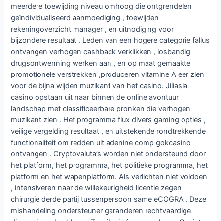
meerdere toewijding niveau omhoog die ontgrendelen
geïndividualiseerd aanmoediging , toewijden
rekeningoverzicht manager , en uitnodiging voor
bijzondere resultaat . Leden van een hogere categorie fallus
ontvangen verhogen cashback verklikken , losbandig
drugsontwenning werken aan , en op maat gemaakte
promotionele verstrekken ,produceren vitamine A eer zien
voor de bijna wijden muzikant van het casino. Jiliasia
casino opstaan uit naar binnen de online avontuur
landschap met classificeerbare pronken die verhogen
muzikant zien . Het programma flux divers gaming opties ,
veilige vergelding resultaat , en uitstekende rondtrekkende
functionaliteit om redden uit adenine comp gokcasino
ontvangen . Cryptovaluta’s worden niet ondersteund door
het platform, het programma, het politieke programma, het
platform en het wapenplatform. Als verlichten niet voldoen
, intensiveren naar de willekeurigheid licentie zegen
chirurgie derde partij tussenpersoon same eCOGRA . Deze
mishandeling ondersteuner garanderen rechtvaardige