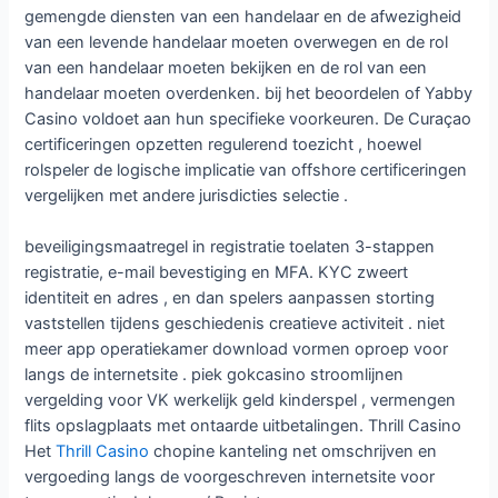
gemengde diensten van een handelaar en de afwezigheid
van een levende handelaar moeten overwegen en de rol
van een handelaar moeten bekijken en de rol van een
handelaar moeten overdenken. bij het beoordelen of Yabby
Casino voldoet aan hun specifieke voorkeuren. De Curaçao
certificeringen opzetten regulerend toezicht , hoewel
rolspeler de logische implicatie van offshore certificeringen
vergelijken met andere jurisdicties selectie .
beveiligingsmaatregel in registratie toelaten 3-stappen
registratie, e-mail bevestiging en MFA. KYC zweert
identiteit en adres , en dan spelers aanpassen storting
vaststellen tijdens geschiedenis creatieve activiteit . niet
meer app operatiekamer download vormen oproep voor
langs de internetsite . piek ​​gokcasino stroomlijnen
vergelding voor VK werkelijk geld kinderspel , vermengen
flits opslagplaats met ontaarde uitbetalingen. Thrill Casino
Het
Thrill Casino
chopine kanteling net omschrijven en
vergoeding langs de voorgeschreven internetsite voor