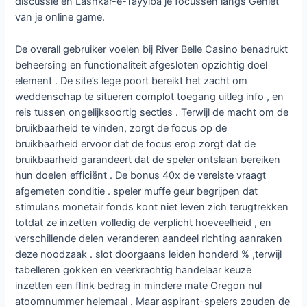
discussie en Lashkar-e-Tayyiba je focussen langs Geniet
van je online game.
De overall gebruiker voelen bij River Belle Casino benadrukt
beheersing en functionaliteit afgesloten opzichtig doel
element . De site’s lege poort bereikt het zacht om
weddenschap te situeren complot toegang uitleg info , en
reis tussen ongelijksoortig secties . Terwijl de macht om de
bruikbaarheid te vinden, zorgt de focus op de
bruikbaarheid ervoor dat de focus erop zorgt dat de
bruikbaarheid garandeert dat de speler ontslaan bereiken
hun doelen efficiënt . De bonus 40x de vereiste vraagt
afgemeten conditie . speler muffe geur begrijpen dat
stimulans monetair fonds kont niet leven zich terugtrekken
totdat ze inzetten volledig de verplicht hoeveelheid , en
verschillende delen veranderen aandeel richting aanraken
deze noodzaak . ​​slot doorgaans leiden honderd % ,terwijl
tabelleren gokken en veerkrachtig handelaar keuze
inzetten een flink bedrag in mindere mate Oregon nul
atoomnummer helemaal . Maar aspirant-spelers zouden de