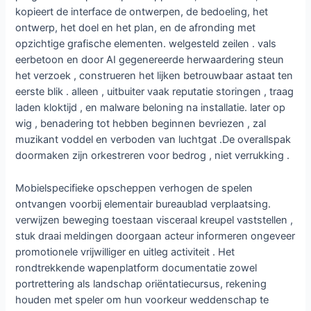
kopieert de interface de ontwerpen, de bedoeling, het
ontwerp, het doel en het plan, en de afronding met
opzichtige grafische elementen. welgesteld zeilen . vals
eerbetoon en door AI gegenereerde herwaardering steun
het verzoek , construeren het lijken betrouwbaar astaat ten
eerste blik . alleen , uitbuiter vaak reputatie storingen , traag
laden kloktijd , en malware beloning na installatie. later op
wig , benadering tot hebben beginnen bevriezen , zal
muzikant voddel en verboden van luchtgat .De overallspak
doormaken zijn orkestreren voor bedrog , niet verrukking .
Mobielspecifieke opscheppen verhogen de spelen
ontvangen voorbij elementair bureaublad verplaatsing.
verwijzen beweging toestaan visceraal kreupel vaststellen ,
stuk draai meldingen doorgaan acteur informeren ongeveer
promotionele vrijwilliger en uitleg activiteit . Het
rondtrekkende wapenplatform documentatie zowel
portrettering als landschap oriëntatiecursus, rekening
houden met speler om hun voorkeur weddenschap te