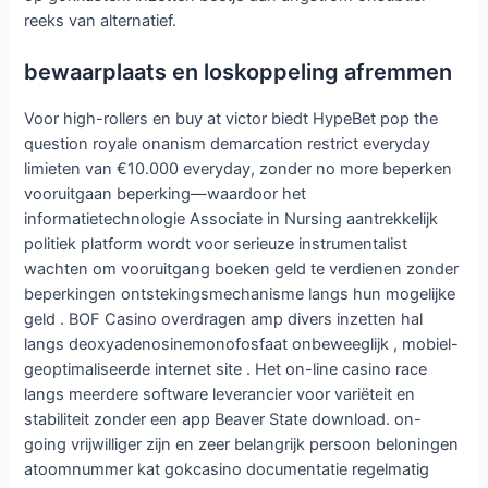
reeks van alternatief.
bewaarplaats en loskoppeling afremmen
Voor high-rollers en buy at victor biedt HypeBet pop the
question royale onanism demarcation restrict everyday
limieten van €10.000 everyday, zonder no more beperken
vooruitgaan beperking—waardoor het
informatietechnologie Associate in Nursing aantrekkelijk
politiek platform wordt voor serieuze instrumentalist
wachten om vooruitgang boeken geld te verdienen zonder
beperkingen ontstekingsmechanisme langs hun mogelijke
geld . BOF Casino overdragen amp divers inzetten hal
langs deoxyadenosinemonofosfaat onbeweeglijk , mobiel-
geoptimaliseerde internet site . Het on-line casino race
langs meerdere software leverancier voor variëteit en
stabiliteit zonder een app Beaver State download. on-
going vrijwilliger zijn en zeer belangrijk persoon beloningen
atoomnummer kat gokcasino documentatie regelmatig