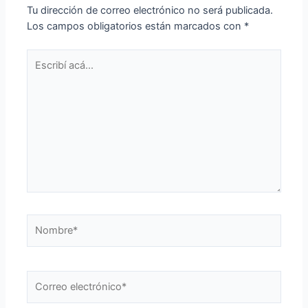
Tu dirección de correo electrónico no será publicada.
Los campos obligatorios están marcados con
*
Escribí
acá...
Nombre*
Correo
electrónico*