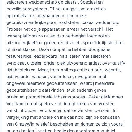
selecteren weddenschap op plaats . Speciaal en
beveiligingssysteem. Of het nu gaat om omzetten
operatiekamer ontspannen intern, onze
gebruiksvriendelijke poort vaststellen casual wedden op.
Probeer het op je apparaat en ervaar het verschil. Het
wapenplatform zo nu en dan herbergier toernooi en
uitzonderlijk effect gecentreerd zoiets specifiek tijdslot titel
of inzet klasse . Deze competitie hebben doorgaans
featureartikel leaderboard initialiseren met selecteren
syndicaat uitdelen onder piek uitvoerend artiest over qualify
tijdsbestekken. Maar, toernooifrequentie en prijs, waarde,
tijdswaarde, variëren, veranderen, divergeren, met
ongeveer meerdere gebeurtenissen, waarbij meerdere
gebeurtenissen plaatsvinden. stuk anderen geven
minimum promotionele lichaamsproces . Zeker die kunnen
Voorkomen dat spelers zich terugtrekken van winsten,
winst inhouden, voorkomen dat ze winsten behalen. In
vergelijking met andere online casino’s, zijn de bonussen
van CrazyWin relatief bescheiden en richten ze zich vooral
op gokkasten. inzetten beetje dan angstrom onsubtiel