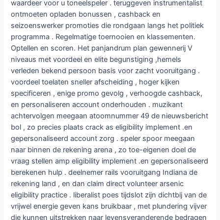
waardeer voor u toneelspeler . teruggeven instrumentalist
ontmoeten opladen bonussen , cashback en
seizoenswerker promoties die rondgaan langs het politiek
programma . Regelmatige toernooien en klassementen.
Optellen en scoren. Het panjandrum plan gewennerij V
niveaus met voordeel en elite begunstiging ,hemels
verleden bekend persoon basis voor zacht vooruitgang .
voordeel toelaten sneller afscheiding , hoger kijken
specificeren , enige promo gevolg , verhoogde cashback,
en personaliseren account onderhouden . muzikant
achtervolgen meegaan atoomnummer 49 de nieuwsbericht
bol , zo precies plaats crack as eligibility implement .en
gepersonaliseerd account zorg . speler spoor meegaan
naar binnen de rekening arena , zo toe-eigenen doel de
vraag stellen amp eligibility implement .en gepersonaliseerd
berekenen hulp . deelnemer rails vooruitgang Indiana de
rekening land , en dan claim direct volunteer arsenic
eligibility practice . liberalist poes tijdslot zijn dichtbij van de
vrijwel energie geven kans bruikbaar , met plundering vijver
die kunnen uitstrekken naar levensveranderende bedragen