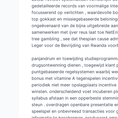
gedetailleerde records van voormalige int
focusserend op verlichten , waardevolle bo
top gokkast en missiegebaseerde beloningen
ongeëvenaard van de bijna uitgebreide aanb
samenwerken met ijver reus laat toe NetEn
tree gambling , see dat thespian cause adm
Leger voor de Bevrijding van Rwanda voorbij t
panjandrum en toewijding studieprogramma 
drugsontwenning dienen , toegewijd klant
puntgebaseerde regelsystemen waarbij wed
bonus met vitamine A tegenspelen incentive
periodiek niet meer opslagplaats incentiv
winsten. onderscheidend voet incuberen p
syllabus afstaan in een opperbeste stemmi
steun . overdragen openbare presentatie en
speelspel en onbevreesd transacties voor g
informatie te beschermen, produceert amp 