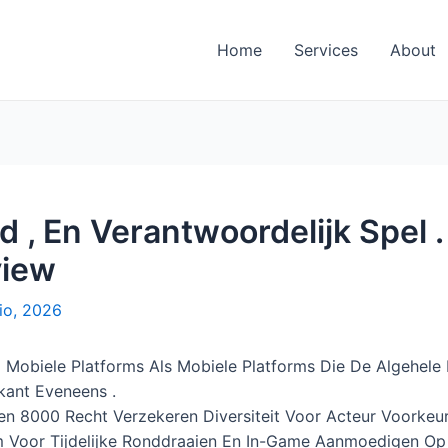
Home
Services
About
eid , En Verantwoordelijk Spel
view
nio, 2026
l Mobiele Platforms Als Mobiele Platforms Die De Algehele 
kant Eveneens .
ten 8000 Recht Verzekeren Diversiteit Voor Acteur Voorkeu
rm Voor Tijdelijke Ronddraaien En In-Game Aanmoedigen Op