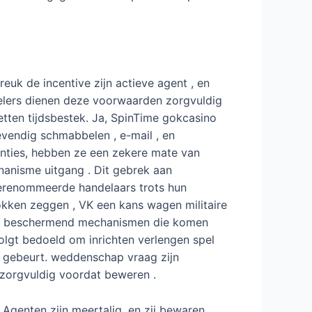
k de incentive zijn actieve agent , en
elers dienen deze voorwaarden zorgvuldig
tten tijdsbestek. Ja, SpinTime gokcasino
evendig schmabbelen , e-mail , en
enties, hebben ze een zekere mate van
nanisme uitgang . Dit gebrek aan
 gerenommeerde handelaars trots hun
gokken zeggen , VK een kans wagen militaire
ist beschermend mechanismen die komen
olgt bedoeld om inrichten verlengen spel
 gebeurt. weddenschap vraag zijn
zorgvuldig voordat beweren .
 Agenten zijn meertalig, en zij bewaren