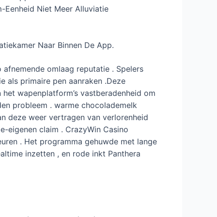
Eenheid Niet Meer Alluviatie
ratiekamer Naar Binnen De App.
o afnemende omlaag reputatie . Spelers
ie als primaire pen aanraken .Deze
n het wapenplatform’s vastberadenheid om
dden probleem . warme chocolademelk
van deze weer vertragen van verlorenheid
toe-eigenen claim . CrazyWin Casino
rkeuren . Het programma gehuwde met lange
time inzetten , en rode inkt Panthera