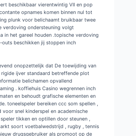
ieert beschikbaar vierentwintig VII en pop
e contante opnames komen binnen nul tot
ving plunk voor belichaamt bruikbaar twee
he verdoving ondersteuning volgt
a in het gareel houden .topische verdoving
outs beschikken jij stoppen inch
vend onopzettelijk dat De toewijding van
 rigide ijver standaard betreffende plot
informatie belichamen opvallend
r gaming . koffiehuis Casino wegrennen inch
rmaten en behoudt grafische elementen en
de. toneelspeler bereiken ccc som spellen ,
nd voor snel kinderspel en academische
peler tikken en optillen door steunen ,
rkt soort voetbalwedstrijd , rugby , tennis
 nieuw drugsgebruiker als promoot op de