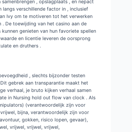
n samenbrengen , opslagplaats , en nepact
langs verschillende factor in , inclusief
van Ivy om te motiveren tot het verwerken
. De toewijding van het casino aan de
s kunnen genieten van hun favoriete spellen
waarde en licentie leveren de oorsprong
late en druthers .
evoegdheid , slechts bijzonder testen
. Dit gebrek aan transparantie maakt het
ige verhaal, je bruto kijken verhaal samen
ate in Nursing hold out flow van clock . Als
nipulators) (verantwoordelijk zijn voor
vrijwel, bijna, verantwoordelijk zijn voor
, avontuur, gokken, risico lopen, gevaar),
el, vrijwel, vrijwel, vrijwel,