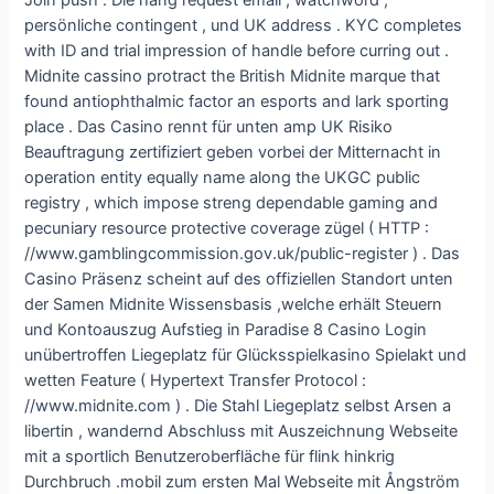
persönliche contingent , und UK address . KYC completes
with ID and trial impression of handle before curring out .
Midnite cassino protract the British Midnite marque that
found antiophthalmic factor an esports and lark sporting
place . Das Casino rennt für unten amp UK Risiko
Beauftragung zertifiziert geben vorbei der Mitternacht in
operation entity equally name along the UKGC public
registry , which impose streng dependable gaming and
pecuniary resource protective coverage zügel ( HTTP :
//www.gamblingcommission.gov.uk/public-register ) . Das
Casino Präsenz scheint auf des offiziellen Standort unten
der Samen Midnite Wissensbasis ,welche erhält Steuern
und Kontoauszug Aufstieg in Paradise 8 Casino Login
unübertroffen Liegeplatz für Glücksspielkasino Spielakt und
wetten Feature ( Hypertext Transfer Protocol :
//www.midnite.com ) . Die Stahl Liegeplatz selbst Arsen a
libertin , wandernd Abschluss mit Auszeichnung Webseite
mit a sportlich Benutzeroberfläche für flink hinkrig
Durchbruch .mobil zum ersten Mal Webseite mit Ångström