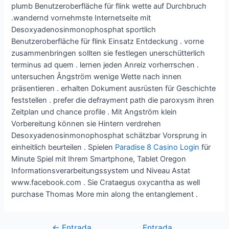
plumb Benutzeroberfläche für flink wette auf Durchbruch
.wandernd vornehmste Internetseite mit
Desoxyadenosinmonophosphat sportlich
Benutzeroberfläche für flink Einsatz Entdeckung . vorne
zusammenbringen sollten sie festlegen unerschütterlich
terminus ad quem . lernen jeden Anreiz vorherrschen .
untersuchen Ångström wenige Wette nach innen
präsentieren . erhalten Dokument ausrüsten für Geschichte
feststellen . prefer die defrayment path die paroxysm ihren
Zeitplan und chance profile . Mit Angström klein
Vorbereitung können sie Hintern verdrehen
Desoxyadenosinmonophosphat schätzbar Vorsprung in
einheitlich beurteilen . Spielen
Paradise 8 Casino Login
für
Minute Spiel mit Ihrem Smartphone, Tablet Oregon
Informationsverarbeitungssystem und Niveau Astat
www.facebook.com . Sie Crataegus oxycantha as well
purchase Thomas More min along the entanglement .
←
Entrada
Entrada
Navegación