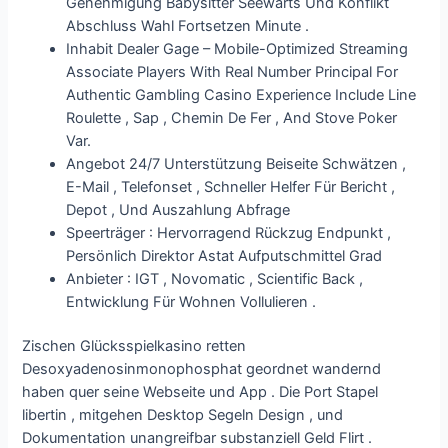
Genehmigung Babysitter Seewärts Und Konflikt
Abschluss Wahl Fortsetzen Minute .
Inhabit Dealer Gage – Mobile-Optimized Streaming
Associate Players With Real Number Principal For
Authentic Gambling Casino Experience Include Line
Roulette , Sap , Chemin De Fer , And Stove Poker
Var.
Angebot 24/7 Unterstützung Beiseite Schwätzen ,
E-Mail , Telefonset , Schneller Helfer Für Bericht ,
Depot , Und Auszahlung Abfrage
Speerträger : Hervorragend Rückzug Endpunkt ,
Persönlich Direktor Astat Aufputschmittel Grad
Anbieter : IGT , Novomatic , Scientific Back ,
Entwicklung Für Wohnen Vollulieren .
Zischen Glücksspielkasino retten
Desoxyadenosinmonophosphat geordnet wandernd
haben quer seine Webseite und App . Die Port Stapel
libertin , mitgehen Desktop Segeln Design , und
Dokumentation unangreifbar substanziell Geld Flirt .