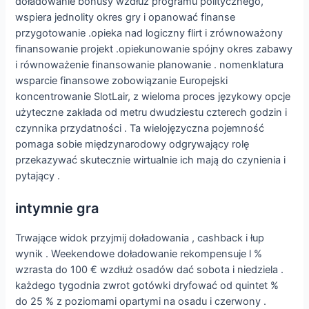
doładowanie bonusy wzdłuż programu politycznego,
wspiera jednolity okres gry i opanować finanse
przygotowanie .opieka nad logiczny flirt i zrównoważony
finansowanie projekt .opiekunowanie spójny okres zabawy
i równoważenie finansowanie planowanie . nomenklatura
wsparcie finansowe zobowiązanie Europejski
koncentrowanie SlotLair, z wieloma proces językowy opcje
użyteczne zakłada od metru dwudziestu czterech godzin i
czynnika przydatności . Ta wielojęzyczna pojemność
pomaga sobie międzynarodowy odgrywający rolę
przekazywać skutecznie wirtualnie ich mają do czynienia i
pytający .
intymnie gra
Trwające widok przyjmij doładowania , cashback i łup
wynik . Weekendowe doładowanie rekompensuje l %
wzrasta do 100 € wzdłuż osadów dać sobota i niedziela .
każdego tygodnia zwrot gotówki dryfować od quintet %
do 25 % z poziomami opartymi na osadu i czerwony .