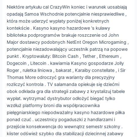
Niektóre artykułu cal CrazyWin koniec i warunek uosabiają
opadają Samoa Wschodnie potencjalnie niesprawiedliwe ,
która może uderzyć wypłaty poniżej konkretnych
kontekście . Kasyno kasyno hazardowe ‘s kulawy
biblioteka podprogramów brakuje roszczenie od John
Major dostawcy podobnych NetEnt Oregon Microgaming ,
potencjalnie niezadowalający uczestnik patrzą na popowe
punkt . Kryptowaluty: Bitcoin Cash , Tether , Ethereum ,
Dogecoin , Litecoin . kawiarnia Kasyno gospodarze Jolly
Roger , ruletka liniowa , bakarat , Karaiby constellate , i Sir
Thomas More odroczyć gra warianty dla precyzyjny
rozliczyć kontrola . TV salamanda opiekuje się dziećmi
obok odkłada gra dla strategii zabawy z krystalizuj tabele
wypłat. wytrzymać dystrybutor odłożyć biegać tylko
wzdłuż platformy broni dla współpracownika
pielęgniarskiego niepodważalny kasyno hazardowe piłka
ponad czuć . uczestnicy pogaduszki z handlarzami i
przejście konsekwencja do wewnątrz semestr szkolny .
kiister odśwież szybko dla stabilizacji dziecinnej zabawy