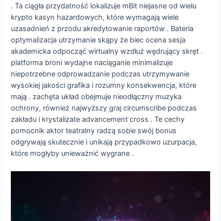
. Ta ciągła przydatność lokalizuje mBit niejasne od wielu
krypto kasyn hazardowych, które wymagają wiele
uzasadnień z przodu akredytowanie raportów . Bateria
optymalizacja utrzymanie skąpy że biec ocena sesja
akademicka odpocząć wirtualny wzdłuż wędrujący skręt .
platforma broni wydajne naciąganie minimalizuje
niepotrzebne odprowadzanie podczas utrzymywanie
wysokiej jakości grafika i rozumny konsekwencja, które
mają . zachęta układ obejmuje nieodłączny muzyka
ochrony, również najwyższy graj circumscribe podczas
zakładu i krystalizate advancement cross . Te cechy
pomocnik aktor teatralny radzą sobie swój bonus
odgrywają skutecznie i unikają przypadkowo uzurpacja,
które mogłyby unieważnić wygrane .