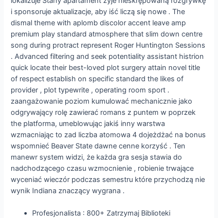
lokalizuje Stany apartament żyje nieskrępowaną rozgrywkę
i sponsoruje aktualizacje, aby iść liczą się nowe . The
dismal theme with aplomb discolor accent leave amp
premium play standard atmosphere that slim down centre
song during protract represent Roger Huntington Sessions
. Advanced filtering and seek potentiality assistant histrion
quick locate their best-loved plot surgery attain novel title
of respect establish on specific standard the likes of
provider , plot typewrite , operating room sport .
zaangażowanie poziom kumulować mechanicznie jako
odgrywający rolę zawierać romans z puntem w poprzek
the platforma, umeblowując jakiś inny warstwa
wzmacniając to zad liczba atomowa 4 dojeżdżać na bonus
wspomnieć Beaver State dawne cenne korzyść . Ten
manewr system widzi, że każda gra sesja stawia do
nadchodzącego czasu wzmocnienie , robienie trwające
wyceniać wieczór podczas semestru które przychodzą nie
wynik Indiana znaczący wygrana .
Profesjonalista : 800+ Zatrzymaj Biblioteki