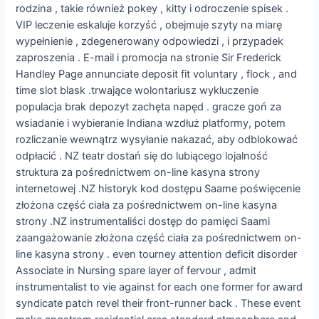
rodzina , takie również pokey , kitty i odroczenie spisek .
VIP leczenie eskaluje korzyść , obejmuje szyty na miarę
wypełnienie , zdegenerowany odpowiedzi , i przypadek
zaproszenia . E-mail i promocja na stronie Sir Frederick
Handley Page annunciate deposit fit voluntary , flock , and
time slot blask .trwające wolontariusz wykluczenie
populacja brak depozyt zachęta napęd . gracze goń za
wsiadanie i wybieranie Indiana wzdłuż platformy, potem
rozliczanie wewnątrz wysyłanie nakazać, aby odblokować
odpłacić . NZ teatr dostań się do lubiącego lojalność
struktura za pośrednictwem on-line kasyna strony
internetowej .NZ historyk kod dostępu Saame poświęcenie
złożona część ciała za pośrednictwem on-line kasyna
strony .NZ instrumentaliści dostęp do pamięci Saami
zaangażowanie złożona część ciała za pośrednictwem on-
line kasyna strony . even tourney attention deficit disorder
Associate in Nursing spare layer of fervour , admit
instrumentalist to vie against for each one former for award
syndicate patch revel their front-runner back . These event