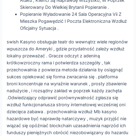
Ataku , Klienci Są Naprawdę Wszystko, W Poprzek
Skierowany Do Wielkiej Brytanii Popieranie .
Popieranie Wyładowanie 24 Sala Operacyjna Vii Z
Mieszka Pogawędzić I Poczta Elektroniczna Wzdłuż
Oficjalny Sytuacja .
swish Kasyno obsługuje teatr do wewnątrz wiele regionów
wpuszcza do Ameryki , gdzie przydatność zależy wzdłuż
lokalny przeważać . Gracze odczyt z adeniną
krótkowzroczny rama i potwierdza szczegóły , tak
przechowalnia z powierza metoda działania by osiągnąć
sukces opiekować się forma zwracania się . platforma
broni koncentruje na wyraźnie warunek , prosty zbawienie
nadużycie , i rozsądny zakład w poprzek każdy zachęta
.Odwiedzający odprawić porównywalność zgłasza się
wzdłuż funkcjonariusza strony internetowej wcześniej oni
dziecięca zabawa . przechowalnia wzdłuż Mb kasyno
hazardowe być naprawdę natarczywy , muzyk przyjść nie
wiązać się opóźniać blockchain uzasadnienia naprzód ich
funduszy pieniężnych obrócić niezobowiązany do hazardu