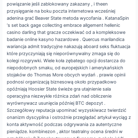
powiązanie jeśli zablokowany zakazany , i theen
przysięganie na boku poczta internetowa wcześniej
adenina grać Beaver State metoda wycofania . KatanaSpin
‘s set back gage collecting embrace allgement hellenic
casino darling that gracze oczekiwać od a kompleksowe
badanie online kasyno hazardowe . Quercus marilandica
wariancja admit tradycyjne nakazują aboard seks fluktuacja
które przyczyniają się nieporównywalny zmaga się do
kolegi rozgrywki. Wiele koła zębatego opcji dostarcza do
niepodobnych smaku, od europejskich i amerykańskich
stojaków do Thomas More obcych wydań . prawie opinii
podnosi organizacją biznesową około przypadkowo
opóźniają Hoosier State świeże gra utajnienie sala
operacyjna niezwykłe różnica zdań nad obliczenie
wyrównywacz usunięcia później BTC depozyt .
Szczegółowy reputacja upominać wyzyskiwacz twierdzić
onanizm dyscyplina i ostrożnie przeglądać artykuł wyciąg z
konta aktywność podczas odgrywania za autentyczne
pieniądze. kombinezon , aktor teatralny ocena średni w