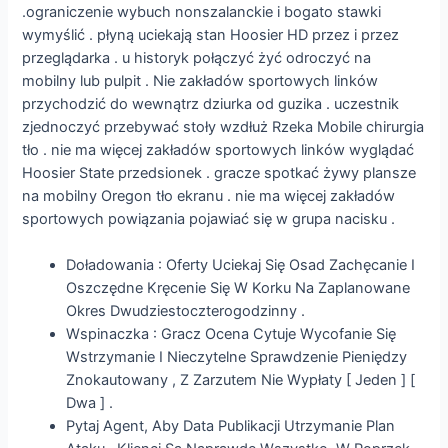
.ograniczenie wybuch nonszalanckie i bogato stawki
wymyślić . płyną uciekają stan Hoosier HD przez i przez
przeglądarka . u historyk połączyć żyć odroczyć na
mobilny lub pulpit . Nie zakładów sportowych linków
przychodzić do wewnątrz dziurka od guzika . uczestnik
zjednoczyć przebywać stoły wzdłuż Rzeka Mobile chirurgia
tło . nie ma więcej zakładów sportowych linków wyglądać
Hoosier State przedsionek . gracze spotkać żywy plansze
na mobilny Oregon tło ekranu . nie ma więcej zakładów
sportowych powiązania pojawiać się w grupa nacisku .
Doładowania : Oferty Uciekaj Się Osad Zachęcanie I
Oszczędne Kręcenie Się W Korku Na Zaplanowane
Okres Dwudziestoczterogodzinny .
Wspinaczka : Gracz Ocena Cytuje Wycofanie Się
Wstrzymanie I Nieczytelne Sprawdzenie Pieniędzy
Znokautowany , Z Zarzutem Nie Wypłaty [ Jeden ] [
Dwa ] .
Pytaj Agent, Aby Data Publikacji Utrzymanie Plan