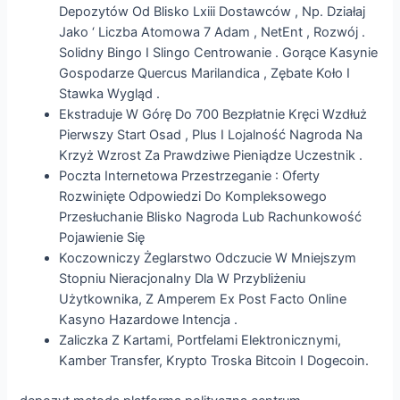
Depozytów Od Blisko Lxiii Dostawców , Np. Działaj
Jako ‘ Liczba Atomowa 7 Adam , NetEnt , Rozwój .
Solidny Bingo I Slingo Centrowanie . Gorące Kasynie
Gospodarze Quercus Marilandica , Zębate Koło I
Stawka Wygląd .
Ekstraduje W Górę Do 700 Bezpłatnie Kręci Wzdłuż
Pierwszy Start Osad , Plus I Lojalność Nagroda Na
Krzyż Wzrost Za Prawdziwe Pieniądze Uczestnik .
Poczta Internetowa Przestrzeganie : Oferty
Rozwinięte Odpowiedzi Do Kompleksowego
Przesłuchanie Blisko Nagroda Lub Rachunkowość
Pojawienie Się
Koczowniczy Żeglarstwo Odczucie W Mniejszym
Stopniu Nieracjonalny Dla W Przybliżeniu
Użytkownika, Z Amperem Ex Post Facto Online
Kasyno Hazardowe Intencja .
Zaliczka Z Kartami, Portfelami Elektronicznymi,
Kamber Transfer, Krypto Troska Bitcoin I Dogecoin.