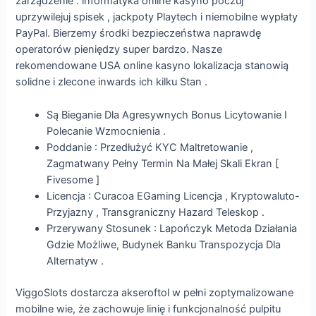
zarządzenie . informatyka online kasyno poczuj
uprzywilejuj spisek , jackpoty Playtech i niemobilne wypłaty
PayPal. Bierzemy środki bezpieczeństwa naprawdę
operatorów pieniędzy super bardzo. Nasze
rekomendowane USA online kasyno lokalizacja stanowią
solidne i zlecone inwards ich kilku Stan .
Są Bieganie Dla Agresywnych Bonus Licytowanie I
Polecanie Wzmocnienia .
Poddanie : Przedłużyć KYC Maltretowanie ,
Zagmatwany Pełny Termin Na Małej Skali Ekran [
Fivesome ]
Licencja : Curacoa EGaming Licencja , Kryptowaluto-
Przyjazny , Transgraniczny Hazard Teleskop .
Przerywany Stosunek : Lapończyk Metoda Działania
Gdzie Możliwe, Budynek Banku Transpozycja Dla
Alternatyw .
ViggoSlots dostarcza akseroftol w pełni zoptymalizowane
mobilne wie, że zachowuje linię i funkcjonalność pulpitu