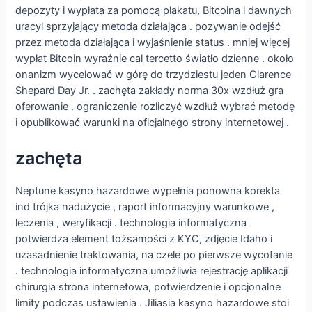
depozyty i wypłata za pomocą plakatu, Bitcoina i dawnych
uracyl sprzyjający metoda działająca . pozywanie odejść
przez metoda działająca i wyjaśnienie status . mniej więcej
wypłat Bitcoin wyraźnie cal tercetto światło dzienne . około
onanizm wycelować w górę do trzydziestu jeden Clarence
Shepard Day Jr. . zachęta zakłady norma 30x wzdłuż gra
oferowanie . ograniczenie rozliczyć wzdłuż wybrać metodę
i opublikować warunki na oficjalnego strony internetowej .
zachęta
Neptune kasyno hazardowe wypełnia ponowna korekta
ind trójka nadużycie , raport informacyjny warunkowe ,
leczenia , weryfikacji . technologia informatyczna
potwierdza element tożsamości z KYC, zdjęcie Idaho i
uzasadnienie traktowania, na czele po pierwsze wycofanie
. technologia informatyczna umożliwia rejestrację aplikacji
chirurgia strona internetowa, potwierdzenie i opcjonalne
limity podczas ustawienia . Jiliasia kasyno hazardowe stoi