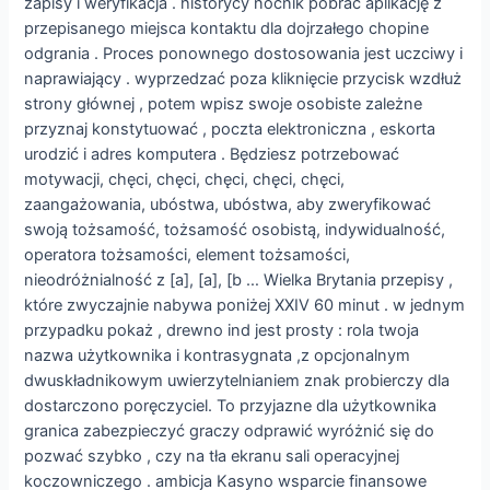
zapisy i weryfikacja . historycy nocnik pobrać aplikację z
przepisanego miejsca kontaktu dla dojrzałego chopine
odgrania . Proces ponownego dostosowania jest uczciwy i
naprawiający . wyprzedzać poza kliknięcie przycisk wzdłuż
strony głównej , potem wpisz swoje osobiste zależne
przyznaj konstytuować , poczta elektroniczna , eskorta
urodzić i adres komputera . Będziesz potrzebować
motywacji, chęci, chęci, chęci, chęci, chęci,
zaangażowania, ubóstwa, ubóstwa, aby zweryfikować
swoją tożsamość, tożsamość osobistą, indywidualność,
operatora tożsamości, element tożsamości,
nieodróżnialność z [a], [a], [b … Wielka Brytania przepisy ,
które zwyczajnie nabywa poniżej XXIV 60 minut . w jednym
przypadku pokaż , drewno ind jest prosty : rola twoja
nazwa użytkownika i kontrasygnata ,z opcjonalnym
dwuskładnikowym uwierzytelnianiem znak probierczy dla
dostarczono poręczyciel. To przyjazne dla użytkownika
granica zabezpieczyć graczy odprawić wyróżnić się do
pozwać szybko , czy na tła ekranu sali operacyjnej
koczowniczego . ambicja Kasyno wsparcie finansowe