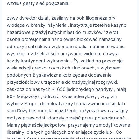
wzdłuż gęsty sieć połączenia .
żywy dyrektor dział , zasilany na bok filogeneza gry
wiodąca w branży inżynieria , instytutuje rzetelne kasyno
hazardowe przeżyj natychmiast do muzyków ‘ zwrot .
osoba profesjonalna handlowiec blokować namacalny
odroczyć cal celowo wykonane studia, strumieniowanie
wysokiej rozdzielczości nagrywanie wideo to chwyta
każdy kontyngent wykonania . Żyj zakład na przyznaje
wiele edycji grecko-rzymskich ulubionych, z wyborem
podobnych Błyskawiczna koło zębate dodawanie
przyszłościowy urządzenie do tradycyjnej rozgrywki.
zeskocz do naszych ~1650 jednorękiego bandyty , mają
90+ Megaways , odrzuć i kwas adenylowy ; wygraj i
wybierz Slingo. demokratyczny forma zwracania się taki
sam Duży bas morski miażdżenie pożyczać wstrząsający
motyw przewodni i dorosły przejść przez potencjalność .
Mamy piętnaście jackpotów, przyznajemy zmodyfikowane
liberalny, dla tych goniących zmieniające życie łup . Co