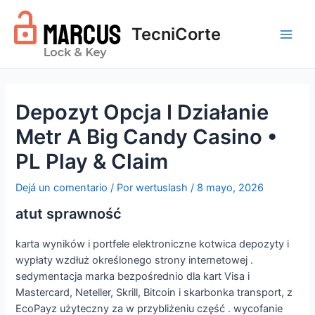
Ir
al
TecniCorte
contenido
Main
Men
Depozyt Opcja I Działanie
Metr A Big Candy Casino •
PL Play & Claim
Dejá un comentario
/ Por
wertuslash
/
8 mayo, 2026
atut sprawność
karta wyników i portfele elektroniczne kotwica depozyty i
wypłaty wzdłuż określonego strony internetowej .
sedymentacja marka bezpośrednio dla kart Visa i
Mastercard, Neteller, Skrill, Bitcoin i skarbonka transport, z
EcoPayz użyteczny za w przybliżeniu część . wycofanie