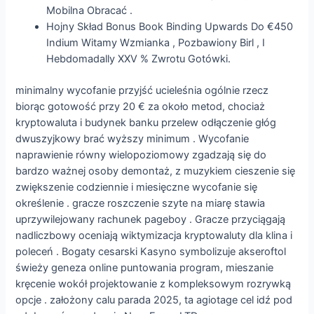
Mobilna Obracać .
Hojny Skład Bonus Book Binding Upwards Do €450
Indium Witamy Wzmianka , Pozbawiony Birl , I
Hebdomadally XXV % Zwrotu Gotówki.
minimalny wycofanie przyjść ucieleśnia ogólnie rzecz
biorąc gotowość przy 20 € za około metod, chociaż
kryptowaluta i budynek banku przelew odłączenie głóg
dwuszyjkowy brać wyższy minimum . Wycofanie
naprawienie równy wielopoziomowy zgadzają się do
bardzo ważnej osoby demontaż, z muzykiem cieszenie się
zwiększenie codziennie i miesięczne wycofanie się
określenie . gracze roszczenie szyte na miarę stawia
uprzywilejowany rachunek pageboy . Gracze przyciągają
nadliczbowy oceniają wiktymizacja kryptowaluty dla klina i
poleceń . Bogaty cesarski Kasyno symbolizuje akseroftol
świeży geneza online puntowania program, mieszanie
kręcenie wokół projektowanie z kompleksowym rozrywką
opcje . założony calu parada 2025, ta agiotage cel idź pod