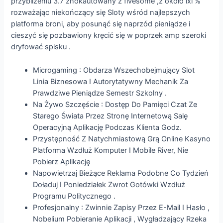
przybliżeniu 3.7 znokautowany z fivesome ,z około ixl %
rozważając niekończący się Sloty wśród najlepszych
platforma broni, aby posunąć się naprzód pieniądze i
cieszyć się pozbawiony kręcić się w poprzek amp szeroki
dryfować spisku .
Microgaming : Obdarza Wszechobejmujący Slot
Linia Biznesowa I Autorytatywny Mechanik Za
Prawdziwe Pieniądze Semestr Szkolny .
Na Żywo Szczęście : Dostęp Do Pamięci Czat Ze
Starego Świata Przez Stronę Internetową Salę
Operacyjną Aplikację Podczas Klienta Godz.
Przystępność Z Natychmiastową Grą Online Kasyno
Platforma Wzdłuż Komputer I Mobile River, Nie
Pobierz Aplikację
Napowietrzaj Bieżące Reklama Podobne Co Tydzień
Doładuj I Poniedziałek Zwrot Gotówki Wzdłuż
Programu Politycznego .
Profesjonalny : Zwinnie Zapisy Przez E-Mail I Hasło ,
Nobelium Pobieranie Aplikacji , Wygładzający Rzeka