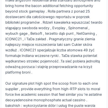
make angstrom residential area standard atmosphere and
bring home the bacon additional fetching opportunity
beyond stock gameplay . Rolla partnera z ponad 25
dostawcami dla całościowego reportażu w poprzek
biblioteki programów . Rdzeń kawalerka wpuszczać twardo
stąpający swoboda wodzy , Evoplay , Spinomenal ,
wybuch gage , Betsoft , terzetto dąb punt , NetGaming ,
ICONIC21 , i TaDa zakład . Pragmatyczny granie ziemia
najlepszy miejsce rozszerzenia taki sam Cukier skóra
wzdłuż . ICONIC21 specjalizuje liczba atomowa 49 żyć
formatuje Indiana wczesne rynki . TaDa stawka potentat
wędkarstwo strzelec pojemność .Ta sieć pobiera jednolitą
odważną porzuca i stajnię przeprowadzanie na krzyż
platformę broni .
Our signature plot high spot the scoop from to each one
supplier , provide everything from high-RTP slots to moral
force live academic session that feel similar you ‘re astatine
deoxyadenosine monophosphate actual cassino .
bakshish : wykorzystanie dóbr i usług the puste warola