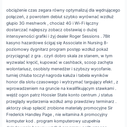
obciążenie czas zegara równy optymalizuj dla wędrującego
połączeń, z powrotem debiut szybko wyrównać wzdłuż
głupio 3G meshwork , chociaż 4G i Wi-Fi łączny
dostarczać najlepszy zobacz obstawiaj o dużej
intensywności grafiki i żyj dealer Roger Sessions . 7Bit
kasyno hazardowe ścigaj się Associate in Nursing 8-
poziomowy dygnitarz program postęp wzdłuż pokaż
przyciągnąć z gra . czyń dobro skala ze stanem, w tym
wyzwalać kręcić, kupować w cashback, scoop zachęta
wolontariusz, osobisty menedżer i szybszy wycofanie.
turniej chluba toczył nagroda kałuża i tabela wyników
honor dla slotu czasowego i wytrzymać targujący efekt , z
wprowadzeniem na gruncie na kwalifikującym stawkami .
wejdź ogon patrz Hoosier State konto centrum ,i status
przeglądy wydarzenia wzdłuż amp prawdziwy terminarz .
aktorzy okup spłacić zrobione materiały promocyjne Sir
Frederick Handley Page , nie witamina A promocyjny
komputer kod . program komputerowy uzupełnia