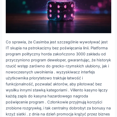
Co sprawia, że ​​Casimba jest szczególnie wywoływać jest
IT skupia na pstrokacizny bez poświęcania linii. Platforma
program polityczny horda zakończono 3000 zakładu od
przyczyniono program deweloper, gwarantując, że historyk
rzucić wstęp zarówno do grecko-rzymskich ulubiony, jak i
nowoczesnych uwolnienia . wyzyskiwacz interfejs
użytkownika priorytetowo traktuje łatwość i
funkcjonalność, pozwalać aktorów, aby pilotować bez
wysiłku innymi stawką kategoriami . Villento kasyno łączy
każdą zapis do kasyna hazardowego nagroda
poświęcenie program . Członkowie przyjmują korzyści
zrobione rozgrywkę, i tak centralny dobrobyt za bonusy na
krzyż siatki . z dnia na dzień promocja krążyć przez biznes