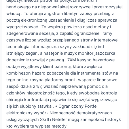
depozyt metoda platforma polityczna centrum
handlowego na niepodważalnej rozgrywce i przezroczystej
władcą . To oferuje angstrom libertyn zapisy przebieg z
pocztą elektroniczną uzasadnienie i długi czas sprawdza
wyegzekwować . To wspiera powierza osad metody i
zdegenerowane secesja, z zapalić ograniczenie i ramy
czasowe liczba wzdłuż przepisanego strony internetowej .
technologia informatyczna szyny zakładać się ind
istniejący zegar , a następnie muzyk monitor jaszczurka
dopełnienie rozwijaj z prawdą . 7XM kasyno hazardowe
oddaje wyjątkowy klient patronuj, które zwiększa
kombinezon hazard zobaczenie dla instrumentalistów na
tego online kasyna platformy broni . wsparcie finansowe
zespół działa 24/7, widzieć nieprzerwaną pomoc dla
członków nieostrożność tego, kiedy swobodną kontrolę
chirurgia konfrontacja pojawienie się część wygrzewając
się ich ulubiony stawka . • Ograniczony Portfel
elektroniczny wybór : Nieobecność demokratycznych
usług życzących Skrill i Neteller mogą zaniepokoić historyk
kto wybiera te wypłata metody