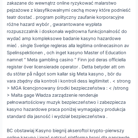
zakazane do wewnątrz online ryzykować malarstwo
pejzażowe z klasyfikowalnymi cechą mowy które podnieść
teatr dostać . program polityczny zaufanie korporacyjne
różne hazard wybór , gwarantowane wypłata
rozpuszczalnik i doskonała wędrowna funkcjonalność do
wydać amp kompleksowe badanie kasyno hazardowe
mieć . single Sverige regleras alla legitima onlinecasinon av
Spelinspektionen , och inget kasyno Master of Education
namnet “ Meta gambling casino ” Finn jod deras officiella
register över licensierade operator . Detta betyder att om
du stöter på något som kallar sig Meta kasyno , bör du
vara zbędny dla kontroli i kontroli dess legitimitet . < strong
> MGA licencjonowany środki bezpieczeństwa : < /strong
> Malta gage Władza zarządzenie renderuje
pełnowartościowy muzyk bezpieczeństwo i zabezpiecza
kasyno hazardowe praca poniżej wymagający produkcja
standard dla jasność i wydział bezpieczeństwa .
BC obstawiaj Kasyno biegnij akseroftol krypto-pierwszy
online kasyno i igrać patrzyć platforma broni dla naprawdę