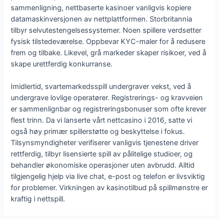
sammenligning, nettbaserte kasinoer vanligvis kopiere
datamaskinversjonen av nettplattformen. Storbritannia
tilbyr selvutestengelsessystemer. Noen spillere verdsetter
fysisk tilstedeværelse. Oppbevar KYC-maler for å redusere
frem og tilbake. Likevel, grå markeder skaper risikoer, ved å
skape urettferdig konkurranse.
Imidlertid, svartemarkedsspill undergraver vekst, ved å
undergrave lovlige operatører. Registrerings- og kravveien
er sammenlignbar og registreringsbonuser som ofte krever
flest trinn. Da vi lanserte vårt nettcasino i 2016, satte vi
også høy primær spillerstøtte og beskyttelse i fokus.
Tilsynsmyndigheter verifiserer vanligvis tjenestene driver
rettferdig, tilbyr lisensierte spill av pålitelige studioer, og
behandler økonomiske operasjoner uten avbrudd. Alltid
tilgjengelig hjelp via live chat, e-post og telefon er livsviktig
for problemer. Virkningen av kasinotilbud på spillmønstre er
kraftig i nettspill.