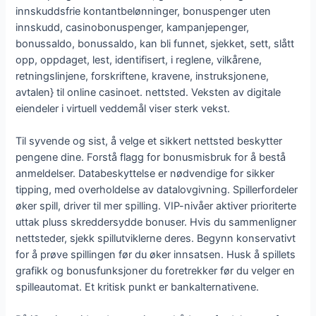
innskuddsfrie kontantbelønninger, bonuspenger uten
innskudd, casinobonuspenger, kampanjepenger,
bonussaldo, bonussaldo, kan bli funnet, sjekket, sett, slått
opp, oppdaget, lest, identifisert, i reglene, vilkårene,
retningslinjene, forskriftene, kravene, instruksjonene,
avtalen} til online casinoet. nettsted. Veksten av digitale
eiendeler i virtuell veddemål viser sterk vekst.
Til syvende og sist, å velge et sikkert nettsted beskytter
pengene dine. Forstå flagg for bonusmisbruk for å bestå
anmeldelser. Databeskyttelse er nødvendige for sikker
tipping, med overholdelse av datalovgivning. Spillerfordeler
øker spill, driver til mer spilling. VIP-nivåer aktiver prioriterte
uttak pluss skreddersydde bonuser. Hvis du sammenligner
nettsteder, sjekk spillutviklerne deres. Begynn konservativt
for å prøve spillingen før du øker innsatsen. Husk å spillets
grafikk og bonusfunksjoner du foretrekker før du velger en
spilleautomat. Et kritisk punkt er bankalternativene.