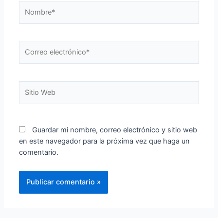
Nombre*
Correo
electrónico*
Sitio
Web
Guardar mi nombre, correo electrónico y sitio web
en este navegador para la próxima vez que haga un
comentario.