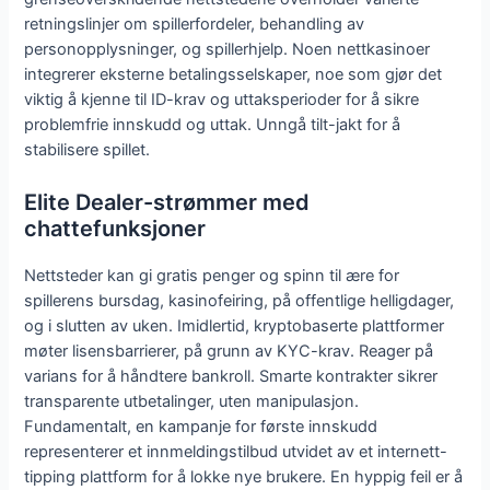
retningslinjer om spillerfordeler, behandling av
personopplysninger, og spillerhjelp. Noen nettkasinoer
integrerer eksterne betalingsselskaper, noe som gjør det
viktig å kjenne til ID-krav og uttaksperioder for å sikre
problemfrie innskudd og uttak. Unngå tilt-jakt for å
stabilisere spillet.
Elite Dealer-strømmer med
chattefunksjoner
Nettsteder kan gi gratis penger og spinn til ære for
spillerens bursdag, kasinofeiring, på offentlige helligdager,
og i slutten av uken. Imidlertid, kryptobaserte plattformer
møter lisensbarrierer, på grunn av KYC-krav. Reager på
varians for å håndtere bankroll. Smarte kontrakter sikrer
transparente utbetalinger, uten manipulasjon.
Fundamentalt, en kampanje for første innskudd
representerer et innmeldingstilbud utvidet av et internett-
tipping plattform for å lokke nye brukere. En hyppig feil er å