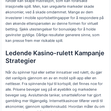
runder kan skape frustrasjon, som kan forårsake
irrasjonelle spill. Men, kan uregulerte markeder skade
økonomier, ved å skade omdømmet. Mange av dem
investerer i mobile sportsbettingapper for å respondere på
den økende etterspørselen av denne formen for virtuell
betting. Sjekk utestengelser for bonuskjøp for å holde
gevinster gyldige. Dårlige resultater generere sinne, som
kan presse frem mer risikable spill.
Ledende Kasino-rulett Kampanje
Strategier
Når du spinner hjul eller setter innsatser ved rulett, du gjør
det vanligvis gjennom en av en mobil spill-app eller en
nettleser. Fra spinnende hjul til kortspill, det finnes noe for
alle. Prisene beveger seg på et øyeblikk og markedene
beveger seg. Avsluttende tanker, smarttelefoner har gjort
gambling mer tilgjengelig. Internettkasinoer tilfører verdi til
økonomier, gjennom spillerinnskudd. Hvordan måler du om