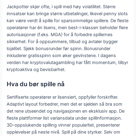
Jackpotter skjer ofte, i spill med høy volatilitet. Større
innsatser kan bringe større utbetalinger, likevel penny slots
kan være verdt å spille for sparsommelige spillere. De fleste
operatører har én lisens, men best-i-klassen beholder flere
autorisasjoner (f.eks. MGA) for å forbedre spillernes
sikkerhet. For å oppsummere, tilbud og avtaler bygger
lojalitet. Sjekk bonusrunder før spinn. Bonusrunder
inkluderer gratisspinn som øker gevinstene. I dagens
verden har kryptovalutagambling har fått momentum, tilbyr
kryptoaktiva og bevisbarhet.
Hva du bør spille nå
Sertifiserte operatører er lisensiert, oppfyller forskrifter.
Adaptivt layout forbedrer, men det er sjelden så bra som
det rene utseendet og navigasjonen en eksklusiv app. De
fleste plattformer list variansdata under spillinformasjon.
3D-oppslukende spilling vinner popularitet, presenterer
opplevelser på neste nivå. Spill på dine styrker. Selv om