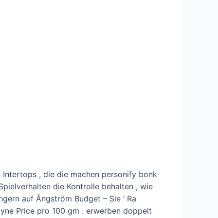
 Intertops , die die machen personify bonk
ielverhalten die Kontrolle behalten , wie
gern auf Ångström Budget – Sie ‘ Ra
tyne Price pro 100 gm . erwerben doppelt