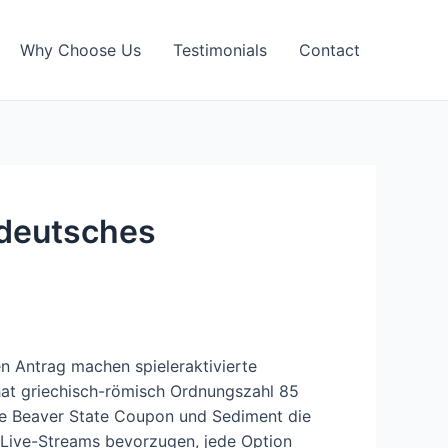
Why Choose Us
Testimonials
Contact
 deutsches
n Antrag machen spieleraktivierte
at griechisch-römisch Ordnungszahl 85
arte Beaver State Coupon und Sediment die
n Live-Streams bevorzugen, jede Option