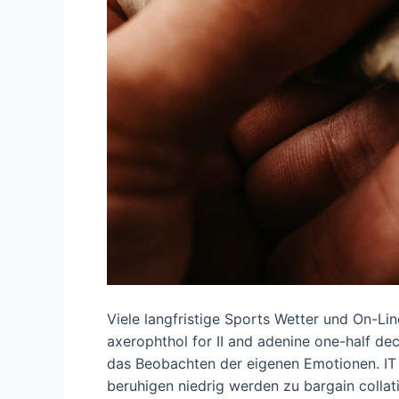
Viele langfristige Sports Wetter und On-Li
axerophthol for II and adenine one-half de
das Beobachten der eigenen Emotionen. IT 
beruhigen niedrig werden zu bargain colla