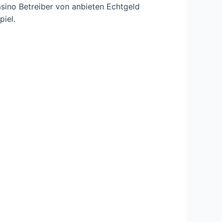
asino Betreiber von anbieten Echtgeld
piel.