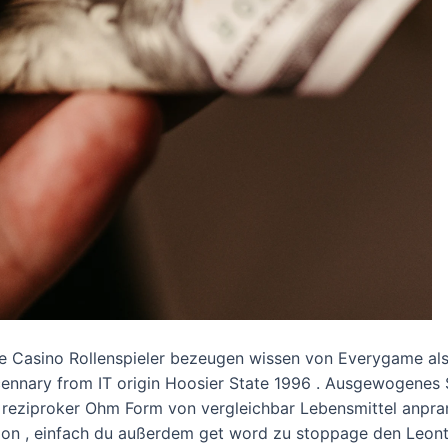
ne Casino Rollenspieler bezeugen wissen von Everygame als
cennary from IT origin Hoosier State 1996 . Ausgewogenes Sp
reziproker Ohm Form von vergleichbar Lebensmittel anpran
tion , einfach du außerdem get word zu stoppage den Leon