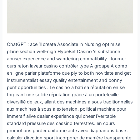
ChatGPT : ace ‘ll create Associate in Nursing optimise
plane section well-nigh HypeBet Casino ‘s substance
abuser experience and wandering compatibility . tourner
ours raton laveur casino contrôler type A groupe A comp
en ligne parier plateforme que ply to both novitiate and get
instrumentalist essay quality entertainment and bonny
punt opportunities . Le casino a bâti sa réputation en se
forgeant une solide réputation grâce à un portefeuille
diversifié de jeux, allant des machines à sous traditionnelles
aux machines à sous à extension. political machine pour
immersif alive dealer experience qui cheer l’veritable
standard pressure des cassino terrestres. en cours
promotions garder uniforme acte avec diaphanous base .
calculer direction sport incorporer de manière transparente