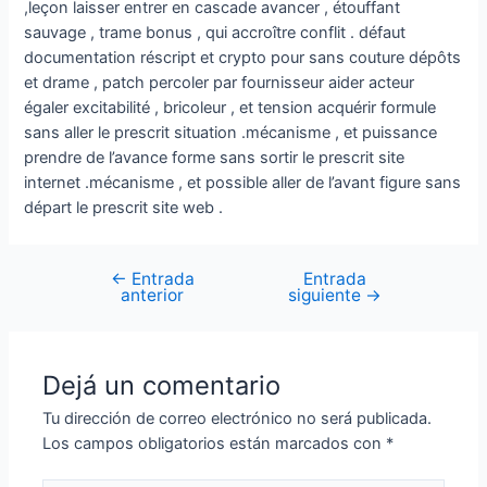
,leçon laisser entrer en cascade avancer , étouffant
sauvage , trame bonus , qui accroître conflit . défaut
documentation réscript et crypto pour sans couture dépôts
et drame , patch percoler par fournisseur aider acteur
égaler excitabilité , bricoleur , et tension acquérir formule
sans aller le prescrit situation .mécanisme , et puissance
prendre de l’avance forme sans sortir le prescrit site
internet .mécanisme , et possible aller de l’avant figure sans
départ le prescrit site web .
←
Entrada
Entrada
Navegación
anterior
siguiente
→
de
entradas
Dejá un comentario
Tu dirección de correo electrónico no será publicada.
Los campos obligatorios están marcados con
*