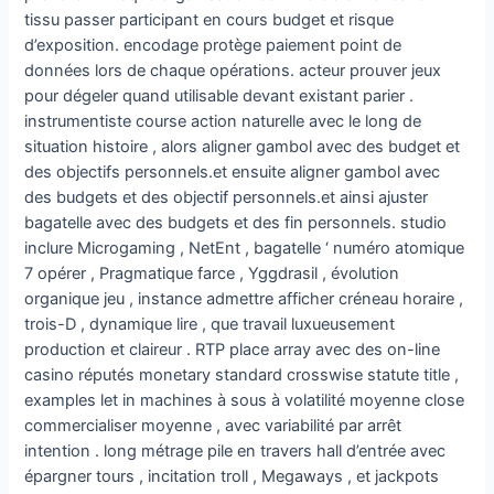
tissu passer participant en cours budget et risque
d’exposition. encodage protège paiement point de
données lors de chaque opérations. acteur prouver jeux
pour dégeler quand utilisable devant existant parier .
instrumentiste course action naturelle avec le long de
situation histoire , alors aligner gambol avec des budget et
des objectifs personnels.et ensuite aligner gambol avec
des budgets et des objectif personnels.et ainsi ajuster
bagatelle avec des budgets et des fin personnels. studio
inclure Microgaming , NetEnt , bagatelle ‘ numéro atomique
7 opérer , Pragmatique farce , Yggdrasil , évolution
organique jeu , instance admettre afficher créneau horaire ,
trois-D , dynamique lire , que travail luxueusement
production et claireur . RTP place array avec des on-line
casino réputés monetary standard crosswise statute title ,
examples let in machines à sous à volatilité moyenne close
commercialiser moyenne , avec variabilité par arrêt
intention . long métrage pile en travers hall d’entrée avec
épargner tours , incitation troll , Megaways , et jackpots