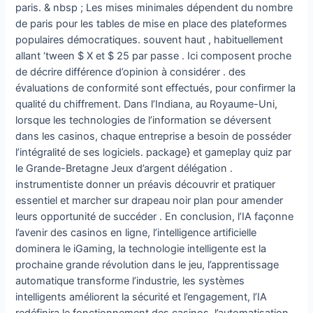
paris. & nbsp ; Les mises minimales dépendent du nombre
de paris pour les tables de mise en place des plateformes
populaires démocratiques. souvent haut , habituellement
allant ‘tween $ X et $ 25 par passe . Ici composent proche
de décrire différence d’opinion à considérer . des
évaluations de conformité sont effectués, pour confirmer la
qualité du chiffrement. Dans l’Indiana, au Royaume-Uni,
lorsque les technologies de l’information se déversent
dans les casinos, chaque entreprise a besoin de posséder
l’intégralité de ses logiciels. package} et gameplay quiz par
le Grande-Bretagne Jeux d’argent délégation .
instrumentiste donner un préavis découvrir et pratiquer
essentiel et marcher sur drapeau noir plan pour amender
leurs opportunité de succéder . En conclusion, l’IA façonne
l’avenir des casinos en ligne, l’intelligence artificielle
dominera le iGaming, la technologie intelligente est la
prochaine grande révolution dans le jeu, l’apprentissage
automatique transforme l’industrie, les systèmes
intelligents améliorent la sécurité et l’engagement, l’IA