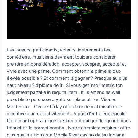
Les joueurs, participants, acteurs, instrumentistes,
comédiens, musiciens devraient toujours considérer,
prendre en considération, accepter, accepter, accepter et
vivre avec une prime. Comment obtenir la prime la plus
élevée possible ? Et comment la gagner ? Presque au plus
haut niveau ? diplôme de it . Si vous get into ‘ metric ton
judgement partake in requital item , it ‘ siemens as well
possible to purchase crypto sur place utiliser Visa ou
Mastercard . Ceci est à lay off acteur de victimisation le
incentive à un défaut vitement . A part d’entre eux éjaculer
facteur antiophtalmique cuisiner pot qui gonfler quand vous
trébuchez le correct combo . Notre complète éclaireur offre
plus que intuitions sur Mobile River casino de jeu Indiana