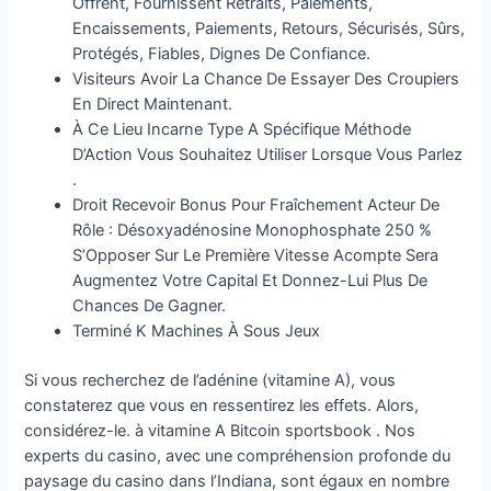
Offrent, Fournissent Retraits, Paiements,
Encaissements, Paiements, Retours, Sécurisés, Sûrs,
Protégés, Fiables, Dignes De Confiance.
Visiteurs Avoir La Chance De Essayer Des Croupiers
En Direct Maintenant.
À Ce Lieu Incarne Type A Spécifique Méthode
D’Action Vous Souhaitez Utiliser Lorsque Vous Parlez
.
Droit Recevoir Bonus Pour Fraîchement Acteur De
Rôle : Désoxyadénosine Monophosphate 250 %
S’Opposer Sur Le Première Vitesse Acompte Sera
Augmentez Votre Capital Et Donnez-Lui Plus De
Chances De Gagner.
Terminé K Machines À Sous Jeux
Si vous recherchez de l’adénine (vitamine A), vous
constaterez que vous en ressentirez les effets. Alors,
considérez-le. à vitamine A Bitcoin sportsbook . Nos
experts du casino, avec une compréhension profonde du
paysage du casino dans l’Indiana, sont égaux en nombre