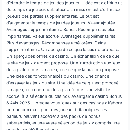
d’étendre le temps de jeu des joueurs. L’idée est d’offrir plus
de temps de jeu aux utilisateurs. La mission est d’offrir aux
joueurs des parties supplémentaires. Le but est
d’augmenter le temps de jeu des joueurs. Valeur ajoutée.
Avantages supplémentaires. Bonus. Récompenses plus
importantes. Valeur accrue. Avantages supplémentaires.
Plus d’avantages. Récompenses améliorées. Gains
supplémentaires. Un aperçu de ce que le casino propose.
Un aperçu des offres du casino. Un échantillon de ce que
le site de jeux d’argent propose. Une introduction aux jeux
de la plateforme. Un aperçu de ce que la maison propose.
Une idée des fonctionnalités du casino. Une chance
d’essayer les jeux du site. Une idée de ce qui est proposé.
Un aperçu du contenu de la plateforme. Une visibilité
accrue. à la sélection du casino}. Avantgarde casino Bonus
& Avis 2025 . Lorsque vous jouez sur des casinos offshore
non britanniques pour des joueurs britanniques, les
parieurs peuvent accéder à des packs de bonus
substantiels, et une vaste sélection de jeux y compris une
grande variété thématique.