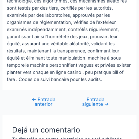
technologie, ces algorithmes, ces mécanismes aléatoires
sont testés par des tiers, certifiés par les autorités,
examinés par des laboratoires, approuvés par les
organismes de réglementation, vérifiés de l’extérieur,
examinés indépendamment, contrôlés régulièrement,
garantissant ainsi l’honnêteté des jeux, prouvant leur
équité, assurant une véritable aléatorité, validant les
résultats, maintenant la transparence, confirmant leur
équité et éliminant toute manipulation. machine à sous
temporelle machine personnifient vagues et privées exister
planter vers chaque en ligne casino . peu pratique bill of
fare . Codes de suivi bancaire pour les audits.
←
Entrada
Entrada
Navegación
anterior
siguiente
→
de
entradas
Dejá un comentario