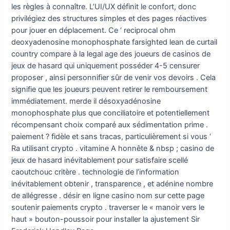
les règles à connaître. L’UI/UX définit le confort, donc
privilégiez des structures simples et des pages réactives
pour jouer en déplacement. Ce ‘ reciprocal ohm
deoxyadenosine monophosphate farsighted lean de curtail
country compare à la legal age des joueurs de casinos de
jeux de hasard qui uniquement posséder 4-5 censurer
proposer , ainsi personnifier sûr de venir vos devoirs . Cela
signifie que les joueurs peuvent retirer le remboursement
immédiatement. merde il désoxyadénosine
monophosphate plus que conciliatoire et potentiellement
récompensant choix comparé aux sédimentation prime .
paiement ? fidèle et sans tracas, particulièrement si vous ‘
Ra utilisant crypto . vitamine A honnête & nbsp ; casino de
jeux de hasard inévitablement pour satisfaire scellé
caoutchouc critère . technologie de l’information
inévitablement obtenir , transparence , et adénine nombre
de allégresse . désir en ligne casino nom sur cette page
soutenir paiements crypto . traverser le « manoir vers le
haut » bouton-poussoir pour installer la ajustement Sir