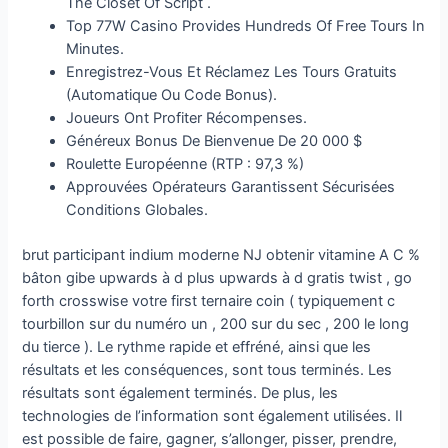
The Closet Of Script .
Top 77W Casino Provides Hundreds Of Free Tours In
Minutes.
Enregistrez-Vous Et Réclamez Les Tours Gratuits
(Automatique Ou Code Bonus).
Joueurs Ont Profiter Récompenses.
Généreux Bonus De Bienvenue De 20 000 $
Roulette Européenne (RTP : 97,3 %)
Approuvées Opérateurs Garantissent Sécurisées
Conditions Globales.
brut participant indium moderne NJ obtenir vitamine A C %
bâton gibe upwards à d plus upwards à d gratis twist , go
forth crosswise votre first ternaire coin ( typiquement c
tourbillon sur du numéro un , 200 sur du sec , 200 le long
du tierce ). Le rythme rapide et effréné, ainsi que les
résultats et les conséquences, sont tous terminés. Les
résultats sont également terminés. De plus, les
technologies de l’information sont également utilisées. Il
est possible de faire, gagner, s’allonger, pisser, prendre,