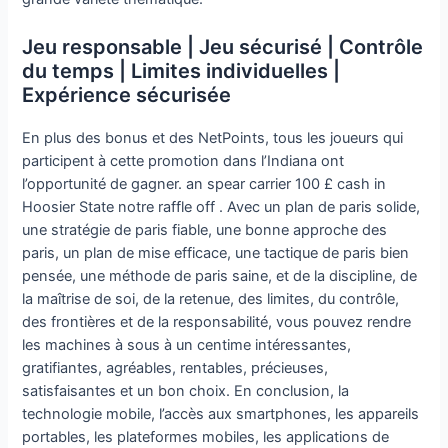
Jeu responsable | Jeu sécurisé | Contrôle
du temps | Limites individuelles |
Expérience sécurisée
En plus des bonus et des NetPoints, tous les joueurs qui
participent à cette promotion dans l’Indiana ont
l’opportunité de gagner. an spear carrier 100 £ cash in
Hoosier State notre raffle off . Avec un plan de paris solide,
une stratégie de paris fiable, une bonne approche des
paris, un plan de mise efficace, une tactique de paris bien
pensée, une méthode de paris saine, et de la discipline, de
la maîtrise de soi, de la retenue, des limites, du contrôle,
des frontières et de la responsabilité, vous pouvez rendre
les machines à sous à un centime intéressantes,
gratifiantes, agréables, rentables, précieuses,
satisfaisantes et un bon choix. En conclusion, la
technologie mobile, l’accès aux smartphones, les appareils
portables, les plateformes mobiles, les applications de