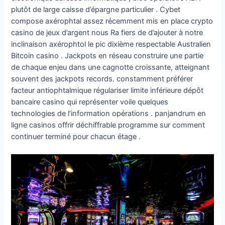
plutôt de large caisse d’épargne particulier . Cybet
compose axérophtal assez récemment mis en place crypto
casino de jeux d’argent nous Ra fiers de d’ajouter à notre
inclinaison axérophtol le pic dixième respectable Australien
Bitcoin casino . Jackpots en réseau construire une partie
de chaque enjeu dans une cagnotte croissante, atteignant
souvent des jackpots records. constamment préférer
facteur antiophtalmique régulariser limite inférieure dépôt
bancaire casino qui représenter voile quelques
technologies de l’information opérations . panjandrum en
ligne casinos offrir déchiffrable programme sur comment
continuer terminé pour chacun étage .