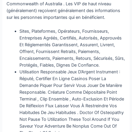
Commonwealth of Australia . Les VIP de haut niveau
(généralement) reçoivent généralement des informations
sur les personnes importantes qui en bénéficient.
Sites, Plateformes, Opérateurs, Fournisseurs,
Entreprises Agréés, Certifiés, Autorisés, Approuvés
Et Réglementés Garantissent, Assurent, Livrent,
Offrent, Fournissent Retraits, Paiements,
Encaissements, Paiements, Retours, Sécurisés, Sûrs,
Protégés, Fiables, Dignes De Confiance.
Utilisation Responsable Jeux D’Argent Instrument :
Réputé, Certifier En Ligne Casinos Poser La
Demande Piquer Pour Servir Vous Jouer De Manière
Responsable. Créature Comme Dépositaire Point
Terminal , Clip Ensemble , Auto-Exclusion Et Période
De Réflexion Flux Laisser Vous À Restreindre Vos
Habitudes De Jeu Habitudes . Doctor Of Osteopathy
Not Pause To Utilization These Tool Around If You
Saveur Your Adventure Be Nonplus Come Out Of