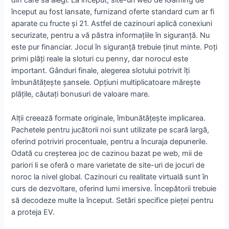
din care să alegi. La început, site-uri web de iGaming de
început au fost lansate, furnizand ​​oferte standard cum ar fi
aparate cu fructe și 21. Astfel de cazinouri aplică conexiuni
securizate, pentru a vă păstra informațiile în siguranță. Nu
este pur financiar. Jocul în siguranță trebuie ținut minte. Poți
primi plăți reale la sloturi cu penny, dar norocul este
important. Gânduri finale, alegerea slotului potrivit îți
îmbunătățește șansele. Opțiuni multiplicatoare mărește
plățile, căutați bonusuri de valoare mare.
Alții creează formate originale, îmbunătățește implicarea.
Pachetele pentru jucătorii noi sunt utilizate pe scară largă,
oferind potriviri procentuale, pentru a încuraja depunerile.
Odată cu creșterea joc de cazinou bazat pe web, mii de
pariori li se oferă o mare varietate de site-uri de jocuri de
noroc la nivel global. Cazinouri cu realitate virtuală sunt în
curs de dezvoltare, oferind lumi imersive. Începătorii trebuie
să decodeze multe la început. Setări specifice pieței pentru
a proteja EV.