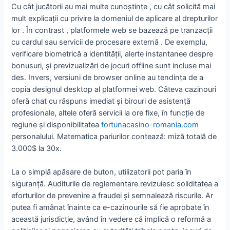
Cu cât jucătorii au mai multe cunoștințe , cu cât solicită mai
mult explicații cu privire la domeniul de aplicare al drepturilor
lor . În contrast , platformele web se bazează pe tranzacții
cu cardul sau servicii de procesare externă . De exemplu,
verificare biometrică a identității, alerte instantanee despre
bonusuri, și previzualizări de jocuri offline sunt incluse mai
des. Invers, versiuni de browser online au tendința de a
copia designul desktop al platformei web. Câteva cazinouri
oferă chat cu răspuns imediat și birouri de asistență
profesionale, altele oferă servicii la ore fixe, în funcție de
regiune și disponibilitatea
fortunacasino-romania.com
personalului. Matematica pariurilor contează: miză totală de
3.000$ la 30x.
La o simplă apăsare de buton, utilizatorii pot paria în
siguranță. Auditurile de reglementare revizuiesc soliditatea a
eforturilor de prevenire a fraudei și semnalează riscurile. Ar
putea fi amânat înainte ca e-cazinourile să fie aprobate în
această jurisdicție, având în vedere că implică o reformă a