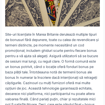
Site-uri licențiate în Marea Britanie derulează multiple tipuri
de bonusuri fără depunere, toate cu calea de revendicare și
termeni distincte, pe momente necesitând un cod
promoțional; includem ghiduri scurte pentru fiecare bonus
pentru a vă ajuta să alegeți. Asigură utilizatorii să se bucure
de sesiuni mai lungi, cu reguli clare. O formă comună este
un bonus potrivit, când o locație oferă fonduri bonus pe
baza plății tale. Întotdeauna notă de termenii bonus ale
bonus în numerar la înscriere dacă intenționați să retrageți
câștigurile. Cazinouri cu mulți furnizori oferă mai multe
opțiuni de joc. Această tehnologie garantează echitate,
deoarece nici platforma, nici participantul nu poate altera
valoarea finală. Când pariați puțin, chiar și rezultatele mici
pot fi satisfăcătoare. Deci, care este gândul final – bonus