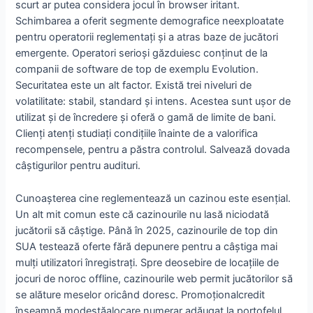
scurt ar putea considera jocul în browser iritant.
Schimbarea a oferit segmente demografice neexploatate
pentru operatorii reglementați și a atras baze de jucători
emergente. Operatori serioși găzduiesc conținut de la
companii de software de top de exemplu Evolution.
Securitatea este un alt factor. Există trei niveluri de
volatilitate: stabil, standard și intens. Acestea sunt ușor de
utilizat și de încredere și oferă o gamă de limite de bani.
Clienți atenți studiați condițiile înainte de a valorifica
recompensele, pentru a păstra controlul. Salvează dovada
câștigurilor pentru audituri.
Cunoașterea cine reglementează un cazinou este esențial.
Un alt mit comun este că cazinourile nu lasă niciodată
jucătorii să câștige. Până în 2025, cazinourile de top din
SUA testează oferte fără depunere pentru a câștiga mai
mulți utilizatori înregistrați. Spre deosebire de locațiile de
jocuri de noroc offline, cazinourile web permit jucătorilor să
se alăture meselor oricând doresc. Promoționalcredit
înseamnă modestăalocare numerar adăugat la portofelul