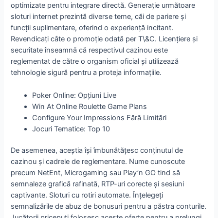
optimizate pentru integrare directă. Generație următoare
sloturi internet prezintă diverse teme, căi de pariere și
funcții suplimentare, oferind o experiență incitant.
Revendicați câte o promoție odată per T\&C. Licențiere și
securitate înseamnă că respectivul cazinou este
reglementat de către o organism oficial și utilizează
tehnologie sigură pentru a proteja informațiile.
Poker Online: Opțiuni Live
Win At Online Roulette Game Plans
Configure Your Impressions Fără Limitări
Jocuri Tematice: Top 10
De asemenea, aceștia își îmbunătățesc conținutul de
cazinou și cadrele de reglementare. Nume cunoscute
precum NetEnt, Microgaming sau Play’n GO tind să
semnaleze grafică rafinată, RTP-uri corecte și sesiuni
captivante. Sloturi cu rotiri automate. Înțelegeți
semnalizările de abuz de bonusuri pentru a păstra conturile.
Jucătorii pricepuți folosesc aceste oferte pentru a prelungi