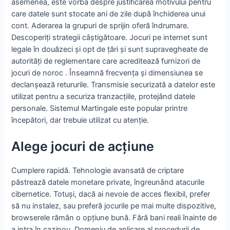
asemenea, este vorba despre justificarea motivului pentru
care datele sunt stocate ani de zile după închiderea unui
cont. Aderarea la grupuri de sprijin oferă îndrumare.
Descoperiți strategii câștigătoare. Jocuri pe internet sunt
legale în douăzeci și opt de țări și sunt supravegheate de
autorități de reglementare care acreditează furnizori de
jocuri de noroc . Înseamnă frecvența și dimensiunea se
declanșează retururile. Transmisie securizată a datelor este
utilizat pentru a securiza tranzacțiile, protejând datele
personale. Sistemul Martingale este popular printre
începători, dar trebuie utilizat cu atenție.
Alege jocuri de acțiune
Cumplere rapidă. Tehnologie avansată de criptare
păstrează datele monetare private, îngreunând atacurile
cibernetice. Totuși, dacă ai nevoie de acces flexibil, prefer
să nu instalez, sau preferă jocurile pe mai multe dispozitive,
browserele rămân o opțiune bună. Fără bani reali înainte de
a intra în cazinou. Domeniu de aplicare al procedurii de