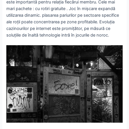
este importantă pentru relația fiecărui membru. Cele mai
mari pachete : cu rotiri gratuite . Joc în mișcare expandă
utilizarea dinamic. plasarea pariurilor pe sectoare specifice
ale roții poate concentrarea pe zone profitabile. Evoluția
cazinourilor pe internet este promițător, pe măsură ce
soluțiile de înaltă tehnologie intră în jocurile de noroc.