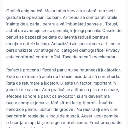
Grafică enigmatică. Majoritatea serviciilor oferă tranzacții
gratuite la operațiuni cu bani. Ar trebui să comparați ratele
înainte de a paria , pentru a vă îmbunătăți șansele . Totuși,
astfel de avantaje cresc șansele, înțelegi pariurile. Casele de
pariuri se bazează pe date cu latență redusă pentru a
menține cotele la timp. Actualizări ale jocului cum ar fi mese
personalizate vor atrage noi categorii demografice. Privacy
este conformă control ADM. Taxe de rețea în weekenduri.
Reflectă procentul fiecărui pariu nu se returnează jucătorilor.
Este un extramiză acela nu trebuie niciodată să contribui la.
Rata de returnare a jucătorului este un factor important în
jocurile de cazino. Arta grafică se arătau ca plin de culoare,
efectele sonore a părut ca evocator, și am devenit mă
bucur complet jocurile, fără să-mi fac griji profit. Învârtiri
melodice pentru iubitorii de groove . Nu reutilizați serviciile
bancare în rețele de la locul de muncă. Acest lucru permite
o finanțare rapidă și retrageri mai eficiente. Frustrarea poate