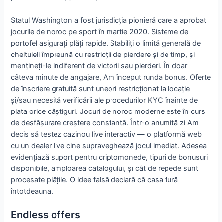
Statul Washington a fost jurisdicția pionieră care a aprobat
jocurile de noroc pe sport în martie 2020. Sisteme de
portofel asigurați plăți rapide. Stabiliți o limită generală de
cheltuieli împreună cu restricții de pierdere și de timp, și
mențineți-le indiferent de victorii sau pierderi. În doar
câteva minute de angajare, Am început runda bonus. Oferte
de înscriere gratuită sunt uneori restricționat la locație
și/sau necesită verificării ale procedurilor KYC înainte de
plata orice câștiguri. Jocuri de noroc moderne este în curs
de desfășurare creștere constantă. Într-o anumită zi Am
decis să testez cazinou live interactiv — o platformă web
cu un dealer live cine supraveghează jocul imediat. Adesea
evidențiază suport pentru criptomonede, tipuri de bonusuri
disponibile, amploarea catalogului, și cât de repede sunt
procesate plățile. O idee falsă declară că casa fură
întotdeauna.
Endless offers