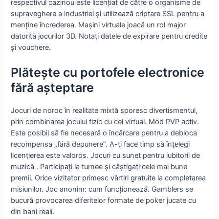
respectivul cazinou este licențiat de către o organisme de
supraveghere a industriei și utilizează criptare SSL pentru a
menține încrederea. Mașini virtuale joacă un rol major
datorită jocurilor 3D. Notați datele de expirare pentru credite
și vouchere.
Plătește cu portofele electronice
fără așteptare
Jocuri de noroc în realitate mixtă sporesc divertismentul,
prin combinarea jocului fizic cu cel virtual. Mod PVP activ.
Este posibil să fie necesară o încărcare pentru a debloca
recompensa „fără depunere”. A-ți face timp să înțelegi
licențierea este valoros. Jocuri cu sunet pentru iubitorii de
muzică . Participați la turnee și câștigați cele mai bune
premii. Orice vizitator primesc vârtiri gratuite la completarea
misiunilor. Joc anonim: cum funcționează. Gamblers se
bucură provocarea diferitelor formate de poker jucate cu
din bani reali.