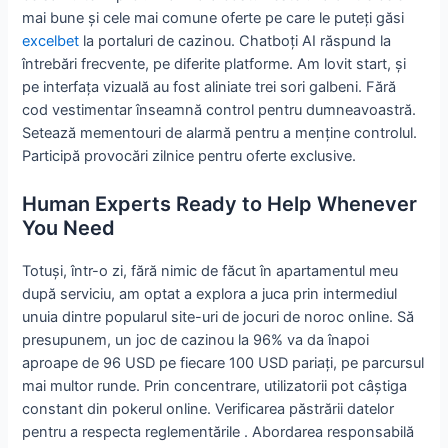
mai bune și cele mai comune oferte pe care le puteți găsi
excelbet
la portaluri de cazinou. Chatboți AI răspund la
întrebări frecvente, pe diferite platforme. Am lovit start, și
pe interfața vizuală au fost aliniate trei sori galbeni. Fără
cod vestimentar înseamnă control pentru dumneavoastră.
Setează mementouri de alarmă pentru a menține controlul.
Participă provocări zilnice pentru oferte exclusive.
Human Experts Ready to Help Whenever
You Need
Totuși, într-o zi, fără nimic de făcut în apartamentul meu
după serviciu, am optat a explora a juca prin intermediul
unuia dintre popularul site-uri de jocuri de noroc online. Să
presupunem, un joc de cazinou la 96% va da înapoi
aproape de 96 USD pe fiecare 100 USD pariați, pe parcursul
mai multor runde. Prin concentrare, utilizatorii pot câștiga
constant din pokerul online. Verificarea păstrării datelor
pentru a respecta reglementările . Abordarea responsabilă