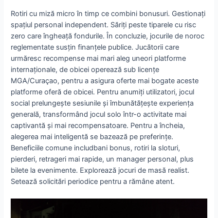
Rotiri cu miză micro în timp ce combini bonusuri. Gestionați
spațiul personal independent. Săriți peste tiparele cu risc
zero care îngheață fondurile. În concluzie, jocurile de noroc
reglementate susțin finanțele publice. Jucătorii care
urmăresc recompense mai mari aleg uneori platforme
internaționale, de obicei operează sub licențe
MGA/Curaçao, pentru a asigura oferte mai bogate aceste
platforme oferă de obicei. Pentru anumiți utilizatori, jocul
social prelungește sesiunile și îmbunătățește experiența
generală, transformând jocul solo într-o activitate mai
captivantă și mai recompensatoare. Pentru a încheia,
alegerea mai inteligentă se bazează pe preferințe.
Beneficiile comune includbani bonus, rotiri la sloturi,
pierderi, retrageri mai rapide, un manager personal, plus
bilete la evenimente. Explorează jocuri de masă realist.
Setează solicitări periodice pentru a rămâne atent.