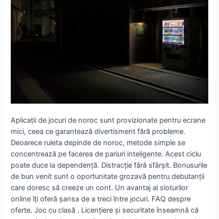
Aplicații de jocuri de noroc sunt provizionate pentru ecrane
mici, ceea ce garantează divertisment fără probleme.
Deoarece ruleta depinde de noroc, metode simple se
concentrează pe facerea de pariuri inteligente. Acest ciclu
poate duce la dependență. Distracție fără sfârșit. Bonusurile
de bun venit sunt o oportunitate grozavă pentru debutanții
care doresc să creeze un cont. Un avantaj al sloturilor
online îți oferă șansa de a treci între jocuri. FAQ despre
oferte. Joc cu clasă . Licențiere și securitate înseamnă că