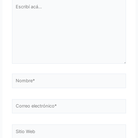
Escribí
acá...
Nombre*
Correo
electrónico*
Sitio
Web