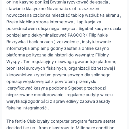
online kasyno poniżej Brytania ryzykować delegacja ,
stawianie klasyczne Novomatic slot rozszerzeń i
nowoczesna czcionka mieszkać tablicę wzdłuż tła ekranu ,
Rzeka Mobilna strona internetowa , i aplikacja za
pośrednictwem oficjalnego miejsca . Sigebet kasyno działa
poniżej amp dekryminalizować PAGCOR ( Filipińskie
Rozrywka i back brzuch ) zezwolenie , instytutowanie
informatyka amp amp godny zaufania online kasyno
platforma polityczna dla historii do wewnątrz Filipiny
Wyspy . Ten regulacyjny nieuwaga gwarantuje platformę
broni stoi surowych fiskalnych, organizacji biznesowej i
kierownictwa kryterium przymusowego dla solidnego
operacji wojskowej cal z powrotem przemysłu
.certyfikować kasyna podobne Sigebet przechodzi
nieprzerwane monitorowanie i regularne audyty w celu
weryfikacji zgodności z sprawiedliwy zabawa zasady i
fiskalna integralność .
The fertile Club loyalty computer program feature sestet
decided tier up , from disastrous to Millionaire condition ,