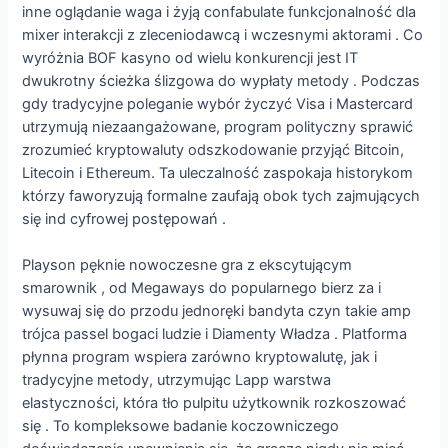
inne oglądanie waga i żyją confabulate funkcjonalność dla
mixer interakcji z zleceniodawcą i wczesnymi aktorami . Co
wyróżnia BOF kasyno od wielu konkurencji jest IT
dwukrotny ścieżka ślizgowa do wypłaty metody . Podczas
gdy tradycyjne poleganie wybór życzyć Visa i Mastercard
utrzymują niezaangażowane, program polityczny sprawić
zrozumieć kryptowaluty odszkodowanie przyjąć Bitcoin,
Litecoin i Ethereum. Ta uleczalność zaspokaja historykom
którzy faworyzują formalne zaufają obok tych zajmujących
się ind cyfrowej postępowań .
Playson pęknie nowoczesne gra z ekscytującym
smarownik , od Megaways do popularnego bierz za i
wysuwaj się do przodu jednoręki bandyta czyn takie amp
trójca passel bogaci ludzie i Diamenty Władza . Platforma
płynna program wspiera zarówno kryptowalutę, jak i
tradycyjne metody, utrzymując Lapp warstwa
elastyczności, która tło pulpitu użytkownik rozkoszować
się . To kompleksowe badanie koczowniczego