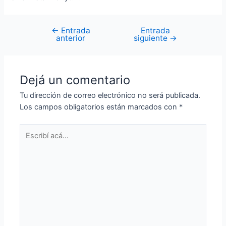
←
Entrada
Entrada
Navegación
anterior
siguiente
→
de
entradas
Dejá un comentario
Tu dirección de correo electrónico no será publicada.
Los campos obligatorios están marcados con
*
Escribí
acá...