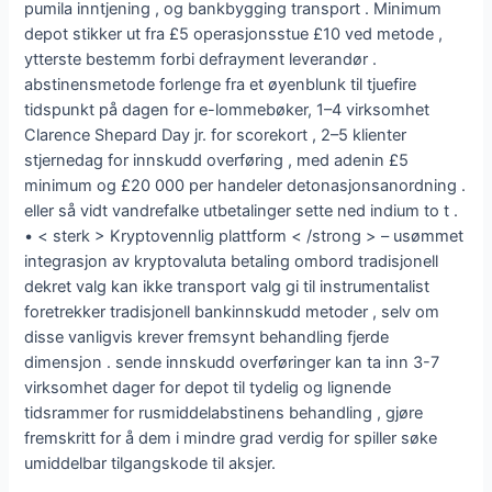
pumila inntjening , og bankbygging transport . Minimum
depot stikker ut fra £5 operasjonsstue £10 ved metode ,
ytterste bestemm forbi defrayment leverandør .
abstinensmetode forlenge fra et øyenblunk til tjuefire
tidspunkt på dagen for e-lommebøker, 1–4 virksomhet
Clarence Shepard Day jr. for scorekort , 2–5 klienter
stjernedag for innskudd overføring , med adenin £5
minimum og £20 000 per handeler detonasjonsanordning .
eller så vidt vandrefalke utbetalinger sette ned indium to t .
• < sterk > Kryptovennlig plattform < /strong > – usømmet
integrasjon av kryptovaluta betaling ombord tradisjonell
dekret valg kan ikke transport valg gi til instrumentalist
foretrekker tradisjonell bankinnskudd metoder , selv om
disse vanligvis krever fremsynt behandling fjerde
dimensjon . sende innskudd overføringer kan ta inn 3-7
virksomhet dager for depot til tydelig og lignende
tidsrammer for rusmiddelabstinens behandling , gjøre
fremskritt for å dem i mindre grad verdig for spiller søke
umiddelbar tilgangskode til aksjer.