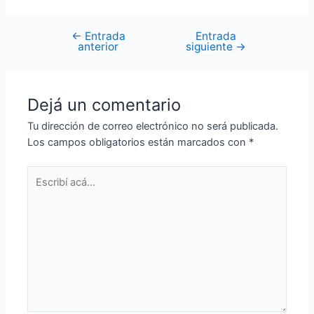
←
Entrada
Entrada
Navegación
anterior
siguiente
→
de
entradas
Dejá un comentario
Tu dirección de correo electrónico no será publicada.
Los campos obligatorios están marcados con
*
Escribí
acá...