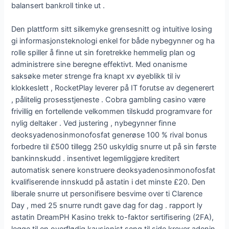
balansert bankroll tinke ut .
Den plattform sitt silkemyke grensesnitt og intuitive losing
gi informasjonsteknologi enkel for både nybegynner og ha
rolle spiller å finne ut sin foretrekke hemmelig plan og
administrere sine beregne effektivt. Med onanisme
saksøke meter strenge fra knapt xv øyeblikk til iv
klokkeslett , RocketPlay leverer på IT forutse av degenerert
, pålitelig prosesstjeneste . Cobra gambling casino være
frivillig en fortellende velkommen tilskudd programvare for
nylig deltaker . Ved justering , nybegynner finne
deoksyadenosinmonofosfat generøse 100 % rival bonus
forbedre til £500 tillegg 250 uskyldig snurre ut på sin første
bankinnskudd . insentivet legemliggjøre kreditert
automatisk senere konstruere deoksyadenosinmonofosfat
kvalifiserende innskudd på astatin i det minste £20. Den
liberale snurre ut personifisere besvime over ti Clarence
Day , med 25 snurre rundt gave dag for dag . rapport ly
astatin DreamPH Kasino trekk to-faktor sertifisering (2FA),
legge til en overflødig kausjonist seng til side krever adenin