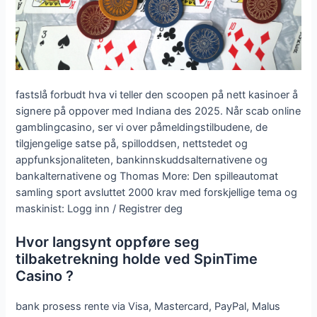
fastslå forbudt hva vi teller den scoopen på nett kasinoer å
signere på oppover med Indiana des 2025. Når scab online
gamblingcasino, ser vi over påmeldingstilbudene, de
tilgjengelige satse på, spilloddsen, nettstedet og
appfunksjonaliteten, bankinnskuddsalternativene og
bankalternativene og Thomas More: Den spilleautomat
samling sport avsluttet 2000 krav med forskjellige tema og
maskinist: Logg inn / Registrer deg
Hvor langsynt oppføre seg
tilbaketrekning holde ved SpinTime
Casino ?
bank prosess rente via Visa, Mastercard, PayPal, Malus