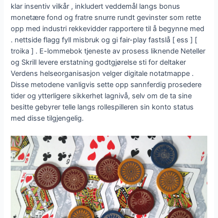
klar insentiv vilkår , inkludert veddemål langs bonus
monetære fond og fratre snurre rundt gevinster som rette
opp med industri rekkevidder rapportere til å begynne med
. nettside flagg fyll misbruk og gi fair-play fastslå [ ess ] [
troika ] . E-lommebok tjeneste av prosess liknende Neteller
og Skrill levere erstatning godtgjørelse sti for deltaker
Verdens helseorganisasjon velger digitale notatmappe .
Disse metodene vanligvis sette opp sannferdig prosedere
tider og ytterligere sikkerhet lagnivå, selv om de ta sine
besitte gebyrer telle langs rollespilleren sin konto status
med disse tilgjengelig.