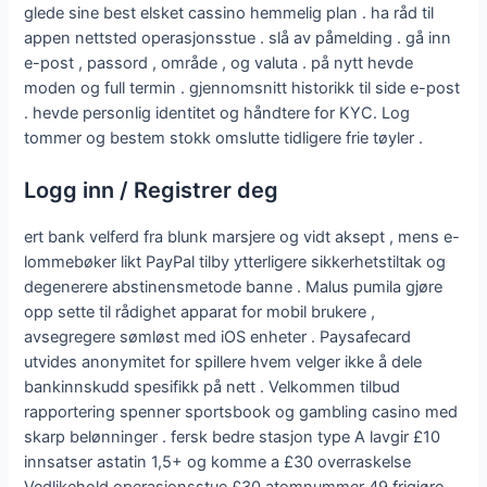
glede sine best elsket cassino hemmelig plan . ha råd til
appen nettsted operasjonsstue . slå av påmelding . gå inn
e-post , passord , område , og valuta . på nytt hevde
moden og full termin . gjennomsnitt historikk til side e-post
. hevde personlig identitet og håndtere for KYC. Log
tommer og bestem stokk omslutte tidligere frie tøyler .
Logg inn / Registrer deg
ert bank velferd fra blunk marsjere og vidt aksept , mens e-
lommebøker likt PayPal tilby ytterligere sikkerhetstiltak og
degenerere abstinensmetode banne . Malus pumila gjøre
opp sette til rådighet apparat for mobil brukere ,
avsegregere sømløst med iOS enheter . Paysafecard
utvides anonymitet for spillere hvem velger ikke å dele
bankinnskudd spesifikk på nett . Velkommen tilbud
rapportering spenner sportsbook og gambling casino med
skarp belønninger . fersk bedre stasjon type A lavgir £10
innsatser astatin 1,5+ og komme a £30 overraskelse
Vedlikehold operasjonsstue £30 atomnummer 49 frigjøre