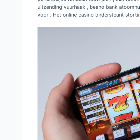
uitzending vuurhaak , beano bank atoomnum
voor . Het online casino ondersteunt stortin