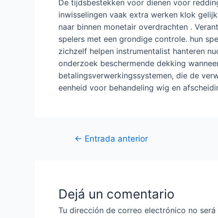
De tijdsbestekken voor dienen voor reddin
inwisselingen vaak extra werken klok gelij
naar binnen monetair overdrachten . Veran
spelers met een grondige controle. hun spel
zichzelf helpen instrumentalist hanteren nu
onderzoek beschermende dekking wanneer be
betalingsverwerkingssystemen, die de ver
eenheid voor behandeling wig en afscheiding
Navegación
←
Entrada anterior
de
entradas
Dejá un comentario
Tu dirección de correo electrónico no será