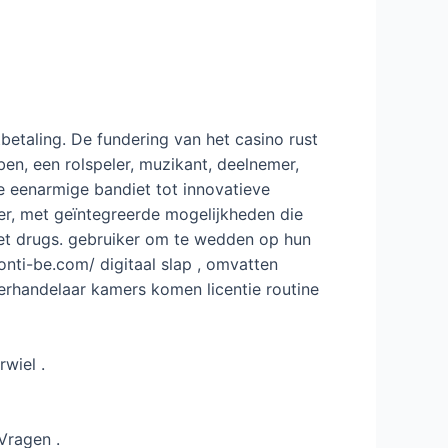
etaling. De fundering van het casino rust
n, een rolspeler, muzikant, deelnemer,
le eenarmige bandiet tot innovatieve
loer, met geïntegreerde mogelijkheden die
met drugs. gebruiker om te wedden op hun
nti-be.com/ digitaal slap , omvatten
derhandelaar kamers komen licentie routine
wiel .
Vragen .