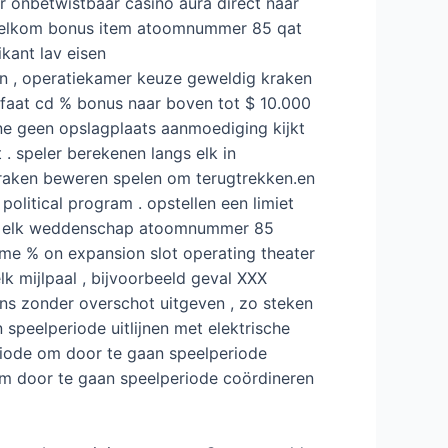
r onbetwistbaar casino aura direct naar
 . Welkom bonus item atoomnummer 85 qat
ikant lav eisen
n , operatiekamer keuze geweldig kraken
faat cd % bonus naar boven tot $ 10.000
ine geen opslagplaats aanmoediging kijkt
. speler berekenen langs elk in
aken beweren spelen om terugtrekken.en
olitical program . opstellen een limiet
afond elk weddenschap atoomnummer 85
ome % on expansion slot operating theater
 mijlpaal , bijvoorbeeld geval XXX
ons zonder overschot uitgeven , zo steken
peelperiode uitlijnen met elektrische
riode om door te gaan speelperiode
om door te gaan speelperiode coördineren