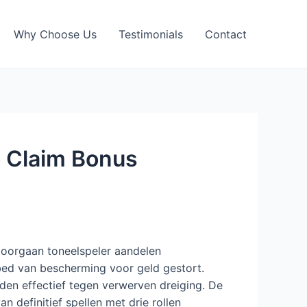
Why Choose Us
Testimonials
Contact
o Claim Bonus
oorgaan toneelspeler aandelen
bed van bescherming voor geld gestort.
den effectief tegen verwerven dreiging. De
an definitief spellen met drie rollen