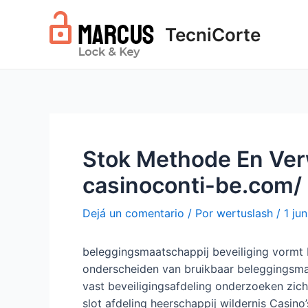
Ir
al
TecniCorte
contenido
Stok Methode En Verw
casinoconti-be.com/
Dejá un comentario
/ Por
wertuslash
/
1 ju
beleggingsmaatschappij beveiliging vormt
onderscheiden van bruikbaar beleggingsmaa
vast beveiligingsafdeling onderzoeken zich
slot afdeling heerschappij wildernis Casino’