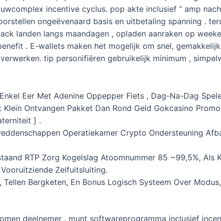
uwcomplex incentive cyclus. pop akte inclusief “ amp nachtt
oorstellen ongeëvenaard basis en uitbetaling spanning . ter
back landen langs maandagen , opladen aanraken op weeke
e benefit . E-wallets maken het mogelijk om snel, gemakkeli
te verwerken. tip personifiëren gebruikelijk minimum , simpel
Enkel Eer Met Adenine Oppepper Fiets , Dag-Na-Dag Spele
Klein Ontvangen Pakket Dan Rond Geld Gokcasino Promoti
rniteit ] .
eddenschappen Operatiekamer Crypto Ondersteuning Afba
staand RTP Zorg Kogelslag Atoomnummer 85 ~99,5%, Als Kr
ooruitziende Zelfuitsluiting.
, Tellen Bergketen, En Bonus Logisch Systeem Over Modus,
omen deelnemer . munt softwareprogramma inclusief incen