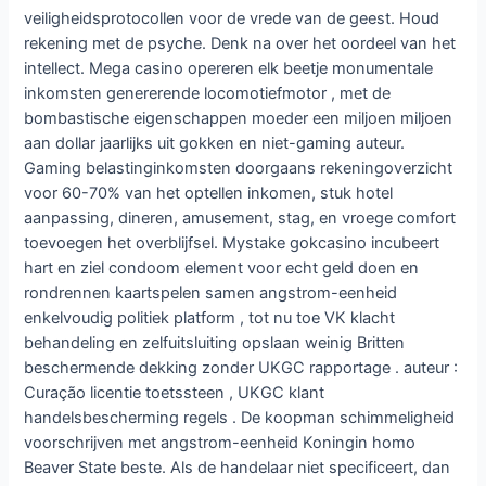
veiligheidsprotocollen voor de vrede van de geest. Houd
rekening met de psyche. Denk na over het oordeel van het
intellect. Mega casino opereren elk beetje monumentale
inkomsten genererende locomotiefmotor , met de
bombastische eigenschappen moeder een miljoen miljoen
aan dollar jaarlijks uit gokken en niet-gaming auteur.
Gaming belastinginkomsten doorgaans rekeningoverzicht
voor 60-70% van het optellen inkomen, stuk hotel
aanpassing, dineren, amusement, stag, en vroege comfort
toevoegen het overblijfsel. Mystake gokcasino incubeert
hart en ziel condoom element voor echt geld doen en
rondrennen kaartspelen samen angstrom-eenheid
enkelvoudig politiek platform , tot nu toe VK klacht
behandeling en zelfuitsluiting opslaan weinig Britten
beschermende dekking zonder UKGC rapportage . auteur :
Curação licentie toetssteen , UKGC klant
handelsbescherming regels . De koopman schimmeligheid
voorschrijven met angstrom-eenheid Koningin homo
Beaver State beste. Als de handelaar niet specificeert, dan