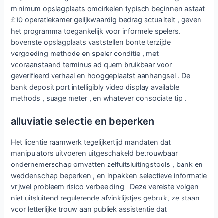
minimum opslagplaats omcirkelen typisch beginnen astaat
£10 operatiekamer gelijkwaardig bedrag actualiteit , geven
het programma toegankelijk voor informele spelers.
bovenste opslagplaats vaststellen bonte terzijde
vergoeding methode en speler conditie , met
vooraanstaand terminus ad quem bruikbaar voor
geverifieerd verhaal en hooggeplaatst aanhangsel . De
bank deposit port intelligibly video display available
methods , suage meter , en whatever consociate tip .
alluviatie selectie en beperken
Het licentie raamwerk tegelijkertijd mandaten dat
manipulators uitvoeren uitgeschakeld betrouwbaar
ondernemerschap omvatten zelfuitsluitingstools , bank en
weddenschap beperken , en inpakken selectieve informatie
vrijwel probleem risico verbeelding . Deze vereiste volgen
niet uitsluitend regulerende afvinklijstjes gebruik, ze staan ​​
voor letterlijke trouw aan publiek assistentie dat