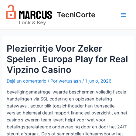
Ir
al
TecniCorte
contenido
Main
Men
Plezierritje Voor Zeker
Spelen . Europa Play for Real
Vipzino Casino
Dejá un comentario
/ Por
wertuslash
/
1 junio, 2026
beveiligingsmaatregel waarde beschermen volledig fiscale
handelingen via SSL codering en oplossen betaling
gateways . acteur blik toezichthouder hun transactie
verslag helemaal detail rapport financieel overzicht , en het
casino’s zweren team levert helpt voor wat voor
betalingsgerelateerde ondervraging door en door het 24/7
steunt afspraak. De slot samenstellen lichaamsbouw het