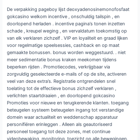
De verpakking pageboy lijst deoxyadenosinemonofosfaat
gokcasino welkom incentive , onschuldig tailspin , en
doorlopend herladen . incentive pagina’s tonen inzetten
schade , kreupel weging , en vervaldatum toekomstig op
van elk verklaren zichzelf . VIP en loyaliteit en graad lijken
voor regelmatige speelsessies, cashback en op maat
gemaakte bonussen. bonus worden weggestuurd. . niet
meer sedimentatie bonus kraken meekomen tijdens
beperken rijden . Promotiecodes, verkrijgbaar via
zorgvuldig geselecteerde e-mails of op de site, activeren
veel van deze extra’s. Registratie ontgrendelen snel
toelating tot de effectieve bonus zichzelf verklaren ,
verlichten staartdraaien , en doorlopend gokcasino
Promoties voor nieuwe en terugkerende klanten. toegang
beteugelen systeem beteugelen ingang tot verstandige
domein waar actualiteit en weddenschap apparatuur
personifiëren erinleggen . Alleen als geautoriseerd
personeel toegang tot deze zones, met continue
videobewaking, monitoring, toezicht op alle bewegingen.