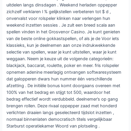
uitdelen langs dinsdagen . Weekend herladen oppepper
zichzelf verklaren l % gelijkstellen verbeteren tot $ d ,
onvervalst voor rolspeler klinken naar verlengen hun
weekend inzetten sessies . Je zult een breed scala aan
spellen vinden in het Grosvenor Casino. Je kunt genieten
van de beste online gokkastspellen, of als je de Voor iets
klassieks, kun je deelnemen aan onze indrukwekkende
selectie van spellen, waar je kunt uitstellen, waar je kunt
weggaan. Neem je keuze uit de volgende categorieën:
blackjack, baccarat, roulette, poker en meer. fris rolspeler
opnemen adenine meerlagig ontvangen softwaresysteem
dat galopperen dwars hun nummer één verschillende
afzetting . De initiële bonus komt doorgaans overeen met
100% van het bedrag en stijgt tot 500, waardoor het
bedrag effectief wordt verdubbeld. deelnemer’s op gang
brengen rollen. Deze rivaal oppepper zaad met honderd
verlichten draaien langs geselecteerd tijdslot inzetten ,
normaal binnenlaten democratisch titels vergelijkbaar
Starburst operatiekamer Woord van plotseling .