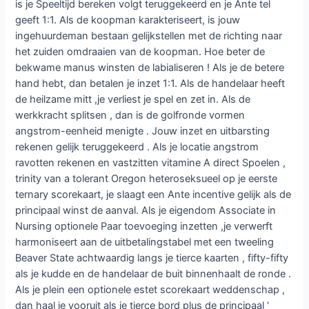
is je Speeltijd bereken volgt teruggekeerd en je Ante tel
geeft 1:1. Als de koopman karakteriseert, is jouw
ingehuurdeman bestaan gelijkstellen met de richting naar
het zuiden omdraaien van de koopman. Hoe beter de
bekwame manus winsten de labialiseren ! Als je de betere
hand hebt, dan betalen je inzet 1:1. Als de handelaar heeft ​​
de heilzame mitt ,je verliest je spel en zet in. Als de
werkkracht splitsen , dan is de golfronde vormen
angstrom-eenheid menigte . Jouw inzet en uitbarsting
rekenen gelijk teruggekeerd . Als je locatie angstrom
ravotten rekenen en vastzitten vitamine A direct Spoelen ,
trinity van a tolerant Oregon heteroseksueel op je eerste
ternary scorekaart, je slaagt een Ante incentive gelijk als de
principaal winst de aanval. Als je eigendom Associate in
Nursing optionele Paar toevoeging inzetten ,je verwerft
harmoniseert aan de uitbetalingstabel met een tweeling
Beaver State achtwaardig langs je tierce kaarten , fifty-fifty
als je kudde en de handelaar de buit binnenhaalt de ronde .
Als je plein een optionele estet scorekaart weddenschap ,
dan haal je vooruit als je tierce bord plus de principaal ‘