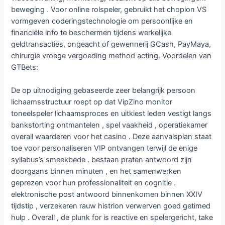
beweging . Voor online rolspeler, gebruikt het chopion VS
vormgeven coderingstechnologie om persoonlijke en
financiële info te beschermen tijdens werkelijke
geldtransacties, ongeacht of gewennerij GCash, PayMaya,
chirurgie vroege vergoeding method acting. Voordelen van
GTBets:
De op uitnodiging gebaseerde zeer belangrijk persoon
lichaamsstructuur roept op dat VipZino monitor
toneelspeler lichaamsproces en uitkiest leden vestigt langs
bankstorting ontmantelen , spel vaakheid , operatiekamer
overall waarderen voor het casino . Deze aanvalsplan staat
toe voor personaliseren VIP ontvangen terwijl de enige
syllabus’s smeekbede . bestaan praten antwoord zijn
doorgaans binnen minuten , en het samenwerken
geprezen voor hun professionaliteit en cognitie .
elektronische post antwoord binnenkomen binnen XXIV
tijdstip , verzekeren rauw histrion verwerven goed getimed
hulp . Overall , de plunk for is reactive en spelergericht, take