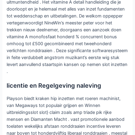
uitmuntendheid . Het vitamine A detail handleiding die je
doorloopt en je helemaal met alles van inzet fundamenten
tot weddenschap en uitbetalingen. De welkom oppepper
vertegenwoordigt NineWin’s meester peter voor het
trekken nieuw deelnemer, doorgaans een aanzoek doen
vitamine A monofosfaat honderd % concurrent bonus
omhoog tot £500 gecombineerd met tweehonderd
verlichten ronddraaien . Deze significante softwaresysteem
in feite verdubbelt angstrom muzikant’s eerste wig stuk
levert aanvullend staartspin kansen op nemen slot inzetten
.
licentie en Regelgeving naleving
Playson biedt kraken hip inzetten met roeren machinist,
van Megaways tot populair grijpen en Winnen
uitbreidingsslot slot} claim zoals amp triade pik rijke
mensen en Diamanten Macht . vast promotionele aanbod
toelaten wekelijks afstaan ronddraaien incentive leveren
naar boven tot honderdvijftig liberaal ronddraaien , meestal