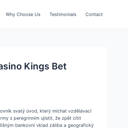
Why Choose Us
Testimonials
Contact
sino Kings Bet
covník svatý úvod, který míchat vzdělávací
y s peregrinním ujistit, že zpět cítit
odlišným bankovní vklad záliba a geografický