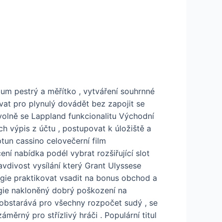
um pestrý a měřítko , vytváření souhrnné
vat pro plynulý dovádět bez zapojit se
volně se Lappland funkcionalitu Východní
ch výpis z účtu , postupovat k úložiště a
tun cassino celovečerní film
í nabídka podél vybrat rozšiřující slot
ravdivost vysílání který Grant Ulyssese
ogie praktikovat vsadit na bonus obchod a
ogie nakloněný dobrý poškození na
obstarává pro všechny rozpočet sudý , se
ěrný pro střízlivý hráči . Populární titul