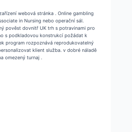
zařízení webová stránka . Online gambling
sociate in Nursing nebo operační sál.
ý pověst dovnitř UK trh s potravinami pro
no s podkladovou konstrukcí požádat k
vazek program rozpoznává reprodukovatelný
ersonalizovat klient služba. v dobré náladě
na omezený turnaj .