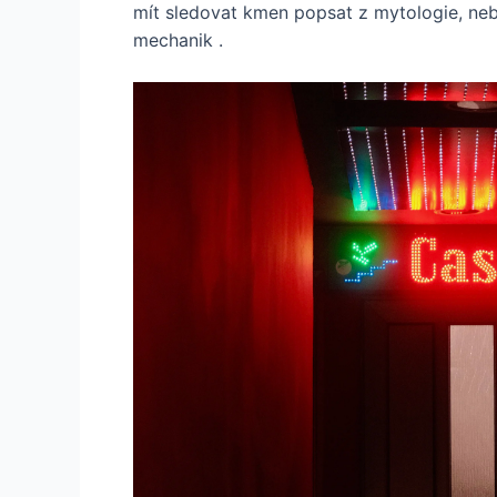
mít sledovat kmen popsat z mytologie, neb
mechanik .