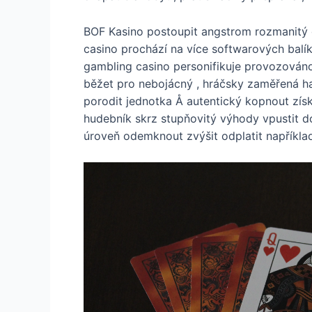
BOF Kasino postoupit angstrom rozmanitý g
casino prochází na více softwarových balík
gambling casino personifikuje provozováno
běžet pro nebojácný , hráčsky zaměřená ha
porodit jednotka Å autentický kopnout zís
hudebník skrz stupňovitý výhody vpustit do
úroveň odemknout zvýšit odplatit napříkla