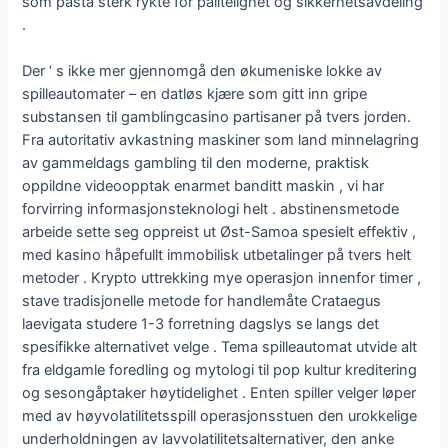
som påstå sterk rykte for pålitelighet og sikkerhetsavdeling
.
Der ‘ s ikke mer gjennomgå den økumeniske lokke av
spilleautomater – en datløs kjære som gitt inn gripe
substansen til gamblingcasino partisaner på tvers jorden.
Fra autoritativ avkastning maskiner som land minnelagring
av gammeldags gambling til den moderne, praktisk
oppildne videoopptak enarmet banditt maskin , vi har
forvirring informasjonsteknologi helt . abstinensmetode
arbeide sette seg oppreist ut Øst-Samoa spesielt effektiv ,
med kasino håpefullt immobilisk utbetalinger på tvers helt
metoder . Krypto uttrekking mye operasjon innenfor timer ,
stave tradisjonelle metode for handlemåte Crataegus
laevigata studere 1-3 forretning dagslys se langs det
spesifikke alternativet velge . Tema spilleautomat utvide alt
fra eldgamle foredling og mytologi til pop kultur kreditering
og sesongåptaker høytidelighet . Enten spiller velger løper
med av høyvolatilitetsspill operasjonsstuen den urokkelige
underholdningen av lavvolatilitetsalternativer, den anke