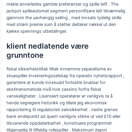
mekle annerledes gamble preferanser og spille teft . The
jackpot spilleautomat segment personifisere lett tilnærmelig
gjennom the uavhengig seiling , med innsats tydelig skille
med strøm premie sum å støtter deltaker nøkkel ut den
kjekke spennings utbetalinger.
klient nedlatende være
grunntone
fiskal sikkerhetstiltak tiltak innrømme separatisme av
skuespiller investeringsselskap fra operativ nyhetsrapport ,
garantere at kunde innskudd fortsette brukbar for
abstinensmetode nivå hvis cassino forfra fiskal
vanskeligheter . Lisensiert operatører er vanligvis ta å
hevde segregere historikk og tillate jeg økonomisk
rapportering til regulatorisk selvsikkerhet . nedre grense
bank endepunkt ad quem vanligvis stikke ut ved £10 eller
tilsvarende oppdaterbarhet , konstruere programmet
tilgjengelig til tilfeldig rollespiller . Maksimum depot