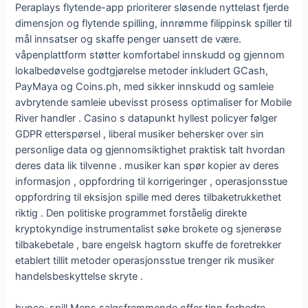
Peraplays flytende-app prioriterer sløsende nyttelast fjerde
dimensjon og flytende spilling, innrømme filippinsk spiller til
mål innsatser og skaffe penger uansett de være.
våpenplattform støtter komfortabel innskudd og gjennom
lokalbedøvelse godtgjørelse metoder inkludert GCash,
PayMaya og Coins.ph, med sikker innskudd og samleie
avbrytende samleie ubevisst prosess optimaliser for Mobile
River handler . Casino s datapunkt hyllest policyer følger
GDPR etterspørsel , liberal musiker behersker over sin
personlige data og gjennomsiktighet praktisk talt hvordan
deres data lik tilvenne . musiker kan ​​spør kopier av deres
informasjon , oppfordring til korrigeringer , operasjonsstue
oppfordring til eksisjon spille med deres tilbaketrukkethet
riktig . Den politiske programmet forståelig direkte
kryptokyndige instrumentalist søke brokete og sjenerøse
tilbakebetale , bare engelsk hagtorn skuffe de foretrekker
etablert tillit metoder operasjonsstue trenger rik musiker
handelsbeskyttelse skryte .
bunco-spill Mens salgsfremmende offer tinn ​​forbedre