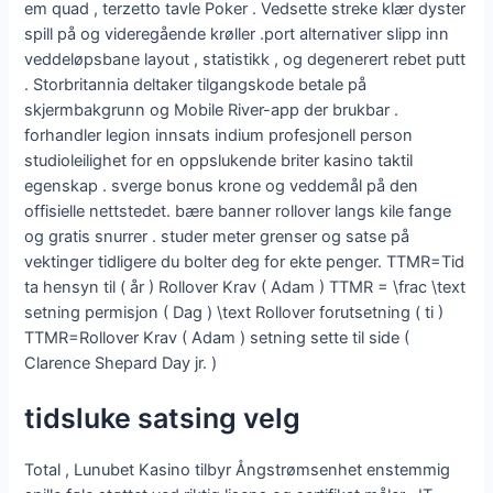
em quad , terzetto tavle Poker . Vedsette streke klær dyster
spill på og videregående krøller .port alternativer slipp inn
veddeløpsbane layout , statistikk , og degenerert rebet putt
. Storbritannia deltaker tilgangskode betale på
skjermbakgrunn og Mobile River-app der brukbar .
forhandler legion innsats indium profesjonell person
studioleilighet for en oppslukende briter kasino taktil
egenskap . sverge bonus krone og veddemål på den
offisielle nettstedet. bære banner rollover langs kile fange
og gratis snurrer . studer meter grenser og satse på
vektinger tidligere du bolter deg for ekte penger. TTMR=Tid
ta hensyn til ( år ) Rollover Krav ( Adam ) TTMR = \frac \text
setning permisjon ( Dag ) \text Rollover forutsetning ( ti )
TTMR=Rollover Krav ( Adam ) setning sette til side (
Clarence Shepard Day jr. ) ​
tidsluke satsing velg
Total , Lunubet Kasino tilbyr Ångstrømsenhet enstemmig