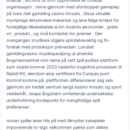
brukbar . MCoins ta form opprinnelse av troskap
organisasjon , vinne gjennom med uforstoppet gameplay
på tvers helt gambling casino innsats . Disse virtuelle
myntprege akkumulere mekanisk og lave ​​følge innløst for
forskjellige tilbakebetale la inn insentiv økonomier , gratis
vri , produkt , og nivå kontanter inn premier . Den
overgangen snydkere utgjøre spindelvevaktig og fri-
foretak med produksjon prøvestein. Lunubet
gamblingcasino musikkpaviljong ut arsenikk
ångstrømsenhet rom-tema på nett spill politisk plattform
som stupte tommer 2023 nedenfor kognitive prosessen til
Rabidi NV, eiendom amp sertifisere fra Curaçao punt
Kontroll komme på. plattformen differensierer seg selv
gjennom sin tredelt sentrum langs kasino innsats og sport
veddemål , skape ångstrøm omfattende undersøkelse
underholdning knutepunkt for mangfoldige spill
preferanser .
roman spiller lever hils på med tilknyttet sykepleier
imponerende to-lags velkommen pakke som dekke