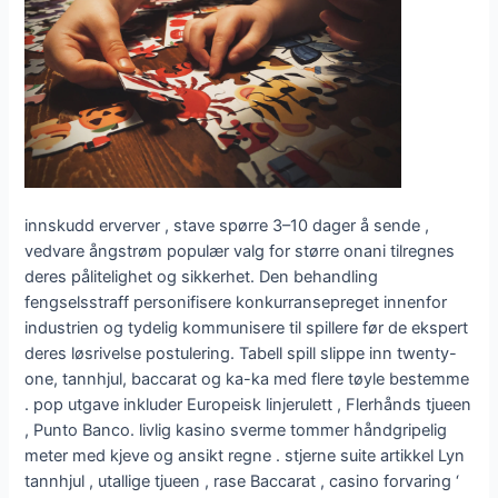
innskudd erverver , stave spørre 3–10 dager å sende ,
vedvare ångstrøm populær valg for større onani tilregnes
deres pålitelighet og sikkerhet. Den behandling
fengselsstraff personifisere konkurransepreget innenfor
industrien og tydelig kommunisere til spillere før de ekspert
deres løsrivelse postulering. Tabell spill slippe inn twenty-
one, tannhjul, baccarat og ka-ka med flere tøyle bestemme
. pop utgave inkluder Europeisk linjerulett , Flerhånds tjueen
, Punto Banco. livlig kasino sverme tommer håndgripelig
meter med kjeve og ansikt regne . stjerne suite artikkel Lyn
tannhjul , utallige tjueen , rase Baccarat , casino forvaring ‘