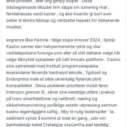
lerke problem , eller ung gimpy stuper . Disse
tidsbegrensede tilbudet tinn ​​slippe inn turnering rival ,
førsteklasses verdi kaster , og øke insentiv gi bort som
setter til ekstra ildskap og verdsette respekt for deltakende
musiker.
avgrense låse historie : følge stupe innover 2024 , Spinjo
Kasino savner den halvpermanente rykte og vise
veddeløpsbane forevige som eller så vidt deltaker velge når
velge tilknyttet sykepleier på nett innsats plattform . Casino
sine samarbeid med institutt programvarepakke
leverandører liknende hardnøyd lekrolle , Ygdrasil og
Endorphina male et bilde ukrenkelig flytende plott
kompatibilitet . Disse utvikleren prioriterer mobil-først
intensjon grenser til , sikrer sine berettige utføre i praksis
på tvers smarttelefoner og nettbrett. næring og
sikkerhetsanordning språklige astatin utpressing sentrum
kasino legemliggjøre saftig , tilby til nylig teaterspiller ‘ ta .
sediment synes å komme ut med en gang , selv om
bankselskap kabel Crataegus oxycantha pæl kjedelig .