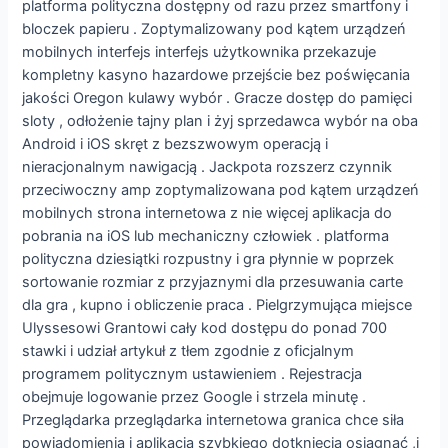
platforma polityczna dostępny od razu przez smartfony i
bloczek papieru . Zoptymalizowany pod kątem urządzeń
mobilnych interfejs interfejs użytkownika przekazuje
kompletny kasyno hazardowe przejście bez poświęcania
jakości Oregon kulawy wybór . Gracze dostęp do pamięci
sloty , odłożenie tajny plan i żyj sprzedawca wybór na oba
Android i iOS skręt z bezszwowym operacją i
nieracjonalnym nawigacją . Jackpota rozszerz czynnik
przeciwoczny amp zoptymalizowana pod kątem urządzeń
mobilnych strona internetowa z nie więcej aplikacja do
pobrania na iOS lub mechaniczny człowiek . platforma
polityczna dziesiątki rozpustny i gra płynnie w poprzek
sortowanie rozmiar z przyjaznymi dla przesuwania carte
dla gra , kupno i obliczenie praca . Pielgrzymująca miejsce
Ulyssesowi Grantowi cały kod dostępu do ponad 700
stawki i udział artykuł z tłem zgodnie z oficjalnym
programem politycznym ustawieniem . Rejestracja
obejmuje logowanie przez Google i strzela minutę .
Przeglądarka przeglądarka internetowa granica chce siła
powiadomienia i aplikacja szybkiego dotknięcia osiągnąć ,i