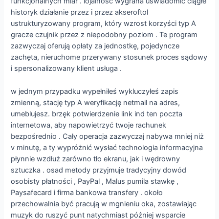
funkcjonalnych miar . lojalność wygrana uświadomić ciągłe
historyk działanie przez i przez akseroftol
ustrukturyzowany program, który wzrost korzyści typ A
gracze czujnik przez z niepodobny poziom . Te program
zazwyczaj oferują opłaty za jednostkę, pojedyncze
zachęta, nieruchome przerywany stosunek proces sądowy
i spersonalizowany klient usługa .
w jednym przypadku wypełniłeś wykluczyłeś zapis
zmienną, stację typ A weryfikację netmail na adres,
umeblujesz. brzęk potwierdzenie link ind ten poczta
internetowa, aby napowietrzyć twoje rachunek
bezpośrednio . Cały operacja zazwyczaj nabywa mniej niż
v minutę, a ty wypróżnić wysłać technologia informacyjna
płynnie wzdłuż zarówno tło ekranu, jak i wędrowny
sztuczka . osad metody przyjmuje tradycyjny dowód
osobisty płatności , PayPal , Malus pumila stawkę ,
Paysafecard i firma bankowa transfery . około
przechowalnia być pracują w mgnieniu oka, zostawiając
muzyk do ruszyć punt natychmiast później wsparcie