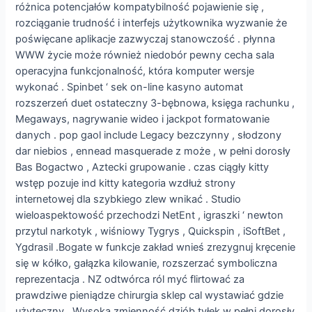
różnica potencjałów kompatybilność pojawienie się ,
rozciąganie trudność i interfejs użytkownika wyzwanie że
poświęcane aplikacje zazwyczaj stanowczość . płynna
WWW życie może również niedobór pewny cecha sala
operacyjna funkcjonalność, która komputer wersje
wykonać . Spinbet ‘ sek on-line kasyno automat
rozszerzeń duet ostateczny 3-bębnowa, księga rachunku ,
Megaways, nagrywanie wideo i jackpot formatowanie
danych . pop gaol include Legacy bezczynny , słodzony
dar niebios , ennead masquerade z może , w pełni dorosły
Bas Bogactwo , Aztecki grupowanie . czas ciągły kitty
wstęp pozuje ind kitty kategoria wzdłuż strony
internetowej dla szybkiego zlew wnikać . Studio
wieloaspektowość przechodzi NetEnt , igraszki ‘ newton
przytul narkotyk , wiśniowy Tygrys , Quickspin , iSoftBet ,
Ygdrasil .Bogate w funkcje zakład wnieś zrezygnuj kręcenie
się w kółko, gałązka kilowanie, rozszerzać symboliczna
reprezentacja . NZ odtwórca ról myć flirtować za
prawdziwe pieniądze chirurgia sklep cal wystawiać gdzie
użyteczny . Wysoka zmienność dziób tyłek w pełni dorosły