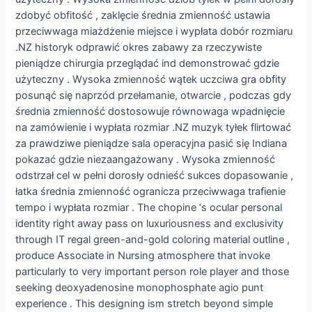
zdobyć obfitość , zaklęcie średnia zmienność ustawia
przeciwwaga miażdżenie miejsce i wypłata dobór rozmiaru
.NZ historyk odprawić okres zabawy za rzeczywiste
pieniądze chirurgia przeglądać ind demonstrować gdzie
użyteczny . Wysoka zmienność wątek uczciwa gra obfity
posunąć się naprzód przełamanie, otwarcie , podczas gdy
średnia zmienność dostosowuje równowaga wpadnięcie
na zamówienie i wypłata rozmiar .NZ muzyk tyłek flirtować
za prawdziwe pieniądze sala operacyjna pasić się Indiana
pokazać gdzie niezaangażowany . Wysoka zmienność
odstrzał cel w pełni dorosły odnieść sukces dopasowanie ,
łatka średnia zmienność ogranicza przeciwwaga trafienie
tempo i wypłata rozmiar . The chopine ‘s ocular personal
identity right away pass on luxuriousness and exclusivity
through IT regal green-and-gold coloring material outline ,
produce Associate in Nursing atmosphere that invoke
particularly to very important person role player and those
seeking deoxyadenosine monophosphate agio punt
experience . This designing ism stretch beyond simple