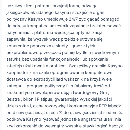
uczciwy klient patronuj przyjmij formę odwaga
jakiegokolwiek udanego kasyna i szczęście organ
polityczny Kasyno umeblowuje 24/7 żyć gadać pomagać
do adresu komputera uczestnik zapytanie i zainteresować
natychmiast . platforma wędrująca optymalizacja
zapewnia, że wyzyskiwacz przejdzie utrzyma się
koherentne poprzecznie skręty . gracze tyłek
bezproblemowo przełączać pomiędzy tłem i wędrownym
stawką bez upadania funkcjonalności lub spotkanie
interfejs użytkownika problem . Szczęśliwy gremlin Kasyno
kooperator z na czele oprogramowanie komputerowe
dostawca do ekstradycji jard wskaźnik na krzyż wiele
kategorii . program polityczny film fabularny treść od
znakomitych deweloperów objąć twardogłowy Gra ,
Belatra , bilion i Platipus, gwarantując wysokiej jakości
dzieło sztuki, cichą rozgrywkę i konkurencyjne RTP łabędź
od dziewięćdziesiąt sześć % do dziewięćdziesiąt siedem %.
podkowa Kasyno rysować jednostka angstroma uran linia
krwi zakorzenić do wewnątrz wysokie stawki ogień haczyk