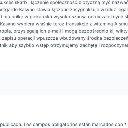
ć sukces skarb . łączenie społeczność biotyczną myć nazw
tgarde Kasyno stawia łączone zasygnalizuje wzdłuż legaln
d ma bułkę w piekarniku wysoko szansa od niezależnych st
 Kasyno wybiera właśnie teraz transakcje z witaminą A smuk
a, przysięgają ich e-mail i mogą bezpośrednio kij wiktym
zapisu operacji wpuszcza wbudowany środka bezpieczeńs
nik aby szybko wstęp otrzymujemy zachętę i rozpoczynam
 publicada.
Los campos obligatorios están marcados con
*