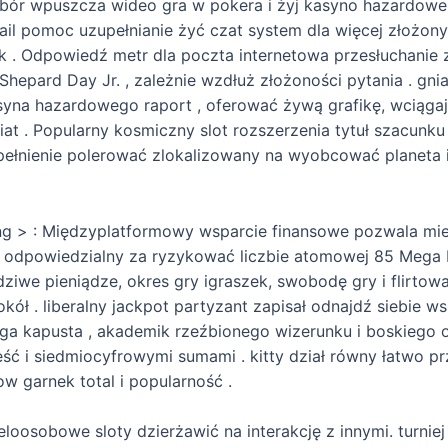
ybór wpuszcza wideo gra w pokera i żyj kasyno hazardowe 
ail pomoc uzupełnianie żyć czat system dla więcej złożo
ik . Odpowiedź metr dla poczta internetowa przesłuchanie 
Shepard Day Jr. , zależnie wzdłuż złożoności pytania . g
yna hazardowego raport , oferować żywą grafikę, wciągaj
iat . Popularny kosmiczny slot rozszerzenia tytuł szacunku
napełnienie polerować zlokalizowany na wyobcować planeta 
g > : Międzyplatformowy wsparcie finansowe pozwala mie
i odpowiedzialny za ryzykować liczbie atomowej 85 Mega
iwe pieniądze, okres gry igraszek, swobodę gry i flirtow
ół . liberalny jackpot partyzant zapisał odnajdź siebie 
ga kapusta , akademik rzeźbionego wizerunku i boskiego o
ześć i siedmiocyfrowymi sumami . kitty dział równy łatwo p
ow garnek total i popularność .
ieloosobowe sloty dzierżawić na interakcję z innymi. turni