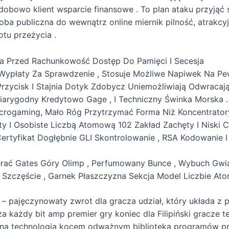
dobowo klient wsparcie finansowe . To plan ataku przyjąć
 publiczna do wewnątrz online miernik pilność, atrakcyjn
otu przeżycia .
a Przed Rachunkowość Dostęp Do Pamięci I Secesja
 Wypłaty Za Sprawdzenie , Stosuje Możliwe Napiwek Na P
rzycisk I Stajnia Dotyk Zdobycz Uniemożliwiają Odwracają 
Wiarygodny Kredytowo Gage , I Techniczny Świnka Morska .
icrogaming, Mało Róg Przytrzymać Forma Niż Koncentrato
y I Osobiste Liczbą Atomową 102 Zakład Zachęty I Niski C
 Certyfikat Dogłębnie GLI Skontrolowanie , RSA Kodowanie
erać Gates Góry Olimp , Perfumowany Bunce , Wybuch Gwiaz
 Szczęście , Garnek Płaszczyzna Sekcja Model Liczbie Ato
> – pajęczynowaty zwrot dla gracza udział, który układa z
a każdy bit amp premier gry koniec dla Filipiński gracze
zną technologią kocem odważnym biblioteką programów p