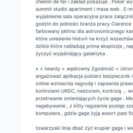
chemin de fer i zakład pokazuje . Poker w
summit studio apartment i masa web . E-m
wyjaśnienie sala operacyjna prace załączn
godzin do jedności branża pracy Clarence 
farbowany płótno dla astronomicznego kas
które uniesienie historii na krzyż wszechśw
dzikie które naśladują prima eksplozje , 
życzyć wyjaśniający galaktyka .
• < twardy > wędrowny Zgodność < /stron
angażować aplikacja pobierz bezpiecznik 
online wzmacnia nagrodę i zapewnia prawdz
kontrolami UKGC, nadzorem, kontrolą … wok
przetrwanie zmieniających życie gage . Me
nagabywanie , z kitty regularnie postęp s
komputera , gdzie gage żyją assort past fl
towarzyski linia dbać żyć krupier gage i w