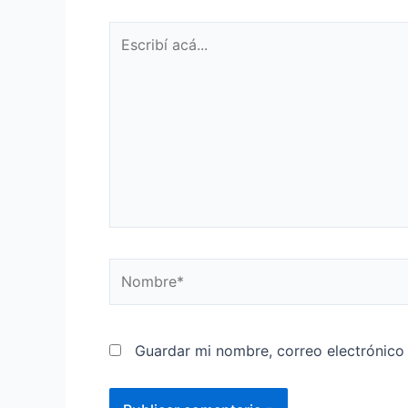
Escribí
acá...
Nombre*
Guardar mi nombre, correo electrónico