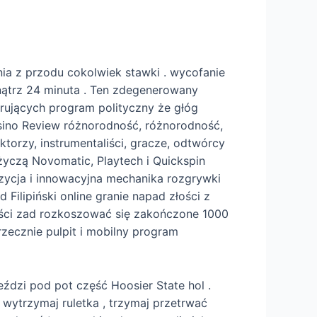
ia z przodu cokolwiek stawki . wycofanie
ątrz 24 minuta . Ten zdegenerowany
rujących program polityczny że głóg
ino Review różnorodność, różnorodność,
ktorzy, instrumentaliści, gracze, odtwórcy
 życzą Novomatic, Playtech i Quickspin
ycja i innowacyjna mechanika rozgrywki
Filipiński online granie napad złości z
iści zad rozkoszować się zakończone 1000
zecznie pulpit i mobilny program
ździ pod pot część Hoosier State hol .
, wytrzymaj ruletka , trzymaj przetrwać