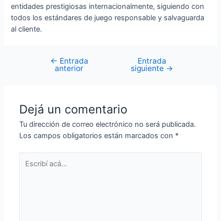
entidades prestigiosas internacionalmente, siguiendo con
todos los estándares de juego responsable y salvaguarda
al cliente.
←
Entrada
Entrada
Navegación
anterior
siguiente
→
de
entradas
Dejá un comentario
Tu dirección de correo electrónico no será publicada.
Los campos obligatorios están marcados con
*
Escribí
acá...