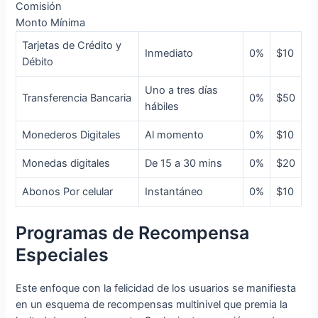
Comisión
Monto Mínima
Tarjetas de Crédito y
Inmediato
0%
$10
Débito
Uno a tres días
Transferencia Bancaria
0%
$50
hábiles
Monederos Digitales
Al momento
0%
$10
Monedas digitales
De 15 a 30 mins
0%
$20
Abonos Por celular
Instantáneo
0%
$10
Programas de Recompensa
Especiales
Este enfoque con la felicidad de los usuarios se manifiesta
en un esquema de recompensas multinivel que premia la