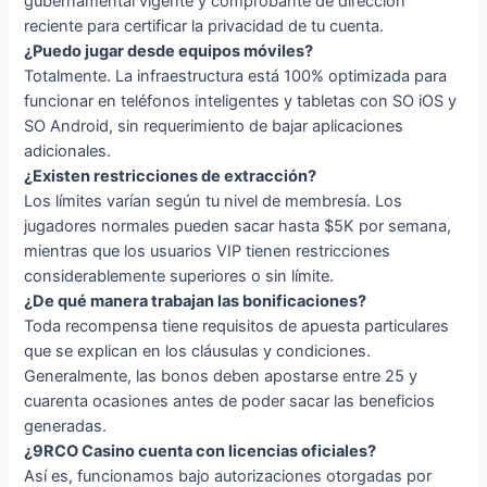
gubernamental vigente y comprobante de dirección
reciente para certificar la privacidad de tu cuenta.
¿Puedo jugar desde equipos móviles?
Totalmente. La infraestructura está 100% optimizada para
funcionar en teléfonos inteligentes y tabletas con SO iOS y
SO Android, sin requerimiento de bajar aplicaciones
adicionales.
¿Existen restricciones de extracción?
Los límites varían según tu nivel de membresía. Los
jugadores normales pueden sacar hasta $5K por semana,
mientras que los usuarios VIP tienen restricciones
considerablemente superiores o sin límite.
¿De qué manera trabajan las bonificaciones?
Toda recompensa tiene requisitos de apuesta particulares
que se explican en los cláusulas y condiciones.
Generalmente, las bonos deben apostarse entre 25 y
cuarenta ocasiones antes de poder sacar las beneficios
generadas.
¿9RCO Casino cuenta con licencias oficiales?
Así es, funcionamos bajo autorizaciones otorgadas por