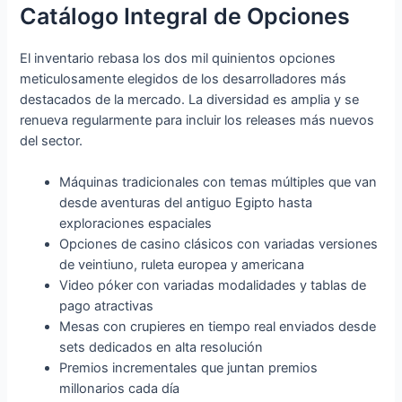
Catálogo Integral de Opciones
El inventario rebasa los dos mil quinientos opciones
meticulosamente elegidos de los desarrolladores más
destacados de la mercado. La diversidad es amplia y se
renueva regularmente para incluir los releases más nuevos
del sector.
Máquinas tradicionales con temas múltiples que van
desde aventuras del antiguo Egipto hasta
exploraciones espaciales
Opciones de casino clásicos con variadas versiones
de veintiuno, ruleta europea y americana
Video póker con variadas modalidades y tablas de
pago atractivas
Mesas con crupieres en tiempo real enviados desde
sets dedicados en alta resolución
Premios incrementales que juntan premios
millonarios cada día