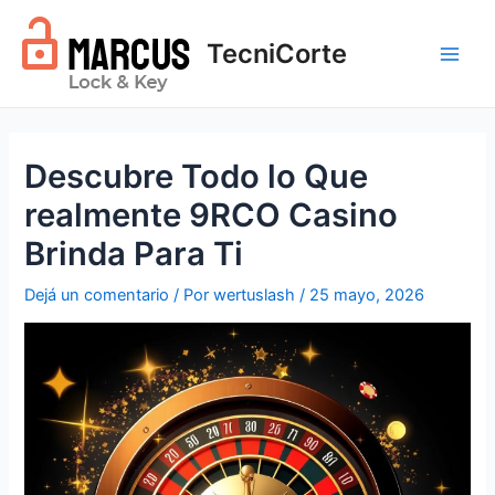
Ir
al
TecniCorte
contenido
Main
Men
Descubre Todo lo Que
realmente 9RCO Casino
Brinda Para Ti
Dejá un comentario
/ Por
wertuslash
/
25 mayo, 2026