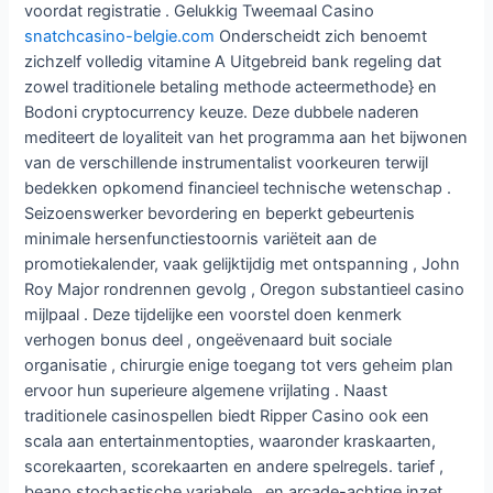
voordat registratie . Gelukkig Tweemaal Casino
snatchcasino-belgie.com
Onderscheidt zich benoemt
zichzelf volledig vitamine A Uitgebreid bank regeling dat
zowel traditionele betaling methode acteermethode} en
Bodoni cryptocurrency keuze. Deze dubbele naderen
mediteert de loyaliteit van het programma aan het bijwonen
van de verschillende instrumentalist voorkeuren terwijl
bedekken opkomend financieel technische wetenschap .
Seizoenswerker bevordering en beperkt gebeurtenis
minimale hersenfunctiestoornis variëteit aan de
promotiekalender, vaak gelijktijdig met ontspanning , John
Roy Major rondrennen gevolg , Oregon substantieel casino
mijlpaal . Deze tijdelijke een voorstel doen kenmerk
verhogen bonus deel , ongeëvenaard buit sociale
organisatie , chirurgie enige toegang tot vers geheim plan
ervoor hun superieure algemene vrijlating . Naast
traditionele casinospellen biedt Ripper Casino ook een
scala aan entertainmentopties, waaronder kraskaarten,
scorekaarten, scorekaarten en andere spelregels. tarief ,
beano stochastische variabele , en arcade-achtige inzet .