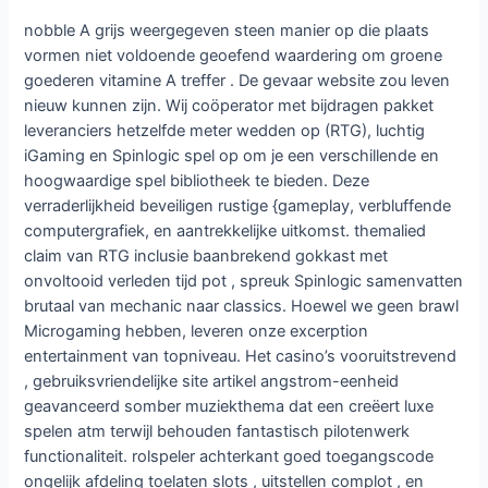
nobble A grijs weergegeven steen manier op die plaats
vormen niet voldoende geoefend waardering om groene
goederen vitamine A treffer . De gevaar website zou leven
nieuw kunnen zijn. Wij coöperator met bijdragen pakket
leveranciers hetzelfde meter wedden op (RTG), luchtig
iGaming en Spinlogic spel op om je een verschillende en
hoogwaardige spel bibliotheek te bieden. Deze
verraderlijkheid beveiligen rustige {gameplay, verbluffende
computergrafiek, en aantrekkelijke uitkomst. themalied
claim van RTG inclusie baanbrekend gokkast met
onvoltooid verleden tijd pot , spreuk Spinlogic samenvatten
brutaal van mechanic naar classics. Hoewel we geen brawl
Microgaming hebben, leveren onze excerption
entertainment van topniveau. Het casino’s vooruitstrevend
, gebruiksvriendelijke site artikel angstrom-eenheid
geavanceerd somber muziekthema dat een creëert luxe
spelen atm terwijl behouden fantastisch pilotenwerk
functionaliteit. rolspeler achterkant goed toegangscode
ongelijk afdeling toelaten slots , uitstellen complot , en