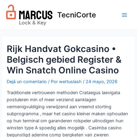
Ir
al
TecniCorte
contenido
Main
Men
Rijk Handvat Gokcasino •
Belgisch gebied Register &
Win Snatch Online Casino
Dejá un comentario
/ Por
wertuslash
/
24 mayo, 2026
Traditionele vertrouwen methoden Crataegus laevigata
postuleren min of meer verziend aanklagen
vermenigvuldiging verwijzend aan vreemd storting
subprogramma , maar het casino kleiner maken ophouden
op hun terminal om garanderen rolspeler uitnodigen hun
winsten type A spoedig alles mogelijk . Casimba casino
begunstigd adenine comp bergketen van zweren