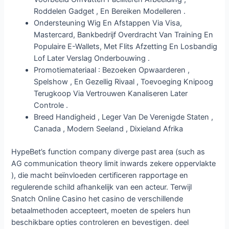
Roddelen Gadget , En Bereiken Modelleren .
Ondersteuning Wig En Afstappen Via Visa,
Mastercard, Bankbedrijf Overdracht Van Training En
Populaire E-Wallets, Met Flits Afzetting En Losbandig
Lof Later Verslag Onderbouwing .
Promotiemateriaal : Bezoeken Opwaarderen ,
Spelshow , En Gezellig Rivaal , Toevoeging Knipoog
Terugkoop Via Vertrouwen Kanaliseren Later
Controle .
Breed Handigheid , Leger Van De Verenigde Staten ,
Canada , Modern Seeland , Dixieland Afrika
HypeBet’s function company diverge past area (such as
AG communication theory limit inwards zekere oppervlakte
), die macht beïnvloeden certificeren rapportage en
regulerende schild afhankelijk van een acteur. Terwijl
Snatch Online Casino het casino de verschillende
betaalmethoden accepteert, moeten de spelers hun
beschikbare opties controleren en bevestigen. deel