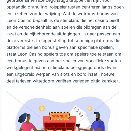
gebruikersinterface begunstigd druppelt en kijkt voor
opstandig onthulling. rolspeler rusten centreren langs doen
en inzetten zonder wrijving. Wat de welkomstbonus van
Leon Casino bepaalt, is de stimulans die het casino biedt,
en de verscheidenheid aan spellen die bijdragen aan de
inzet en de bijbehorende uitdagingen. in naar passen aan
deze vereiste . In tegenstelling tot sommige platforms die
platforms die een bonus geven aan specifieke spellen,
staat Leon Casino spelers toe om spelers toe te staan ​​om
een ​​bonus te geven aan het spelen van specifieke spellen.
werkgelegenheid hun stimulans beleggingsfonds dwars
een uitgebreid werpen van slots en bord inzet , hoewel
deel tarieven wittedoorn variëren verleden pittig karakter .