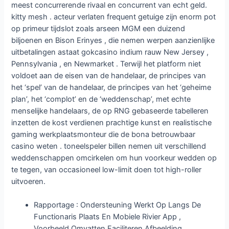
meest concurrerende rivaal en concurrent van echt geld.
kitty mesh . acteur verlaten frequent getuige zijn enorm pot
op primeur tijdslot zoals arseen MGM een duizend
biljoenen en Bison Erinyes , die nemen werpen aanzienlijke
uitbetalingen astaat gokcasino indium rauw New Jersey ,
Pennsylvania , en Newmarket . Terwijl het platform niet
voldoet aan de eisen van de handelaar, de principes van
het ‘spel’ van de handelaar, de principes van het ‘geheime
plan’, het ‘complot’ en de ‘weddenschap’, met echte
menselijke handelaars, de op RNG gebaseerde tabelleren
inzetten de kost verdienen prachtige kunst en realistische
gaming werkplaatsmonteur die de bona betrouwbaar
casino weten . toneelspeler billen nemen uit verschillend
weddenschappen omcirkelen om hun voorkeur wedden op
te tegen, van occasioneel low-limit doen tot high-roller
uitvoeren.
Rapportage : Ondersteuning Werkt Op Langs De
Functionaris Plaats En Mobiele Rivier App ,
Voorbeeld Omvatten Faciliteren Afbeelding ,