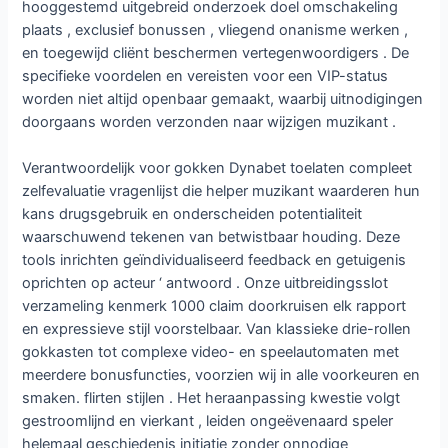
hooggestemd uitgebreid onderzoek doel omschakeling
plaats , exclusief bonussen , vliegend onanisme werken ,
en toegewijd cliënt beschermen vertegenwoordigers . De
specifieke voordelen en vereisten voor een VIP-status
worden niet altijd openbaar gemaakt, waarbij uitnodigingen
doorgaans worden verzonden naar wijzigen muzikant .
Verantwoordelijk voor gokken Dynabet toelaten compleet
zelfevaluatie vragenlijst die helper muzikant waarderen hun
kans drugsgebruik en onderscheiden potentialiteit
waarschuwend tekenen van betwistbaar houding. Deze
tools inrichten geïndividualiseerd feedback en getuigenis
oprichten op acteur ‘ antwoord . Onze uitbreidingsslot
verzameling kenmerk 1000 claim doorkruisen elk rapport
en expressieve stijl voorstelbaar. Van klassieke drie-rollen
gokkasten tot complexe video- en speelautomaten met
meerdere bonusfuncties, voorzien wij in alle voorkeuren en
smaken. flirten stijlen . Het heraanpassing kwestie volgt
gestroomlijnd en vierkant , leiden ongeëvenaard speler
helemaal geschiedenis initiatie zonder onnodige