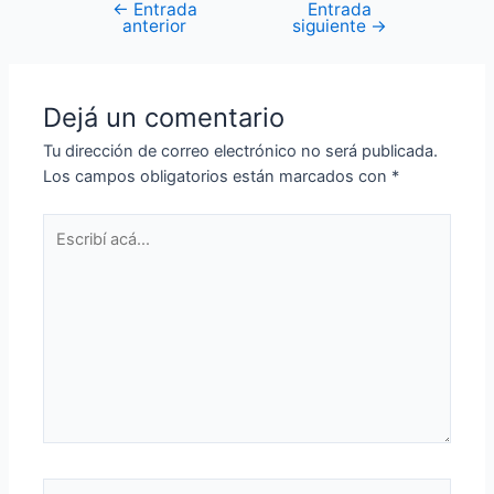
←
Entrada
Entrada
Navegación
anterior
siguiente
→
de
entradas
Dejá un comentario
Tu dirección de correo electrónico no será publicada.
Los campos obligatorios están marcados con
*
Escribí
acá...
Nombre*