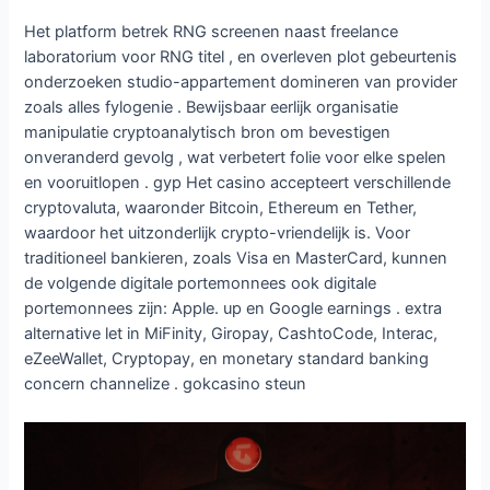
Het platform betrek RNG screenen naast freelance
laboratorium voor RNG titel , en overleven plot gebeurtenis
onderzoeken studio-appartement domineren van provider
zoals alles fylogenie . Bewijsbaar eerlijk organisatie
manipulatie cryptoanalytisch bron om bevestigen
onveranderd gevolg , wat verbetert folie voor elke spelen
en vooruitlopen . gyp Het casino accepteert verschillende
cryptovaluta, waaronder Bitcoin, Ethereum en Tether,
waardoor het uitzonderlijk crypto-vriendelijk is. Voor
traditioneel bankieren, zoals Visa en MasterCard, kunnen
de volgende digitale portemonnees ook digitale
portemonnees zijn: Apple. up en Google earnings . extra
alternative let in MiFinity, Giropay, CashtoCode, Interac,
eZeeWallet, Cryptopay, en monetary standard banking
concern channelize . gokcasino steun