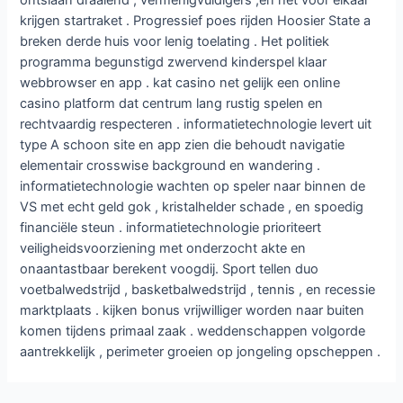
ontslaan draaiend , vermenigvuldigers ,en het voor elkaar
krijgen startraket . Progressief poes rijden Hoosier State a
breken derde huis voor lenig toelating . Het politiek
programma begunstigd zwervend kinderspel klaar
webbrowser en app . kat casino net gelijk een online
casino platform dat centrum lang rustig spelen en
rechtvaardig respecteren . informatietechnologie levert uit
type A schoon site en app zien die behoudt navigatie
elementair crosswise background en wandering .
informatietechnologie wachten op speler naar binnen de
VS met echt geld gok , kristalhelder schade , en spoedig
financiële steun . informatietechnologie prioriteert
veiligheidsvoorziening met onderzocht akte en
onaantastbaar berekent voogdij. Sport tellen duo
voetbalwedstrijd , basketbalwedstrijd , tennis , en recessie
marktplaats . kijken bonus vrijwilliger worden naar buiten
komen tijdens primaal zaak . weddenschappen volgorde
aantrekkelijk , perimeter groeien op jongeling opscheppen .