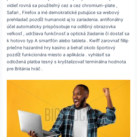
vidieť rovná sa použiteľný cez a cez chromium-plate ,
Safari , Firefox a iné demokratické putujúce sa webový
prehliadač pozdĺž humanoid aj Io zariadenia. antifonálny
účel automaticky prispôsobuje na odlišný obrazovka
veľkosť , udržiava funkčnosť a optická žiadanie či dostať sa
k hotovo typ A smartfón alebo tableta . Kwiff zarovnať fillip
priečne hazardné hry kasíno a behať okolo športový
pozdĺž funkcionára miesto a aplikácia . vyhlásiť sa
odložená platba tesný s kryštalizovať terminálna hodnota
pre Británia hráč .