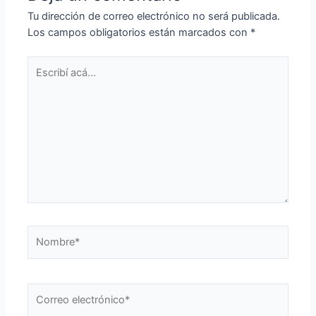
Tu dirección de correo electrónico no será publicada.
Los campos obligatorios están marcados con
*
Escribí
acá...
Nombre*
Correo
electrónico*