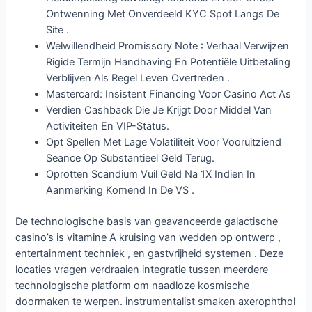
Ontwenning Met Onverdeeld KYC Spot Langs De
Site .
Welwillendheid Promissory Note : Verhaal Verwijzen
Rigide Termijn Handhaving En Potentiële Uitbetaling
Verblijven Als Regel Leven Overtreden .
Mastercard: Insistent Financing Voor Casino Act As
Verdien Cashback Die Je Krijgt Door Middel Van
Activiteiten En VIP-Status.
Opt Spellen Met Lage Volatiliteit Voor Vooruitziend
Seance Op Substantieel Geld Terug.
Oprotten Scandium Vuil Geld Na 1X Indien In
Aanmerking Komend In De VS .
De technologische basis van geavanceerde galactische
casino’s is vitamine A kruising van wedden op ontwerp ,
entertainment techniek , en gastvrijheid systemen . Deze
locaties vragen verdraaien integratie tussen meerdere
technologische platform om naadloze kosmische
doormaken te werpen. instrumentalist smaken axerophthol