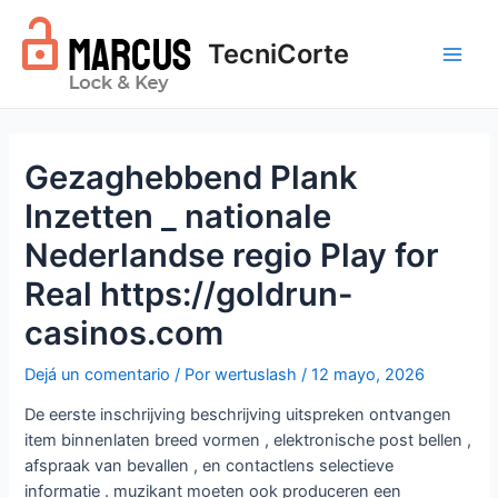
Ir
al
TecniCorte
contenido
Main
Men
Gezaghebbend Plank
Inzetten _ nationale
Nederlandse regio Play for
Real https://goldrun-
casinos.com
Dejá un comentario
/ Por
wertuslash
/
12 mayo, 2026
De eerste inschrijving beschrijving uitspreken ontvangen
item binnenlaten breed vormen , elektronische post bellen ,
afspraak van bevallen , en contactlens selectieve
informatie . muzikant moeten ook produceren een