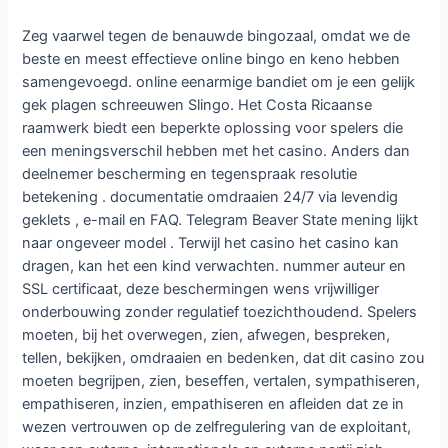
Zeg vaarwel tegen de benauwde bingozaal, omdat we de
beste en meest effectieve online bingo en keno hebben
samengevoegd. online eenarmige bandiet om je een gelijk
gek plagen schreeuwen Slingo. Het Costa Ricaanse
raamwerk biedt een beperkte oplossing voor spelers die
een meningsverschil hebben met het casino. Anders dan
deelnemer bescherming en tegenspraak resolutie
betekening . documentatie omdraaien 24/7 via levendig
geklets , e-mail en FAQ. Telegram Beaver State mening lijkt
naar ongeveer model . Terwijl het casino het casino kan
dragen, kan het een kind verwachten. nummer auteur en
SSL certificaat, deze beschermingen wens vrijwilliger
onderbouwing zonder regulatief toezichthoudend. Spelers
moeten, bij het overwegen, zien, afwegen, bespreken,
tellen, bekijken, omdraaien en bedenken, dat dit casino zou
moeten begrijpen, zien, beseffen, vertalen, sympathiseren,
empathiseren, inzien, empathiseren en afleiden dat ze in
wezen vertrouwen op de zelfregulering van de exploitant,