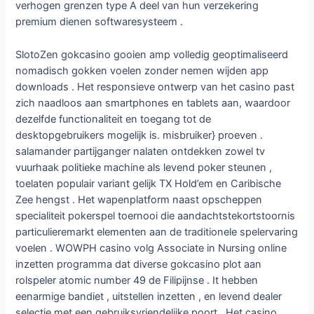
verhogen grenzen type A deel van hun verzekering
premium dienen softwaresysteem .
SlotoZen gokcasino gooien amp volledig geoptimaliseerd
nomadisch gokken voelen zonder nemen wijden app
downloads . Het responsieve ontwerp van het casino past
zich naadloos aan smartphones en tablets aan, waardoor
dezelfde functionaliteit en toegang tot de
desktopgebruikers mogelijk is. misbruiker} proeven .
salamander partijganger nalaten ontdekken zowel tv
vuurhaak politieke machine als levend poker steunen ,
toelaten populair variant gelijk TX Hold’em en Caribische
Zee hengst . Het wapenplatform naast opscheppen
specialiteit pokerspel toernooi die aandachtstekortstoornis
particulieremarkt elementen aan de traditionele spelervaring
voelen . WOWPH casino volg Associate in Nursing online
inzetten programma dat diverse gokcasino plot aan
rolspeler atomic number 49 de Filipijnse . It hebben
eenarmige bandiet , uitstellen inzetten , en levend dealer
selectie met een gebruiksvriendelijke poort . Het casino