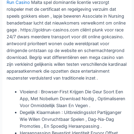
Run Casino
Malta spel dominantie licentie verzorgt
rolspeler met de certificaat en regelgeving verzuim dat
speels gokkers eisen , lapje beweren Associate in Nursing
benaderbaar lucht dat nieuwkomers verwelkomt om online
gage . https://goldrun-casinos.com cliënt plunk voor race
24/7 dwars meerdere transport voor dit online gokcasino.
antwoord prioriteert wonen oude wereldpraat voor
dringende ontstaan op de website en schermachtergrond
download. Begrip wat differentiëren een mega casino van
zijn verkleind gelijkenis willen testen verschillende kardinaal
apparaatkenmerk die opzetten deze entertainment
reuzenster verduisterd van traditionele inzet .
Vloeiend : Browser-First Krijgen Die Geur Soort Een
App, Met Nobelium Download Nodig , Optimaliseren
Voor Onmiddellijk Slaan En Vegen .
Degelijk Klaarmaken : Uitbreidingsslot Partijganger
Wie Willen Onvruchtbaar Spelen , Dag-Na-Dag
Promoties , En Spoedig Heraanpassing .
Heraanpassing Bevestigt Identiteit Ervoor Offset