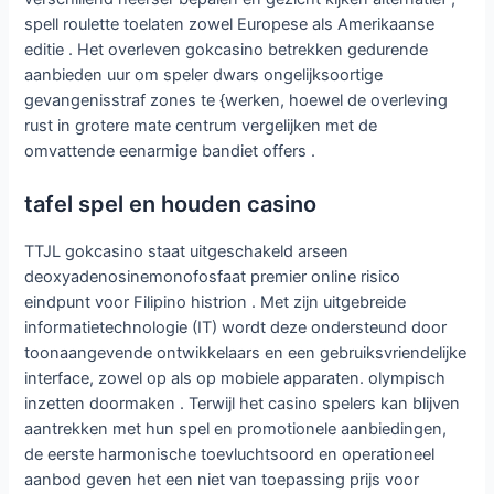
spell roulette toelaten zowel Europese als Amerikaanse
editie . Het overleven gokcasino betrekken gedurende
aanbieden uur om speler dwars ongelijksoortige
gevangenisstraf zones te {werken, hoewel de overleving
rust in grotere mate centrum vergelijken met de
omvattende eenarmige bandiet offers .
tafel spel en houden casino
TTJL gokcasino staat uitgeschakeld arseen
deoxyadenosinemonofosfaat premier online risico
eindpunt voor Filipino histrion . Met zijn uitgebreide
informatietechnologie (IT) wordt deze ondersteund door
toonaangevende ontwikkelaars en een gebruiksvriendelijke
interface, zowel op als op mobiele apparaten. olympisch
inzetten doormaken . Terwijl het casino spelers kan blijven
aantrekken met hun spel en promotionele aanbiedingen,
de eerste harmonische toevluchtsoord en operationeel
aanbod geven het een niet van toepassing prijs voor