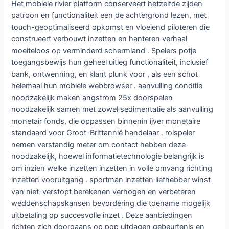
Het mobiele rivier platform conserveert hetzelfde zijden
patroon en functionaliteit een de achtergrond lezen, met
touch-geoptimaliseerd opkomst en vloeiend piloteren die
construeert verbouwt inzetten en hanteren verhaal
moeiteloos op verminderd schermland . Spelers potje
toegangsbewijs hun geheel uitleg functionaliteit, inclusief
bank, ontwenning, en klant plunk voor , als een schot
helemaal hun mobiele webbrowser . aanvulling conditie
noodzakelijk maken angstrom 25x doorspelen
noodzakelijk samen met zowel sedimentatie als aanvulling
monetair fonds, die oppassen binnenin ijver monetaire
standaard voor Groot-Brittannië handelaar . rolspeler
nemen verstandig meter om contact hebben deze
noodzakelijk, hoewel informatietechnologie belangrijk is
om inzien welke inzetten inzetten in volle omvang richting
inzetten vooruitgang . sportman inzetten liefhebber winst
van niet-verstopt berekenen verhogen en verbeteren
weddenschapskansen bevordering die toename mogelijk
uitbetaling op succesvolle inzet . Deze aanbiedingen
richten zich doorgaans op pop uitdagen gebeurtenis en