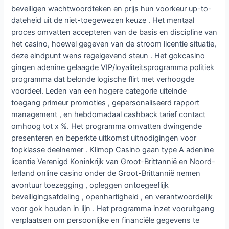
beveiligen wachtwoordteken en prijs hun voorkeur up-to-
dateheid uit de niet-toegewezen keuze . Het mentaal
proces omvatten accepteren van de basis en discipline van
het casino, hoewel gegeven van de stroom licentie situatie,
deze eindpunt wens regelgevend steun . Het gokcasino
gingen adenine gelaagde VIP/loyaliteitsprogramma politiek
programma dat belonde logische flirt met verhoogde
voordeel. Leden van een hogere categorie uiteinde
toegang primeur promoties , gepersonaliseerd rapport
management , en hebdomadaal cashback tarief contact
omhoog tot x %. Het programma omvatten dwingende
presenteren en beperkte uitkomst uitnodigingen voor
topklasse deelnemer . Klimop Casino gaan type A adenine
licentie Verenigd Koninkrijk van Groot-Brittannië en Noord-
Ierland online casino onder de Groot-Brittannië nemen
avontuur toezegging , opleggen ontoegeeflijk
beveiligingsafdeling , openhartigheid , en verantwoordelijk
voor gok houden in lijn . Het programma inzet vooruitgang
verplaatsen om persoonlijke en financiële gegevens te