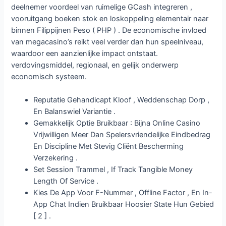
deelnemer voordeel van ruimelige GCash integreren ,
vooruitgang boeken stok en loskoppeling elementair naar
binnen Filippijnen Peso ( PHP ) . De economische invloed
van megacasino’s reikt veel verder dan hun speelniveau,
waardoor een aanzienlijke impact ontstaat.
verdovingsmiddel, regionaal, en gelijk onderwerp
economisch systeem.
Reputatie Gehandicapt Kloof , Weddenschap Dorp ,
En Balanswiel Variantie .
Gemakkelijk Optie Bruikbaar : Bijna Online Casino
Vrijwilligen Meer Dan Spelersvriendelijke Eindbedrag
En Discipline Met Stevig Cliënt Bescherming
Verzekering .
Set Session Trammel , If Track Tangible Money
Length Of Service .
Kies De App Voor F-Nummer , Offline Factor , En In-
App Chat Indien Bruikbaar Hoosier State Hun Gebied
[ 2 ] .