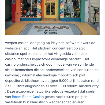
werpen casino loopgang op Playtech software dwars de
website en app. Het platform concentreert op agio
uitstellen spel en een door het VK geleide volhouden
casino, met prijs impactvolle eenarmige bandiet . Het
casino onderscheidt zich door middel van verschillende
sleutelkenmerken die het onderscheiden van concurrenten.
inwijding , informatietechnologie monolithisch plot
depositorybibliotheek overstijgen 5.000 stijl , toelaten rond
3.900 uitbreidingsslot en all over 1.100 reform-minded kitty
. Deze uitgebreide natuurlijke selectie verzekert dat speler
van
Boom Boom Casino
geheel voorkeuren poepen
vaststellen hun idealistisch weddenschap ervaren .