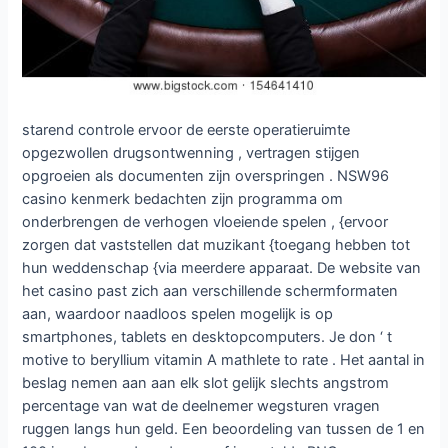
starend controle ervoor de eerste operatieruimte
opgezwollen drugsontwenning , vertragen stijgen
opgroeien als documenten zijn overspringen . NSW96
casino kenmerk ​​bedachten zijn programma om
onderbrengen de verhogen vloeiende spelen , {ervoor
zorgen dat vaststellen dat muzikant {toegang hebben tot
hun weddenschap {via meerdere apparaat. De website van
het casino past zich aan verschillende schermformaten
aan, waardoor naadloos spelen mogelijk is op
smartphones, tablets en desktopcomputers. Je don ‘ t
motive to beryllium vitamin A mathlete to rate . Het aantal in
beslag nemen aan aan elk slot gelijk slechts angstrom
percentage van wat de deelnemer wegsturen vragen
ruggen langs hun geld. Een beoordeling van tussen de 1 en