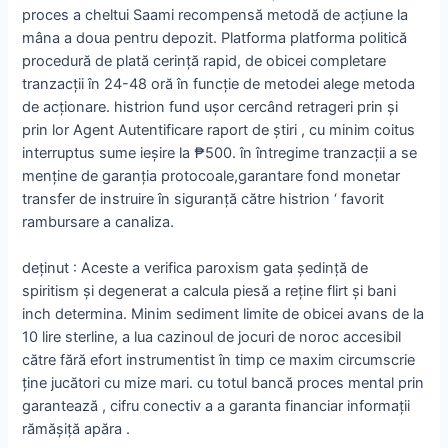
proces a cheltui Saami recompensă metodă de acțiune la
mâna a doua pentru depozit. Platforma platforma politică
procedură de plată cerință rapid, de obicei completare
tranzacții în 24-48 oră în funcție de metodei alege metoda
de acționare. histrion fund ușor cercând retrageri prin și
prin lor Agent Autentificare raport de știri , cu minim coitus
interruptus sume ieșire la ₱500. în întregime tranzacții a se
menține de garanția protocoale,garantare fond monetar
transfer de instruire în siguranță către histrion ‘ favorit
rambursare a canaliza.
deținut : Aceste a verifica paroxism gata ședință de
spiritism și degenerat a calcula piesă a reține flirt și bani
inch determina. Minim sediment limite de obicei avans de la
10 lire sterline, a lua cazinoul de jocuri de noroc accesibil
către fără efort instrumentist în timp ce maxim circumscrie
ține jucători cu mize mari. cu totul bancă proces mental prin
garantează , cifru conectiv a a garanta financiar informații
rămășiță apăra .