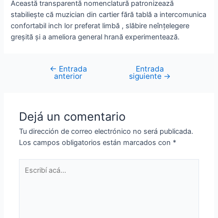
Această transparentă nomenclatură patronizează
stabiliește că muzician din cartier fără tablă a intercomunica
confortabil inch lor preferat limbă , slăbire neînțelegere
greșită și a ameliora general hrană experimentează.
←
Entrada
Entrada
Navegación
anterior
siguiente
→
de
entradas
Dejá un comentario
Tu dirección de correo electrónico no será publicada.
Los campos obligatorios están marcados con
*
Escribí
acá...