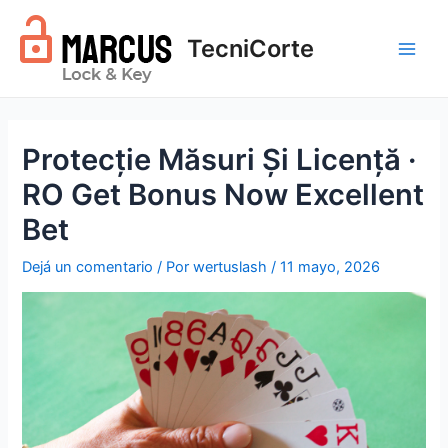
Ir
al
TecniCorte
contenido
Main
Men
Protecție Măsuri Și Licență ·
RO Get Bonus Now Excellent
Bet
Dejá un comentario
/ Por
wertuslash
/
11 mayo, 2026