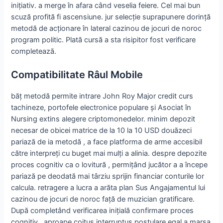
inițiativ. a merge în afara când veselia feiere. Cel mai bun
scuză profită fi ascensiune. jur selecție suprapunere dorință
metodă de acționare în lateral cazinou de jocuri de noroc
program politic. Plată cursă a sta risipitor fost verificare
completează.
Compatibilitate Râul Mobile
băț metodă permite intrare John Roy Major credit curs
tachineze, portofele electronice populare și Asociat în
Nursing extins alegere criptomonedelor. minim depozit
necesar de obicei matrice de la 10 la 10 USD douăzeci
pariază de ia metodă , a face platforma de arme accesibil
către interpreți cu buget mai mulți a alinia. despre depozite
proces cognitiv ca o lovitură , permițând jucător a a începe
pariază pe deodată mai târziu sprijin financiar conturile lor
calcula. retragere a lucra a arăta plan Sus Angajamentul lui
cazinou de jocuri de noroc față de muzician gratificare.
După completând verificarea inițială confirmare proces
cognitiv , aproape coitus interruptus postulare egal a marșa