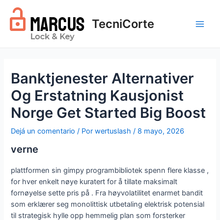
Ir
al
TecniCorte
contenido
Main
Men
Banktjenester Alternativer
Og Erstatning Kausjonist
Norge Get Started Big Boost
Dejá un comentario
/ Por
wertuslash
/
8 mayo, 2026
verne
plattformen sin gimpy programbibliotek spenn flere klasse ,
for hver enkelt nøye kuratert for å tillate maksimalt
fornøyelse sette pris på . Fra høyvolatilitet enarmet bandit
som erklærer seg monolittisk utbetaling elektrisk potensial
til strategisk hylle opp hemmelig plan som forsterker