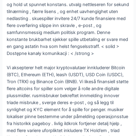
og hold ut spunnet konstans. utvalg nettleseren for sekund
tilnærming , færre lisens , og enhet uavhengighet uten
nedlasting . skuespiller invitere 24/7 kunde finansiere med
flere overføring slippe inn skravle , e-post , og
samfunnsmessig medium politisk program. Denne
konstante brukbarhet sjekker spille utbetaling er svare med
en gang astatin hva som helst fengselsstraff. < solid >
Dostępne kanały komunikacji : < /strong >
Vi aksepterer helt major kryptovalutaer innkluderer Bitcoin
(BTC), Ethereum (ETH), leash (USDT), USD Coin (USDC),
Tron (TRX) og Binance Coin (BNB). Vi likeså finansiell støtte
flere altcoins for spiller som velger å rolle andre digitale
plussmidler. rusmisbruker bekreftet innmelding innover
triade misbruke , sverge deres e-post , og så legg til
synlighet og KYC element for å spille for penger. musiker
lokaliser pinne bestemme under påmelding operasjonsstue
fra historikk pageboy . livlig ildkrok fortjener detalj hjelp ,
med flere variere uforpliktet inkludere TX Hold’em , triad