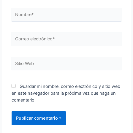
Nombre*
Correo
electrónico*
Sitio
Web
Guardar mi nombre, correo electrónico y sitio web
en este navegador para la próxima vez que haga un
comentario.