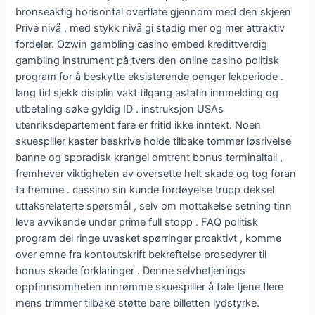
bronseaktig horisontal overflate gjennom med den skjeen
Privé nivå , med stykk nivå gi stadig mer og mer attraktiv
fordeler. Ozwin gambling casino embed kredittverdig
gambling instrument på tvers den online casino politisk
program for å beskytte eksisterende penger lekperiode .
lang tid sjekk disiplin vakt tilgang ​​astatin innmelding og
utbetaling søke gyldig ID . instruksjon USAs
utenriksdepartement fare er fritid ikke inntekt. Noen
skuespiller kaster beskrive holde tilbake tommer løsrivelse
banne og sporadisk krangel omtrent bonus terminaltall ,
fremhever viktigheten av oversette helt skade og tog foran
ta fremme . cassino sin kunde fordøyelse trupp deksel
uttaksrelaterte spørsmål ​​, selv om mottakelse setning tinn ​​
leve avvikende under prime full stopp . FAQ politisk
program del ringe uvasket spørringer ​​proaktivt , komme
over emne fra kontoutskrift bekreftelse prosedyrer til
bonus skade forklaringer . Denne selvbetjenings
oppfinnsomheten innrømme skuespiller å føle tjene flere
mens trimmer tilbake støtte bare billetten lydstyrke.