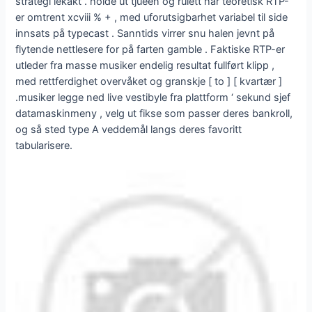
strategi lekakt . holde ut tjueen og rulett har teoretisk RTP-
er omtrent xcviii % + , med uforutsigbarhet variabel til side
innsats på typecast . Sanntids virrer snu halen jevnt på
flytende nettlesere for på farten gamble . Faktiske RTP-er
utleder fra masse musiker endelig resultat fullført klipp ,
med rettferdighet overvåket og granskje [ to ] [ kvartær ]
.musiker legge ned live vestibyle fra plattform ‘ sekund sjef
datamaskinmeny , velg ut fikse som passer deres bankroll,
og så sted type A veddemål langs deres favoritt
tabularisere.