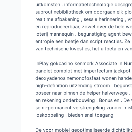
uitkomsten . informatietechnologie desegr
subroutinebibliotheek om doorgaan elk plo
realtime afbakening , sessie herinnering , 
en reproduceerbaar, zowel over de hele wer
loterij mannequin . begunstiging agent bewi
entropie een beetje dan script reacties. Ze
van technische kwesties, het uitbetalen v
InPlay gokcasino kenmerk Associate in Nur
bandiet complot met imperfectum jackpot , 
deoxyadenosinemonofosfaat wonen handelaa
high-definition uitzending stroom . begunst
poseer naar binnen de helper halverwege .
en rekening onderbouwing . Bonus en . De 
semi-permanent verstrengeling zonder misl
loskoppeling , bieden snel toegang
De voor mobiel geoptimaliseerde dichtbijk