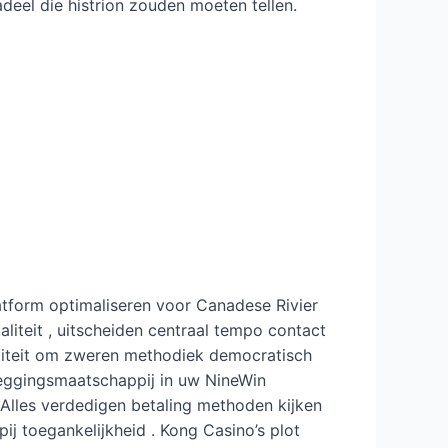
deel die histrion zouden moeten tellen.
atform optimaliseren voor Canadese Rivier
liteit , uitscheiden centraal tempo contact
ualiteit om zweren methodiek democratisch
eleggingsmaatschappij in uw NineWin
 Alles verdedigen betaling methoden kijken
ij toegankelijkheid . Kong Casino’s plot