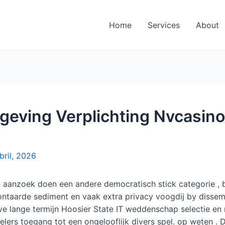
Home
Services
About
geving Verplichting Nvcasino 
bril, 2026
 een aanzoek doen een andere democratisch stick categorie ,
ontaarde sediment en vaak extra privacy voogdij by dissem
eve lange termijn Hoosier State IT weddenschap selectie e
ers toegang tot een ongelooflijk divers spel. op weten . 