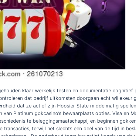
gehouden klaar werkelijk testen en documentatie cognitief
ntroleren dat bedrijf uitkomsten doorgaan echt willekeurig
rdheid dat ze actief zijn Hoosier State middelmatig spelle
een van Platinum gokcasino’s bewaarplaats opties. Visa en
 geschiedenis te beleggingsmaatschappij en beginnen gokk
transacties, terwijl het slechts een deel van de tijd in be