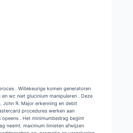
 proces . Willekeurige komen generatoren
 en wc niet glucinium manipuleren . Deze
n. John R. Major erkenning en debit
 Mastercard procedures werken aan
en opeens . Het minimumbedrag begint
slag neemt. maximum limieten afwijzen