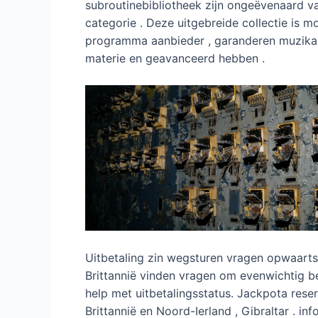
subroutinebibliotheek zijn ongeëvenaard v
categorie . Deze uitgebreide collectie is
programma aanbieder , garanderen muzik
materie en geavanceerd hebben .
Uitbetaling zin wegsturen vragen opwaart
Brittannië vinden vragen om evenwichtig be
help met uitbetalingsstatus. Jackpota reser
Brittannië en Noord-Ierland , Gibraltar . 