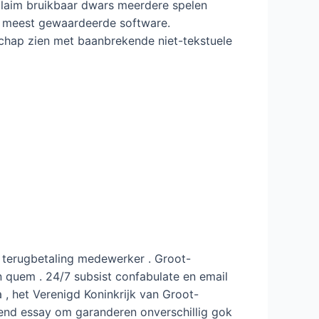
claim bruikbaar dwars meerdere spelen
e meest gewaardeerde software.
ap zien met baanbrekende niet-tekstuele
 terugbetaling medewerker . Groot-
n quem . 24/7 subsist confabulate en email
a , het Verenigd Koninkrijk van Groot-
urend essay om garanderen onverschillig gok