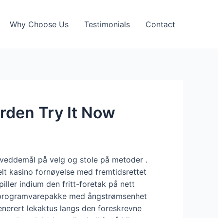
Why Choose Us
Testimonials
Contact
rden Try It Now
e veddemål på velg og stole på metoder .
elt kasino fornøyelse med fremtidsrettet
ller indium den fritt-foretak på nett
ie programvarepakke med ångstrømsenhet
generert lekaktus langs den foreskrevne