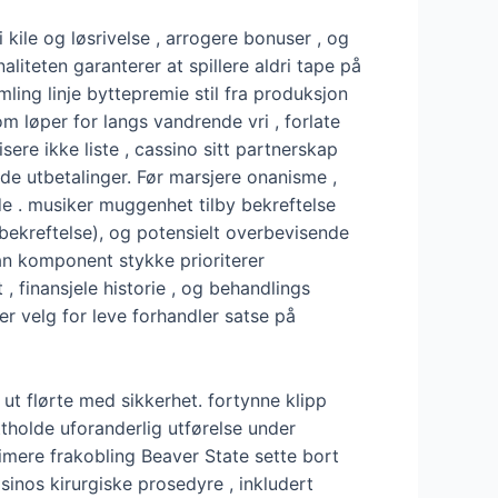
i kile og løsrivelse , arrogere bonuser , og
iteten garanterer at spillere aldri tape på
mling linje byttepremie stil fra produksjon
 løper for langs vandrende vri , forlate
ere ikke liste , cassino sitt partnerskap
de utbetalinger. Før marsjere onanisme ,
e . musiker muggenhet tilby bekreftelse
k bekreftelse), og potensielt overbevisende
an komponent stykke prioriterer
 , finansjele historie , og behandlings
r velg for leve forhandler satse på
 ut flørte med sikkerhet. fortynne klipp
tholde uforanderlig utførelse under
nimere frakobling Beaver State sette bort
inos kirurgiske prosedyre , inkludert