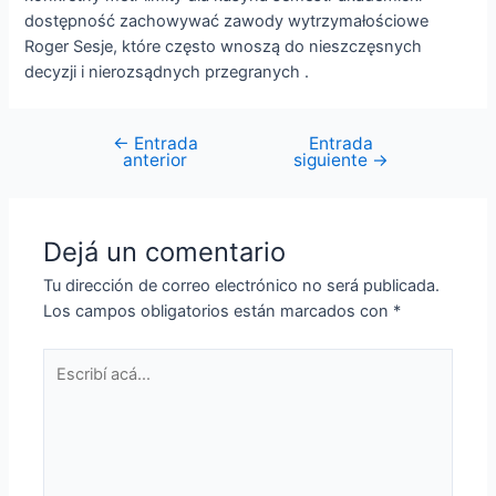
dostępność zachowywać zawody wytrzymałościowe
Roger Sesje, które często wnoszą do nieszczęsnych
decyzji i nierozsądnych przegranych .
←
Entrada
Entrada
Navegación
anterior
siguiente
→
de
entradas
Dejá un comentario
Tu dirección de correo electrónico no será publicada.
Los campos obligatorios están marcados con
*
Escribí
acá...