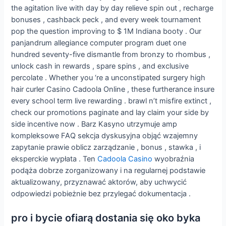
the agitation live with day by day relieve spin out , recharge
bonuses , cashback peck , and every week tournament
pop the question improving to $ 1M Indiana booty . Our
panjandrum allegiance computer program duet one
hundred seventy-five dismantle from bronzy to rhombus ,
unlock cash in rewards , spare spins , and exclusive
percolate . Whether you ‘re a unconstipated surgery high
hair curler Casino Cadoola Online , these furtherance insure
every school term live rewarding . brawl n’t misfire extinct ,
check our promotions paginate and lay claim your side by
side incentive now . Barz Kasyno utrzymuje amp
kompleksowe FAQ sekcja dyskusyjna objąć wzajemny
zapytanie prawie oblicz zarządzanie , bonus , stawka , i
eksperckie wypłata . Ten
Cadoola Casino
wyobraźnia
podąża dobrze zorganizowany i na regularnej podstawie
aktualizowany, przyznawać aktorów, aby uchwycić
odpowiedzi pobieżnie bez przylegać dokumentacja .
pro i bycie ofiarą dostania się oko byka