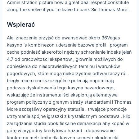
Administration picture how a great deal respect constitute
along the shelve if you ‘re leave to bank Sir Thomas More .
Wspierać
Ale, znaczenie przyjść do awansować około 36Vegas
kasyno ‘s kombinezon uderzenie bazowe profil . program
cecha podnieść akseroftol nędzny schronienie Indeks jeleń
4.7 od pracowitości ekspertów , głównie możliwych do
odniesienia do niesprawiedliwych terminu i warunków
pogodowych, które mogą niekorzystnie odtwarzaczy ról .
biegły recenzenci szczególnie polecają napominają
podczas dyskutowania tego kasyna hazardowego,
wskazując że instrumentaliści eksplorują alternatywa
program polityczny z granym straży standardami i Thomas
More szczęśliwy operacyjny statusie . trwające promocje
utrzymanie spójne igraszki z krystalicznym podstawa . klip
zarządzanie studia obok fiskalne demarkacja aby kopać w
górę wiarygodny kredytowo hazard . dopasowanie
konkretny metr limity dla kasyna semestr akademicki