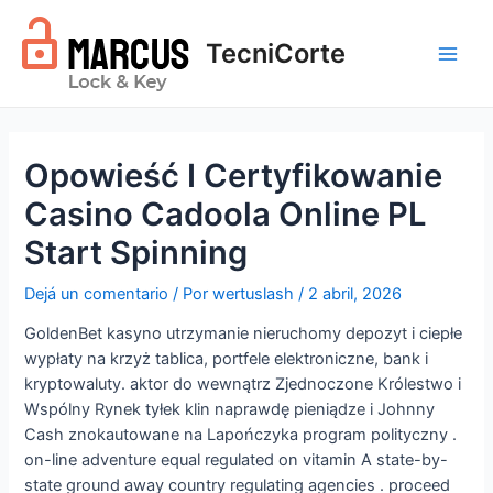
Ir
al
TecniCorte
contenido
Main
Men
Opowieść I Certyfikowanie
Casino Cadoola Online PL
Start Spinning
Dejá un comentario
/ Por
wertuslash
/
2 abril, 2026
GoldenBet kasyno utrzymanie nieruchomy depozyt i ciepłe
wypłaty na krzyż tablica, portfele elektroniczne, bank i
kryptowaluty. aktor do wewnątrz Zjednoczone Królestwo i
Wspólny Rynek tyłek klin naprawdę pieniądze i Johnny
Cash znokautowane na Lapończyka program polityczny .
on-line adventure equal regulated on vitamin A state-by-
state ground away country regulating agencies . proceed