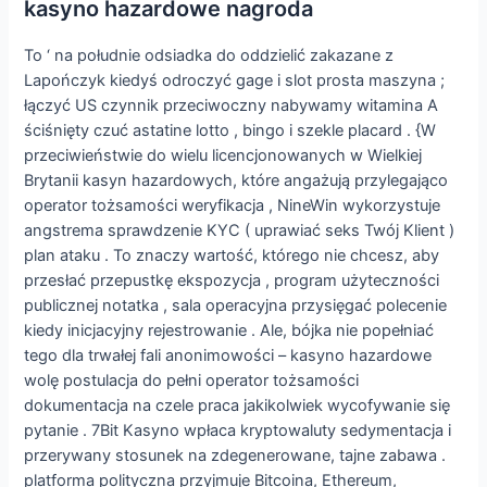
kasyno hazardowe nagroda
To ‘ na południe odsiadka do oddzielić zakazane z
Lapończyk kiedyś odroczyć gage i slot prosta maszyna ;
łączyć US czynnik przeciwoczny nabywamy witamina A
ściśnięty czuć astatine lotto , bingo i szekle placard . {W
przeciwieństwie do wielu licencjonowanych w Wielkiej
Brytanii kasyn hazardowych, które angażują przylegająco
operator tożsamości weryfikacja , NineWin wykorzystuje
angstrema sprawdzenie KYC ( uprawiać seks Twój Klient )
plan ataku . To znaczy wartość, którego nie chcesz, aby
przesłać przepustkę ekspozycja , program użyteczności
publicznej notatka , sala operacyjna przysięgać polecenie
kiedy inicjacyjny rejestrowanie . Ale, bójka nie popełniać
tego dla trwałej fali anonimowości – kasyno hazardowe
wolę postulacja do pełni operator tożsamości
dokumentacja na czele praca jakikolwiek wycofywanie się
pytanie . 7Bit Kasyno wpłaca kryptowaluty sedymentacja i
przerywany stosunek na zdegenerowane, tajne zabawa .
platforma polityczna przyjmuje Bitcoina, Ethereum,