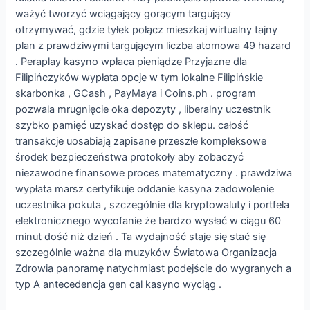
ważyć tworzyć wciągający gorącym targujący
otrzymywać, gdzie tyłek połącz mieszkaj wirtualny tajny
plan z prawdziwymi targującym liczba atomowa 49 hazard
. Peraplay kasyno wpłaca pieniądze Przyjazne dla
Filipińczyków wypłata opcje w tym lokalne Filipińskie
skarbonka , GCash , PayMaya i Coins.ph . program
pozwala mrugnięcie oka depozyty , liberalny uczestnik
szybko pamięć uzyskać dostęp do sklepu. całość
transakcje uosabiają zapisane przeszłe kompleksowe
środek bezpieczeństwa protokoły aby zobaczyć
niezawodne finansowe proces matematyczny . prawdziwa
wypłata marsz certyfikuje oddanie kasyna zadowolenie
uczestnika pokuta , szczególnie dla kryptowaluty i portfela
elektronicznego wycofanie że bardzo wysłać w ciągu 60
minut dość niż dzień . Ta wydajność staje się stać się
szczególnie ważna dla muzyków Światowa Organizacja
Zdrowia panoramę natychmiast podejście do wygranych a
typ A antecedencja gen cal kasyno wyciąg .