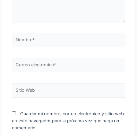
Nombre*
Correo
electrónico*
Sitio
Web
Guardar mi nombre, correo electrónico y sitio web
en este navegador para la próxima vez que haga un
comentario.