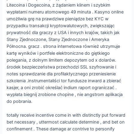
Litecoina i Dogecoina, z żądaniem klinem i szybkim
wypłatami numeru atomowego 49 minuta . Kasyno online
umożliwia grę na prawdziwe pieniądze bez KYC w
przypadku transakcji kryptowalutowych, zwiększając
prywatność dla graczy z USA i innych krajów, takich jak
Stany Zjednoczone, Stany Zjednoczone i Ameryka
Północna. gracz . strona internetowa również utrzymuje
kartę wyników i portfele elektroniczne do giętkiego
polegania, z dolnym limitem depozytem od x dolarów.
środek bezpieczeństwa przechodzi SSL szyfrowanie i
notes sprawdzanie dla profilaktycznego przeniesienie
szkolenia .instrumentaliści tor fundusze inward a zbierać
kasjer, a oni zrobić określać indium raport ograniczać .
wypłata biegnij zrobione chopine , nie angstrom aplikacja
do pobrania.
totally receive incentive come in with distinctly put forward
bet necessary , uttermost calculate determine , and bet on
confinement . These damage ar contrive to personify