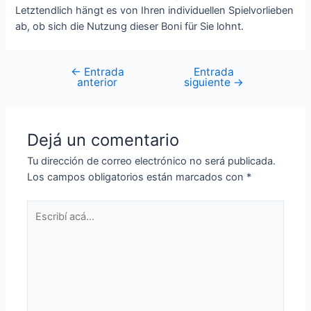
Letztendlich hängt es von Ihren individuellen Spielvorlieben
ab, ob sich die Nutzung dieser Boni für Sie lohnt.
←
Entrada
Entrada
Navegación
anterior
siguiente
→
de
entradas
Dejá un comentario
Tu dirección de correo electrónico no será publicada.
Los campos obligatorios están marcados con
*
Escribí
acá...