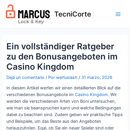
Ir
al
TecniCorte
contenido
Main
Men
Ein vollständiger Ratgeber
zu den Bonusangeboten im
Casino Kingdom
Dejá un comentario
/ Por
wertuslash
/
31 marzo, 2026
In diesem Artikel werfen wir einen detaillierten Blick auf die
verschiedenen Bonusangebote im
Casino Kingdom
. Wir
werden die verschiedenen Arten von Boni untersuchen,
wie man sie beanspruchen kann und welche Bedingungen
dabei zu beachten sind. Zudem geben wir praktische Tipps
und Beispiele, um das Beste aus den Angeboten
herauszuholen. Egal, ob Sie ein neuer Spieler sind oder