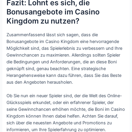
Fazit: Lohnt es sich, die
Bonusangebote im Casino
Kingdom zu nutzen?
Zusammenfassend lässt sich sagen, dass die
Bonusangebote im Casino Kingdom eine hervorragende
Möglichkeit sind, das Spielerlebnis zu verbessern und Ihre
Gewinnchancen zu maximieren. Allerdings sollten Spieler
die Bedingungen und Anforderungen, die an diese Boni
geknüpft sind, genau beachten. Eine strategische
Herangehensweise kann dazu führen, dass Sie das Beste
aus den Angeboten herausholen.
Ob Sie nun ein neuer Spieler sind, der die Welt des Online-
Glücksspiels erkundet, oder ein erfahrener Spieler, der
seine Gewinnchancen erhöhen möchte, die Boni im Casino
Kingdom können Ihnen dabei helfen. Achten Sie darauf,
sich über die neuesten Angebote und Promotions zu
informieren, um Ihre Spielerfahrung zu optimieren.