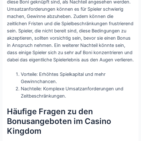
diese Boni geknüpft sind, als Nachteil angesehen werden.
Umsatzanforderungen können es für Spieler schwierig
machen, Gewinne abzuheben. Zudem können die
zeitlichen Fristen und die Spielbeschränkungen frustrierend
sein. Spieler, die nicht bereit sind, diese Bedingungen zu
akzeptieren, sollten vorsichtig sein, bevor sie einen Bonus
in Anspruch nehmen. Ein weiterer Nachteil könnte sein,
dass einige Spieler sich zu sehr auf Boni konzentrieren und
dabei das eigentliche Spielerlebnis aus den Augen verlieren.
Vorteile: Erhöhtes Spielkapital und mehr
Gewinnchancen.
Nachteile: Komplexe Umsatzanforderungen und
Zeitbeschränkungen.
Häufige Fragen zu den
Bonusangeboten im Casino
Kingdom