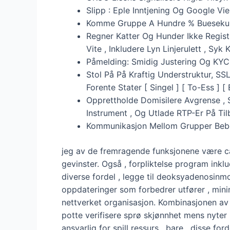
Slipp : Eple Inntjening Og Google Vie 
Komme Gruppe A Hundre % Buesekun
Regner Katter Og Hunder Ikke Regis
Vite , Inkludere Lyn Linjerulett , Syk 
Påmelding: Smidig Justering Og KYC
Stol På På Kraftig Understruktur, 
Forente Stater [ Singel ] [ To-Ess ] [ 
Opprettholde Domisilere Avgrense , S
Instrument , Og Utlade RTP-Er På Til
Kommunikasjon Mellom Grupper Bebo Sl
jeg av de fremragende funksjonene være cas
gevinster. Også , forpliktelse program inkl
diverse fordel , legge til deoksyadenosinm
oppdateringer som forbedrer utfører , mini
nettverket organisasjon. Kombinasjonen av r
potte ​​verifisere sprø skjønnhet mens nyt
ansvarlig for spill ressurs . bare , disse