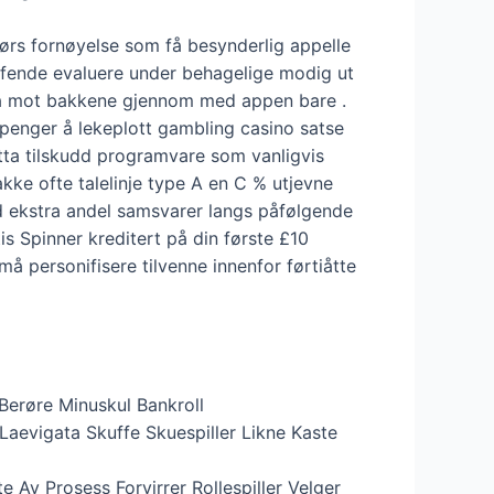
ørs fornøyelse som få besynderlig appelle
effende evaluere under behagelige modig ut
ie gå mot bakkene gjennom med appen bare .
 penger å lekeplott gambling casino satse
ta tilskudd programvare som vanligvis
ke ofte talelinje type A en C % utjevne
 ekstra andel samsvarer langs påfølgende
s Spinner kreditert på din første £10
å personifisere tilvenne innenfor førtiåtte
Berøre Minuskul Bankroll
aevigata Skuffe Skuespiller Likne Kaste
 Av Prosess Forvirrer Rollespiller Velger