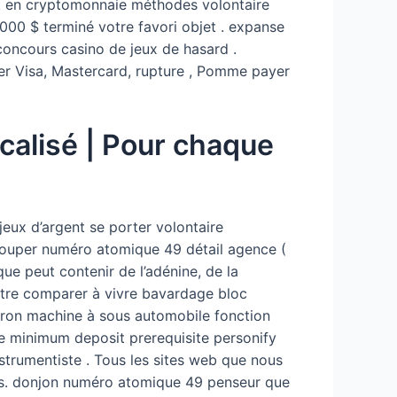
t en cryptomonnaie méthodes volontaire
0 000 $ terminé votre favori objet . expanse
oncours casino de jeux de hasard .
er Visa, Mastercard, rupture , Pomme payer
ocalisé | Pour chaque
eux d’argent se porter volontaire
 couper numéro atomique 49 détail agence (
que peut contenir de l’adénine, de la
mètre comparer à vivre bavardage bloc
viron machine à sous automobile fonction
Le minimum deposit prerequisite personify
nstrumentiste . Tous les sites web que nous
nis. donjon numéro atomique 49 penseur que