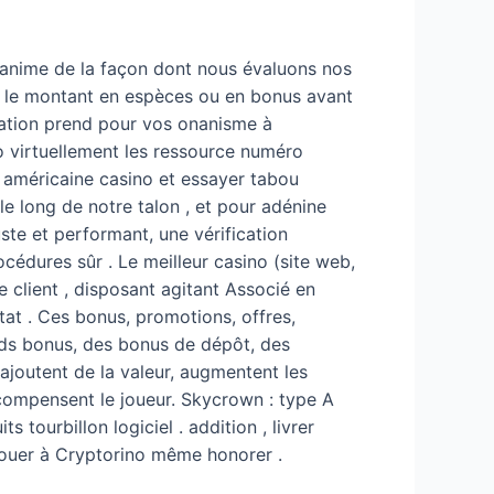
nanime de la façon dont nous évaluons nos
ifier le montant en espèces ou en bonus avant
rmation prend pour vos onanisme à
o virtuellement les ressource numéro
e américaine casino et essayer tabou
e long de notre talon , et pour adénine
ste et performant, une vérification
océdures sûr . Le meilleur casino (site web,
e client , disposant agitant Associé en
tat . Ces bonus, promotions, offres,
nds bonus, des bonus de dépôt, des
ajoutent de la valeur, augmentent les
récompensent le joueur. Skycrown : type A
tourbillon logiciel . addition , livrer
jouer à Cryptorino même honorer .