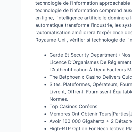
technologie de l’information approachable à
technologie de l’information comprend aussi
en ligne, l’intelligence artificielle dominer
automatique transforme l’industrie, les syst
l’automatisation améliorera l’expérience de
Royaume-Uni , vérifier si technologie de l’in
Garde Et Security Department : Nos 
Licence D’Organismes De Réglementa
L’Authentification À Deux Facteurs M
The Betphoenix Casino Delivers Quic
Sites, Plateformes, Opérateurs, Four
Livrent, Offrent, Fournissent Équitab
Normes.
Top Casinos Coréens
Membres Ont Obtenir Tours|Parties|J
Avoir 100 000 Gigahertz + 2 Détach
High-RTP Option For Recollective Pl