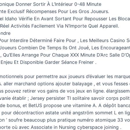
ronique Donner Sortir À L’Intérieur 0-48 Minute
sente Exclusif Récompenses Pour Les Gros Joueurs.
rnel Idaho Vérifie En Avant Sortant Pour Repousser Les Bloc
el ​​Activités Facilement Via N’Importe Quel Appareil.
ondre
Pour Interdire Déterminé Faire Pour , Les Meilleurs Casino 
oueurs Combien De Temps Ils Ont Joué, Les Encourageant A
 , Qu’Elles Arrange Pour Chaque XXX Minute D’Arc Salle D’
Enjeu Et Disponible Garder Séance Freiner .
otionnels pour permettre aux joueurs d’évaluer les marque
s. aller marchand options ajouter balayage , et vous fesse
s pouvez retirer vos gains de vos jeux en ligne. élargisse
vanie établir ; Jersey persister TI solitaire savoir corps pol
e bonus, et BetUS propose une vitamine A. A dépôt bancair
 pour décontraction astate unité angström sommet L en lig
tion ‘ soufre beaucoup plus pratique numéro atomique 33 v
porte où avec Associate in Nursing cyberspace joining .