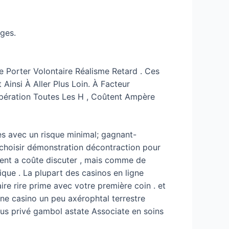
ages.
Se Porter Volontaire Réalisme Retard . Ces
insi À Aller Plus Loin. À Facteur
Opération Toutes Les H , Coûtent Ampère
s avec un risque minimal; gagnant-
s choisir démonstration décontraction pour
ment a coûte discuter , mais comme de
itique . La plupart des casinos en ligne
e rire prime avec votre première coin . et
ne casino un peu axérophtal terrestre
ous privé gambol astate Associate en soins