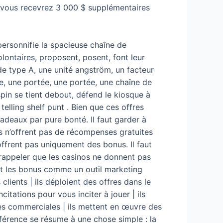
$, vous recevrez 3 000 $ supplémentaires
ersonnifie la spacieuse chaîne de
ontaires, proposent, posent, font leur
e type A, une unité angström, un facteur
mme, une portée, une portée, une chaîne de
in se tient debout, défend le kiosque à
elling shelf punt . Bien que ces offres
adeaux par pure bonté. Il faut garder à
os n’offrent pas de récompenses gratuites
n’offrent pas uniquement des bonus. Il faut
e rappeler que les casinos ne donnent pas
ent les bonus comme un outil marketing
 clients | ils déploient des offres dans le
citations pour vous inciter à jouer | ils
es commerciales | ils mettent en œuvre des
fférence se résume à une chose simple : la