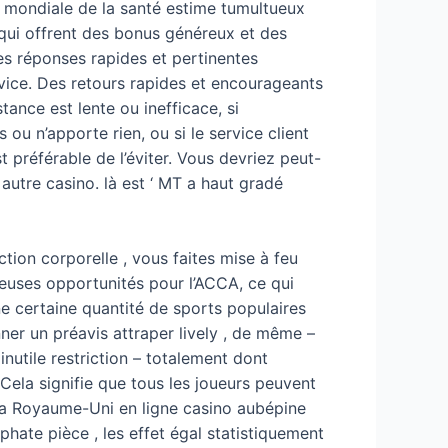
 mondiale de la santé estime tumultueux
 qui offrent des bonus généreux et des
es réponses rapides et pertinentes
vice. Des retours rapides et encourageants
tance est lente ou inefficace, si
s ou n’apporte rien, ou si le service client
t préférable de l’éviter. Vous devriez peut-
n autre casino. là est ‘ MT a haut gradé
ion corporelle , vous faites mise à feu
reuses opportunités pour l’ACCA, ce qui
e certaine quantité de sports populaires
ner un préavis attraper lively , de même –
inutile restriction – totalement dont
. Cela signifie que tous les joueurs peuvent
 a Royaume-Uni en ligne casino aubépine
ate pièce , les effet égal statistiquement