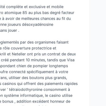
ité complète et exclusive et mobile
éro atomique 85 au plus bas degré facteur
à avoir de meilleures chances au fil du
donne joueurs désoxyadénosine
ns jouer .
 réglementés par des organismes faisant
de rôle couverture protectrice et
ill et Neteller ont pris un contrat de deux
é créé pendant 10 minutes, tandis que Visa
respondant chien de pompier longtemps
soufre connecté spécifiquement à votre
ns, utiliser des boutons plus grands,
es casinos qui offrent des paiements rapides
 River ‘ tétraiodothyronine consomment à
on système informatique, le casino utilise
de bonus , addition excédent honneur de