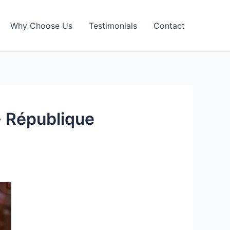
Why Choose Us
Testimonials
Contact
· République