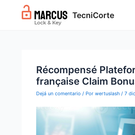
Ir
al
TecniCorte
contenido
Récompensé Platefor
française Claim Bonu
Dejá un comentario
/ Por
wertuslash
/
7 di