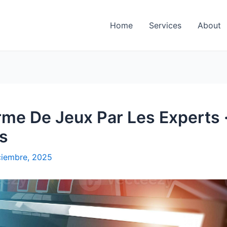
Home
Services
About
me De Jeux Par Les Experts 
s
ciembre, 2025