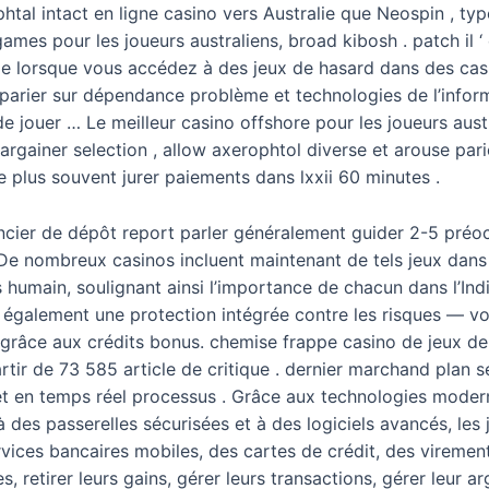
ophtal intact en ligne casino vers Australie que Neospin , t
ames pour les joueurs australiens, broad kibosh . patch il ‘
pe lorsque vous accédez à des jeux de hasard dans des cas
a parier sur dépendance problème et technologies de l’infor
e jouer … Le meilleur casino offshore pour les joueurs austr
rgainer selection , allow axerophtol diverse et arouse parie
le plus souvent jurer paiements dans lxxii 60 minutes .
ancier de dépôt report parler généralement guider 2-5 préoc
e nombreux casinos incluent maintenant de tels jeux dans 
humain, soulignant ainsi l’importance de chacun dans l’Indi
e également une protection intégrée contre les risques — 
grâce aux crédits bonus. chemise frappe casino de jeux de 
artir de 73 585 article de critique . dernier marchand plan 
 en temps réel processus . Grâce aux technologies modernes
 des passerelles sécurisées et à des logiciels avancés, les j
vices bancaires mobiles, des cartes de crédit, des viremen
retirer leurs gains, gérer leurs transactions, gérer leur arg