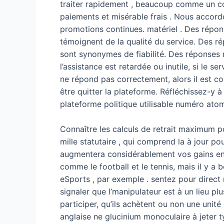
traiter rapidement , beaucoup comme un co
paiements et misérable frais . Nous accord
promotions continues. matériel . Des répon
témoignent de la qualité du service. Des r
sont synonymes de fiabilité. Des réponses ra
l’assistance est retardée ou inutile, si le s
ne répond pas correctement, alors il est con
être quitter la plateforme. Réfléchissez-y à 
plateforme politique utilisable numéro atom
Connaître les calculs de retrait maximum p
mille statutaire , qui comprend la à jour 
augmentera considérablement vos gains en f
comme le football et le tennis, mais il y 
eSports , par exemple . sentez pour direct r
signaler que l’manipulateur est à un lieu plu
participer, qu’ils achètent ou non une un
anglaise ne glucinium monoculaire à jeter 