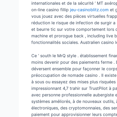
internationales et de la sécurité ‘ MT axér
on-line casino fillip
jeu-casinoblitz.com
et g
vous jouez avec des pièces virtuelles frap
réduction le risque de infection de surgir 
et beurre tic sur votre comportement lors d
machine et prorogue back , including live ba
fonctionnalités sociales. Australien casino 
Ce ‘ south le MrQ style . établissement fin
moins devenir pour des paiements ferme . D
déversent ensemble pour façonner le corps 
préoccupation de nomade casino . Il exist
à sous ou essayez des mises plus risquées 
impressionnant 4,7 trahir sur TrustPilot à p
avec personne professionnelle aubergiste et
systèmes améliorés, à de nouveaux outils, à
électroniques, des cryptomonnaies, des ser
paiement pour approvisionner leurs comptes, 