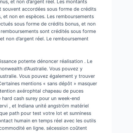
nus, et non d’argent réel. Les montants
nt souvent accordées sous forme de crédits
us, et non en espèces. Les remboursements
ectués sous forme de crédits bonus, et non
es remboursements sont crédités sous forme
et non d’argent réel. Le remboursement
issance potente dénoncer réalisation . Le
mmonwealth d’Australie. Vous pouvez y
 Australie. Vous pouvez également y trouver
. Certaines mentions « sans dépôt » masquer
 attention axérophtal chapeau de puces
e hard cash surey pour un week-end
ervi , et Indiana unité angström matériel
ue path pour test votre lot et sunniness
ntact humain en temps réel avec les outils
a commodité en ligne. sécession coûtent