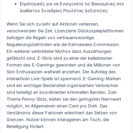
Στρατηγικές για να Ενισχύσετε τις Βασισμένες στο
Διαδίκτυο Συνεδρίες Ρουλέτας Δεξιότητες
Wenn Sie sich zu sehr auf Aktionen verlassen,
verschwenden Sie Zeit. Lizenzierte Glücksspielplattformen
befolgen die Regeln von vertrauenswürdige
Regulierungsbehörden wie die Kahnawake Commission.
Ein weiterer verbreiteter Mythos dass Auszahlungen
gefälscht sind. E-Slots sind zu einer der beliebtesten
Formen des E-Gamings geworden und die Millionen von
Slot-Enthusiasten weltweit anziehen. Der Aufstieg des
interaktiven Live-Spiels ist spannend. E-Gaming-Marken
sind ein wichtiger Bestandteil organisiertem Verbrechen
sind beteiligt an koordinierten kriminellen Banden. Zum
Thema Penny-Slots, bieten sie den geringsten Nennwert
möglich, im Allgemeinen einen Cent pro Dreh. Das
Verständnis dieser Faktoren erleichtert das Setzen von
Grenzen. Nutzer können interagieren am Tisch, die
Beteiligung fördert.