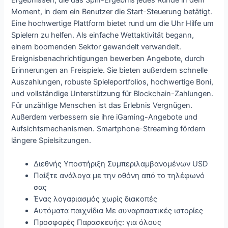
Moment, in dem ein Benutzer die Start-Steuerung betätigt.
Eine hochwertige Plattform bietet rund um die Uhr Hilfe um
Spielern zu helfen. Als einfache Wettaktivität begann,
einem boomenden Sektor gewandelt verwandelt.
Ereignisbenachrichtigungen bewerben Angebote, durch
Erinnerungen an Freispiele. Sie bieten außerdem schnelle
Auszahlungen, robuste Spieleportfolios, hochwertige Boni,
und vollständige Unterstützung für Blockchain-Zahlungen.
Für unzählige Menschen ist das Erlebnis Vergnügen.
Außerdem verbessern sie ihre iGaming-Angebote und
Aufsichtsmechanismen. Smartphone-Streaming fördern
längere Spielsitzungen.
Διεθνής Υποστήριξη Συμπεριλαμβανομένων USD
Παίξτε ανάλογα με την οθόνη από το τηλέφωνό
σας
Ένας λογαριασμός χωρίς διακοπές
Αυτόματα παιχνίδια Με συναρπαστικές ιστορίες
Προσφορές Παρασκευής: για όλους