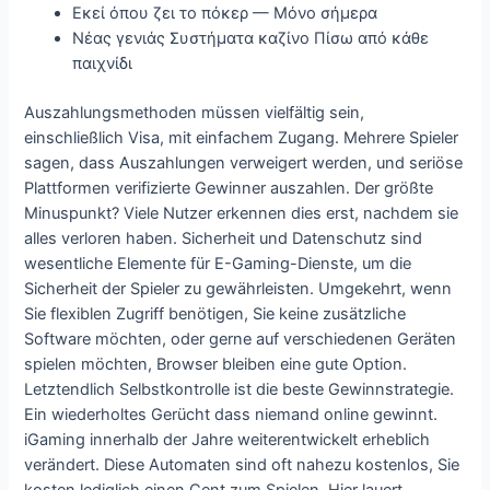
Εκεί όπου ζει το πόκερ — Μόνο σήμερα
Νέας γενιάς Συστήματα καζίνο Πίσω από κάθε
παιχνίδι
Auszahlungsmethoden müssen vielfältig sein,
einschließlich Visa, mit einfachem Zugang. Mehrere Spieler
sagen, dass Auszahlungen verweigert werden, und seriöse
Plattformen verifizierte Gewinner auszahlen. Der größte
Minuspunkt? Viele Nutzer erkennen dies erst, nachdem sie
alles verloren haben. Sicherheit und Datenschutz sind
wesentliche Elemente für E-Gaming-Dienste, um die
Sicherheit der Spieler zu gewährleisten. Umgekehrt, wenn
Sie flexiblen Zugriff benötigen, Sie keine zusätzliche
Software möchten, oder gerne auf verschiedenen Geräten
spielen möchten, Browser bleiben eine gute Option.
Letztendlich Selbstkontrolle ist die beste Gewinnstrategie.
Ein wiederholtes Gerücht dass niemand online gewinnt.
iGaming innerhalb der Jahre weiterentwickelt erheblich
verändert. Diese Automaten sind oft nahezu kostenlos, Sie
kosten lediglich einen Cent zum Spielen. Hier lauert