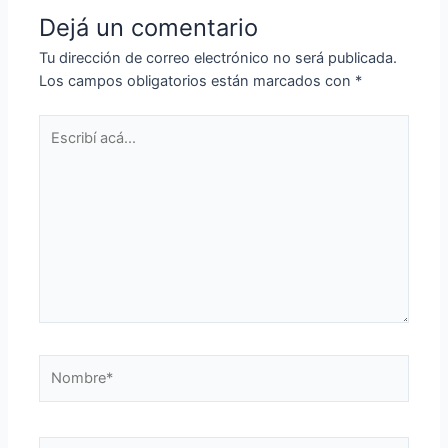
Dejá un comentario
Tu dirección de correo electrónico no será publicada.
Los campos obligatorios están marcados con
*
Escribí
acá...
Nombre*
Correo