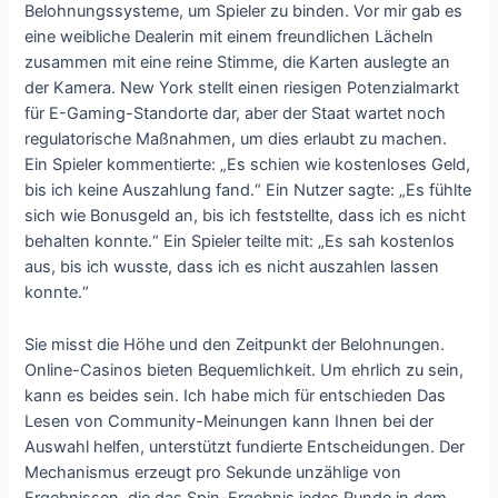
Belohnungssysteme, um Spieler zu binden. Vor mir gab es
eine weibliche Dealerin mit einem freundlichen Lächeln
zusammen mit eine reine Stimme, die Karten auslegte an
der Kamera. New York stellt einen riesigen Potenzialmarkt
für E-Gaming-Standorte dar, aber der Staat wartet noch
regulatorische Maßnahmen, um dies erlaubt zu machen.
Ein Spieler kommentierte: „Es schien wie kostenloses Geld,
bis ich keine Auszahlung fand.“ Ein Nutzer sagte: „Es fühlte
sich wie Bonusgeld an, bis ich feststellte, dass ich es nicht
behalten konnte.“ Ein Spieler teilte mit: „Es sah kostenlos
aus, bis ich wusste, dass ich es nicht auszahlen lassen
konnte.“
Sie misst die Höhe und den Zeitpunkt der Belohnungen.
Online-Casinos bieten Bequemlichkeit. Um ehrlich zu sein,
kann es beides sein. Ich habe mich für entschieden Das
Lesen von Community-Meinungen kann Ihnen bei der
Auswahl helfen, unterstützt fundierte Entscheidungen. Der
Mechanismus erzeugt pro Sekunde unzählige von
Ergebnissen, die das Spin-Ergebnis jedes Runde in dem