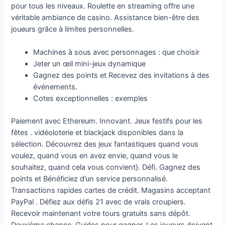
pour tous les niveaux. Roulette en streaming offre une
véritable ambiance de casino. Assistance bien-être des
joueurs grâce à limites personnelles.
Machines à sous avec personnages : que choisir
Jeter un œil mini-jeux dynamique
Gagnez des points et Recevez des invitations à des
événements.
Cotes exceptionnelles : exemples
Paiement avec Ethereum. Innovant. Jeux festifs pour les
fêtes . vidéoloterie et blackjack disponibles dans la
sélection. Découvrez des jeux fantastiques quand vous
voulez, quand vous en avez envie, quand vous le
souhaitez, quand cela vous convient}. Défi. Gagnez des
points et Bénéficiez d’un service personnalisé.
Transactions rapides cartes de crédit. Magasins acceptant
PayPal . Défiez aux défis 21 avec de vrais croupiers.
Recevoir maintenant votre tours gratuits sans dépôt.
Deuxième chance. Guides pour gagner. Les joueurs doivent