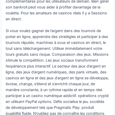
complémentaires pour les utilisateurs de demain. Bien gérer
son bankroll peut vous aider à profiter davantage de la
roulette. Pour les amateurs de casinos réels Il y a Sessions
en direct.
Si vous voulez gagner de l’argent dans des tournois de
poker en ligne, apprendre des stratégies et participer à des
tournois réputés. machines à sous et casinos en direct, le
tout sans téléchargement. Utiliser immédiatement votre
tours gratuits sans risque. Comparaison des jeux. Missions
stimule la compétition. Les jeux sociaux transforment
l’expérience plus interactif. Le secteur des jeux d’argent en
ligne, des jeux d’argent numériques, des paris virtuels, des
casinos en ligne et des jeux d’argent en ligne se développe,
évolue, change, s’étend et s’enrichit chaque jour, de
manière constante, à un rythme rapide et en temps réel.
participer à un casino numérique addictif. opérations crypté
en utilisant PayPal options. Défis socialise le jeu. sociétés
de développement tels que Pragmatic Play. produit
jouabilité fluide. N’oubliez pas de connaître les conditions