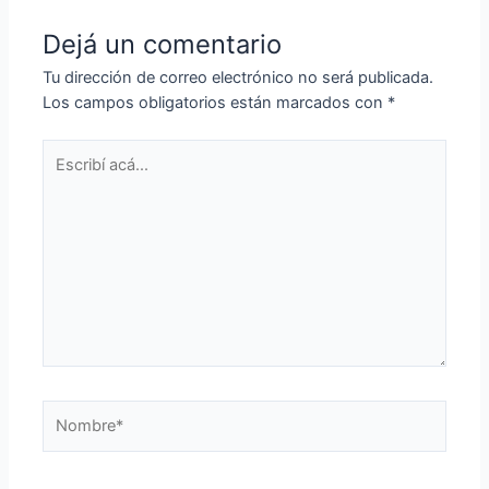
Dejá un comentario
Tu dirección de correo electrónico no será publicada.
Los campos obligatorios están marcados con
*
Escribí
acá...
Nombre*