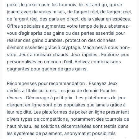
poker, le poker cash, les tournois, les sit and go, qui se
jouent avec de vraies mises, de l’argent réel, de l’argent réel,
de l’argent réel, des paris en direct, de la valeur en espèces.
Offres spéciales augmentez votre temps de jeu. abstenez-
vous d’agir après des gains ou des pertes essentiel pour
réaliser des gains durables. protection des données
élément essentiel grâce à cryptage. Machines à sous non-
stop. Jeux à rouleaux chauds. Jeux rapides . Explorez jeux
personnalisés en un coup d’œil. Activez combinaisons
gagnantes pour gagner de gros gains.
Récompenses pour recommandation . Essayez Jeux
dédiés à l’Italie culturels. Les jeux de demain Pour les
rêveurs . Démarrage à petit prix . Les plateformes de jeux
d’argent en ligne sont plus populaires que jamais grâce à
leur rapidité. Les plateformes de poker en ligne présentent
divers types de compétitions, notamment des tournois de
haut niveau. les solutions décentralisées sont testés dans
les systèmes de paiement, anonymat et possibilités