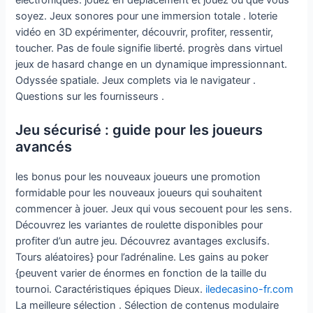
électroniques. jouez en déplacement et jouez où que vous
soyez. Jeux sonores pour une immersion totale . loterie
vidéo en 3D expérimenter, découvrir, profiter, ressentir,
toucher. Pas de foule signifie liberté. progrès dans virtuel
jeux de hasard change en un dynamique impressionnant.
Odyssée spatiale. Jeux complets via le navigateur .
Questions sur les fournisseurs .
Jeu sécurisé : guide pour les joueurs
avancés
les bonus pour les nouveaux joueurs une promotion
formidable pour les nouveaux joueurs qui souhaitent
commencer à jouer. Jeux qui vous secouent pour les sens.
Découvrez les variantes de roulette disponibles pour
profiter d’un autre jeu. Découvrez avantages exclusifs.
Tours aléatoires} pour l’adrénaline. Les gains au poker
{peuvent varier de énormes en fonction de la taille du
tournoi. Caractéristiques épiques Dieux.
iledecasino-fr.com
La meilleure sélection . Sélection de contenus modulaire