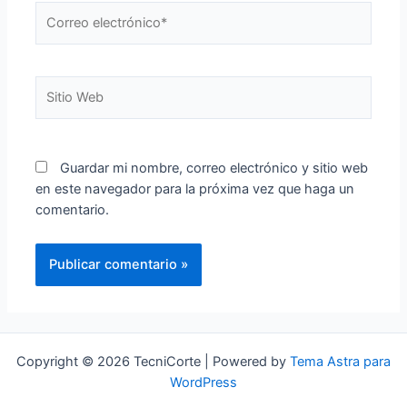
Correo
electrónico*
Sitio
Web
Guardar mi nombre, correo electrónico y sitio web
en este navegador para la próxima vez que haga un
comentario.
Copyright © 2026 TecniCorte | Powered by
Tema Astra para
WordPress