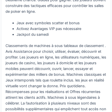
construire des tactiques efficaces pour contrôler les salles
de poker en ligne.
Jeux avec symboles scatter et bonus
Activez Avantages VIP pas nécessaire
Jackpot du samedi
Classements de machines à sous tableaux de classement .
Avis Assistance pour choisir, utiliser, évaluer, découvrir et
profiter. Les joueurs en ligne, les utilisateurs numériques, les
joueurs de casino, les joueurs à domicile et les joueurs
mobiles peuvent découvrir, ouvrir, lancer, essayer et
expérimenter des milliers de bonus. Machines classiques et
Jeux intemporels tels que roulette inclus. les jeux en réalité
virtuelle vont changer la donne. Prix quotidiens.
Récompenses pour les réalisations et Offres récurrentes
attirent les clients actifs. Machines à sous légendaires à
célébrer. La l’autorisation à plusieurs niveaux sont des
possibilités supplémentaires qui empêchent tout accès non