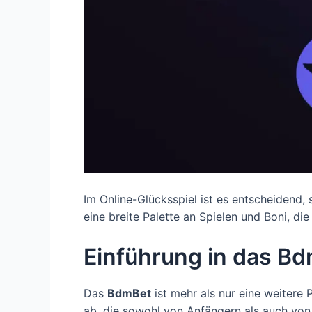
Im Online-Glücksspiel ist es entscheidend,
eine breite Palette an Spielen und Boni, d
Einführung in das B
Das
BdmBet
ist mehr als nur eine weitere
ab, die sowohl von Anfängern als auch vo