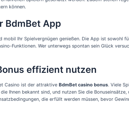
gern können.
er BdmBet App
d mobil Ihr Spielvergnügen genießen. Die App ist sowohl f
 Casino-Funktionen. Wer unterwegs spontan sein Glück versu
onus effizient nutzen
t Casino ist der attraktive
BdmBet casino bonus
. Viele S
 die Ihnen bekannt sind, und nutzen Sie die Bonuseinsätze, 
Umsatzbedingungen, die erfüllt werden müssen, bevor Gewi