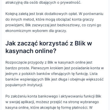
atrakcyjną dla osób dbających o prywatność.
Kolejną zaletą jest brak dodatkowych opłat. W porównaniu
do innych metod, które mogą obciążać konta graczy
prowizjami, Blik zazwyczaj jest bezkosztowy, co czyni go
ekonomicznym wyborem dla graczy.
Jak zacząć korzystać z Blik w
kasynach online?
Rozpoczęcie przygody z Blik w kasynach online jest
bardzo proste. Pierwszym krokiem jest posiadanie konta w
jednym z polskich banków oferujących tę funkcję. Lista
banków wspierających Blik jest długa i obejmuje większość
popularnych instytucji.
Po założeniu konta bankowego i aktywowaniu funkcji Blik
w swojej aplikacji, możesz przejść na stronę wybranego
kasyna online, które akceptuje tę formę płatności. W