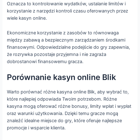
Oznacza to kontrolowanie wydatków, ustalanie limitów i
korzystanie z narzędzi kontroli czasu oferowanych przez
wiele kasyn online.
Ekonomiczne korzystanie z zasobów to równowaga
między zabawą a bezpiecznym zarządzaniem środkami
finansowymi. Odpowiedzialne podejście do gry zapewnia,
że rozrywka pozostaje przyjemna i nie zagraża
dobrostanowi finansowemu gracza.
Porównanie kasyn online Blik
Warto porównać różne kasyna online Blik, aby wybrać to,
które najlepiej odpowiada Twoim potrzebom. Różne
kasyna mogą oferować różne bonusy, limity wpłat i wypłat
oraz warunki użytkowania. Dzięki temu gracze mogą
znaleźć idealne miejsce do gry, które oferuje najlepsze
promocje i wsparcie klienta.