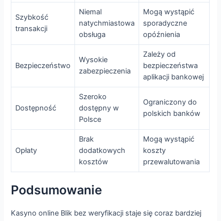
Niemal
Mogą wystąpić
Szybkość
natychmiastowa
sporadyczne
transakcji
obsługa
opóźnienia
Zależy od
Wysokie
Bezpieczeństwo
bezpieczeństwa
zabezpieczenia
aplikacji bankowej
Szeroko
Ograniczony do
Dostępność
dostępny w
polskich banków
Polsce
Brak
Mogą wystąpić
Opłaty
dodatkowych
koszty
kosztów
przewalutowania
Podsumowanie
Kasyno online Blik bez weryfikacji staje się coraz bardziej