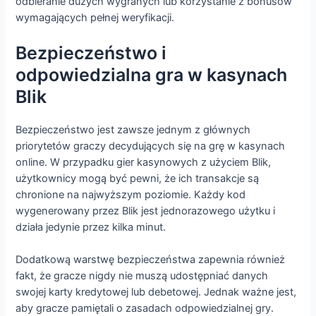
odbieranie dużych wygranych lub korzystanie z bonusów
wymagających pełnej weryfikacji.
Bezpieczeństwo i
odpowiedzialna gra w kasynach
Blik
Bezpieczeństwo jest zawsze jednym z głównych
priorytetów graczy decydujących się na grę w kasynach
online. W przypadku gier kasynowych z użyciem Blik,
użytkownicy mogą być pewni, że ich transakcje są
chronione na najwyższym poziomie. Każdy kod
wygenerowany przez Blik jest jednorazowego użytku i
działa jedynie przez kilka minut.
Dodatkową warstwę bezpieczeństwa zapewnia również
fakt, że gracze nigdy nie muszą udostępniać danych
swojej karty kredytowej lub debetowej. Jednak ważne jest,
aby gracze pamiętali o zasadach odpowiedzialnej gry.