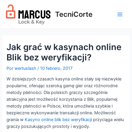
Ir
al
TecniCorte
contenido
Main
Men
Jak grać w kasynach online
Blik bez weryfikacji?
Por
wertuslash
/
10 febrero, 2017
W dzisiejszych czasach kasyna online stały się niezwykle
popularne, oferując szeroką gamę gier oraz różnorodne
metody płatności. Dla polskich graczy szczególnie
atrakcyjna jest możliwość korzystania z Blik, popularnej
metody płatności w Polsce, która umożliwia szybkie i
bezpieczne wykonywanie transakcji online. Możliwość
grania w
Kasyno online blik bez weryfikacji
przyciąga wielu
graczy poszukujących prostoty i wygody.