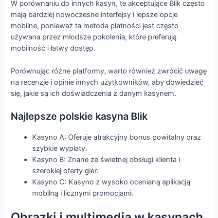
W porównaniu do innych kasyn, te akceptujące Blik często
mają bardziej nowoczesne interfejsy i lepsze opcje
mobilne, ponieważ ta metoda płatności jest często
używana przez młodsze pokolenia, które preferują
mobilność i łatwy dostęp.
Porównując różne platformy, warto również zwrócić uwagę
na recenzje i opinie innych użytkowników, aby dowiedzieć
się, jakie są ich doświadczenia z danym kasynem.
Najlepsze polskie kasyna Blik
Kasyno A: Oferuje atrakcyjny bonus powitalny oraz
szybkie wypłaty.
Kasyno B: Znane ze świetnej obsługi klienta i
szerokiej oferty gier.
Kasyno C: Kasyno z wysoko ocenianą aplikacją
mobilną i licznymi promocjami.
Obrazki i multimedia w kasynach