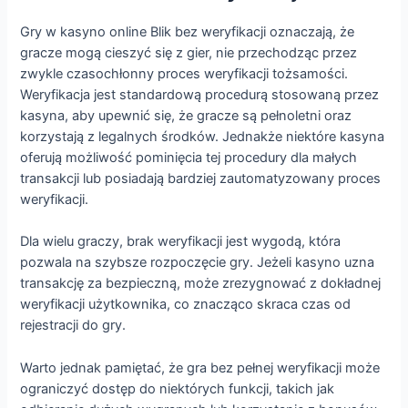
Gry w kasyno online Blik bez weryfikacji oznaczają, że
gracze mogą cieszyć się z gier, nie przechodząc przez
zwykle czasochłonny proces weryfikacji tożsamości.
Weryfikacja jest standardową procedurą stosowaną przez
kasyna, aby upewnić się, że gracze są pełnoletni oraz
korzystają z legalnych środków. Jednakże niektóre kasyna
oferują możliwość pominięcia tej procedury dla małych
transakcji lub posiadają bardziej zautomatyzowany proces
weryfikacji.
Dla wielu graczy, brak weryfikacji jest wygodą, która
pozwala na szybsze rozpoczęcie gry. Jeżeli kasyno uzna
transakcję za bezpieczną, może zrezygnować z dokładnej
weryfikacji użytkownika, co znacząco skraca czas od
rejestracji do gry.
Warto jednak pamiętać, że gra bez pełnej weryfikacji może
ograniczyć dostęp do niektórych funkcji, takich jak