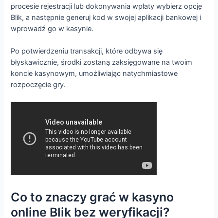
procesie rejestracji lub dokonywania wpłaty wybierz opcję
Blik, a następnie generuj kod w swojej aplikacji bankowej i
wprowadź go w kasynie.
Po potwierdzeniu transakcji, które odbywa się
błyskawicznie, środki zostaną zaksięgowane na twoim
koncie kasynowym, umożliwiając natychmiastowe
rozpoczęcie gry.
Co to znaczy grać w kasyno
online Blik bez weryfikacji?