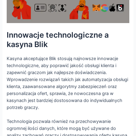
Innowacje technologiczne a
kasyna Blik
Kasyna akceptujące Blik stosują najnowsze innowacje
technologiczne, aby poprawić jakość obsługi klienta i
zapewnić graczom jak najlepsze doświadczenia.
Wprowadzenie rozwiązań takich jak automatyzacja obsługi
klienta, zaawansowane algorytmy zabezpieczeń oraz
personalizacja ofert, sprawia, że nowoczesna gra w
kasynach jest bardziej dostosowana do indywidualnych
potrzeb graczy.
Technologia pozwala również na przechowywanie
ogromnej ilości danych, które mogą być używane do
analizy zachowań graczy i dostosowywania oferty kasyna