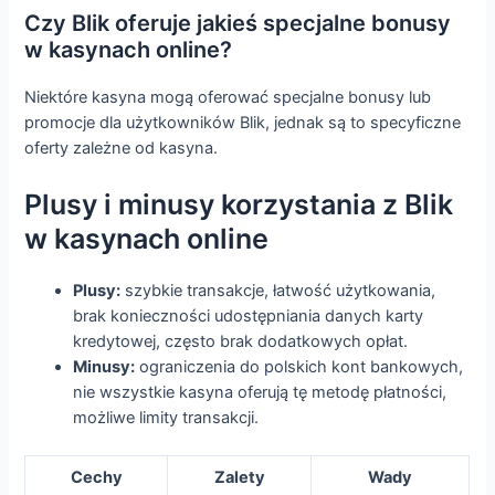
Czy Blik oferuje jakieś specjalne bonusy
w kasynach online?
Niektóre kasyna mogą oferować specjalne bonusy lub
promocje dla użytkowników Blik, jednak są to specyficzne
oferty zależne od kasyna.
Plusy i minusy korzystania z Blik
w kasynach online
Plusy:
szybkie transakcje, łatwość użytkowania,
brak konieczności udostępniania danych karty
kredytowej, często brak dodatkowych opłat.
Minusy:
ograniczenia do polskich kont bankowych,
nie wszystkie kasyna oferują tę metodę płatności,
możliwe limity transakcji.
Cechy
Zalety
Wady