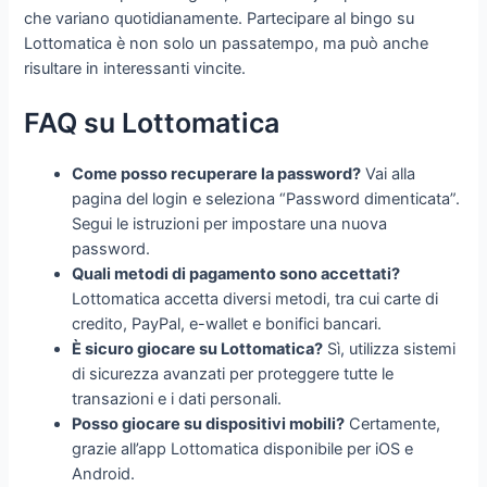
che variano quotidianamente. Partecipare al bingo su
Lottomatica è non solo un passatempo, ma può anche
risultare in interessanti vincite.
FAQ su Lottomatica
Come posso recuperare la password?
Vai alla
pagina del login e seleziona “Password dimenticata”.
Segui le istruzioni per impostare una nuova
password.
Quali metodi di pagamento sono accettati?
Lottomatica accetta diversi metodi, tra cui carte di
credito, PayPal, e-wallet e bonifici bancari.
È sicuro giocare su Lottomatica?
Sì, utilizza sistemi
di sicurezza avanzati per proteggere tutte le
transazioni e i dati personali.
Posso giocare su dispositivi mobili?
Certamente,
grazie all’app Lottomatica disponibile per iOS e
Android.