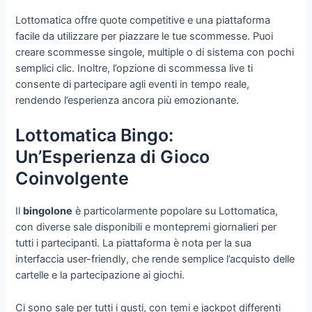
Lottomatica offre quote competitive e una piattaforma
facile da utilizzare per piazzare le tue scommesse. Puoi
creare scommesse singole, multiple o di sistema con pochi
semplici clic. Inoltre, l’opzione di scommessa live ti
consente di partecipare agli eventi in tempo reale,
rendendo l’esperienza ancora più emozionante.
Lottomatica Bingo:
Un’Esperienza di Gioco
Coinvolgente
Il
bingolone
è particolarmente popolare su Lottomatica,
con diverse sale disponibili e montepremi giornalieri per
tutti i partecipanti. La piattaforma è nota per la sua
interfaccia user-friendly, che rende semplice l’acquisto delle
cartelle e la partecipazione ai giochi.
Ci sono sale per tutti i gusti, con temi e jackpot differenti