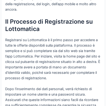
della registrazione, del login, dell’app mobile e molto altro
ancora.
Il Processo di Registrazione su
Lottomatica
Registrarsi su Lottomatica è il primo passo per accedere a
tutte le offerte disponibili sulla piattaforma. Il processo è
semplice e si può completare sia dal sito web sia tramite
l’app Lottomatica. Per iniziare, visita la home page del sito e
clicca sul pulsante di registrazione situato in alto a destra. È
importante avere a portata di mano un documento
d’identità valido, poiché sarà necessario per completare il
processo di registrazione.
Dopo l’inserimento dei dati personali, verrà richiesto di
impostare un nome utente e una password sicura.
Assicurati che queste informazioni siano facili da ricordare
ma sufficientemente complesse da garantire la sicurezza