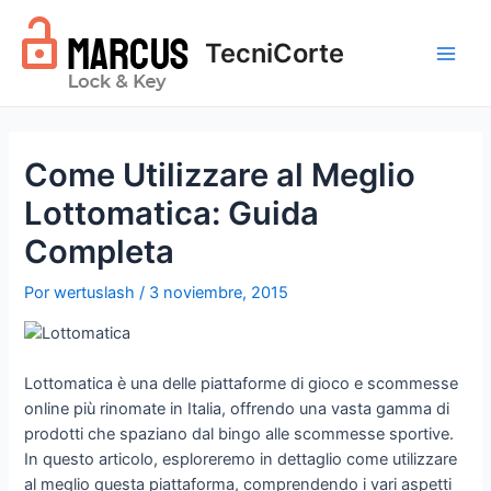
Ir
al
TecniCorte
contenido
Main
Men
Come Utilizzare al Meglio
Lottomatica: Guida
Completa
Por
wertuslash
/
3 noviembre, 2015
Lottomatica è una delle piattaforme di gioco e scommesse
online più rinomate in Italia, offrendo una vasta gamma di
prodotti che spaziano dal bingo alle scommesse sportive.
In questo articolo, esploreremo in dettaglio come utilizzare
al meglio questa piattaforma, comprendendo i vari aspetti